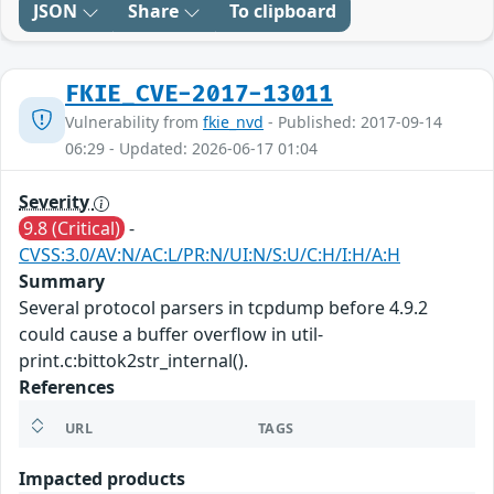
JSON
Share
To clipboard
FKIE_CVE-2017-13011
Vulnerability from
fkie_nvd
- Published: 2017-09-14
06:29 - Updated: 2026-06-17 01:04
Severity
9.8 (Critical)
-
CVSS:3.0/AV:N/AC:L/PR:N/UI:N/S:U/C:H/I:H/A:H
Summary
Several protocol parsers in tcpdump before 4.9.2
could cause a buffer overflow in util-
print.c:bittok2str_internal().
References
URL
TAGS
Impacted products