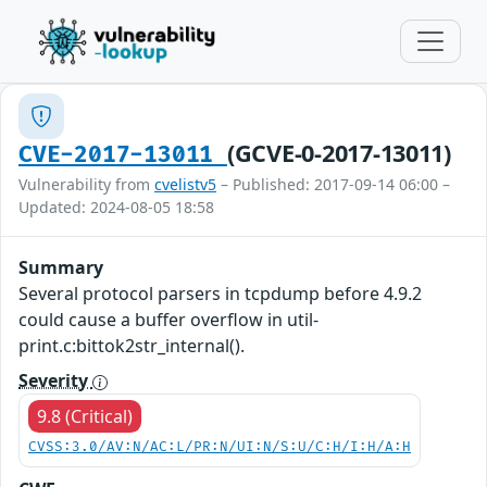
(GCVE-0-2017-13011)
CVE-2017-13011
Vulnerability from
cvelistv5
– Published: 2017-09-14 06:00 –
Updated: 2024-08-05 18:58
Summary
Several protocol parsers in tcpdump before 4.9.2
could cause a buffer overflow in util-
print.c:bittok2str_internal().
Severity
9.8 (Critical)
CVSS:3.0/AV:N/AC:L/PR:N/UI:N/S:U/C:H/I:H/A:H