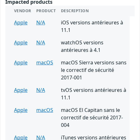
Impacted products
VENDOR
PRODUCT
DESCRIPTION
Apple
N/A
iOS versions antérieures à
11.1
Apple
N/A
watchOS versions
antérieures à 4.1
Apple
macOS
macOS Sierra versions sans
le correctif de sécurité
2017-001
Apple
N/A
tvOS versions antérieures à
11.1
Apple
macOS
macOS El Capitan sans le
correctif de sécurité 2017-
004
Apple
N/A
iTunes versions antérieures