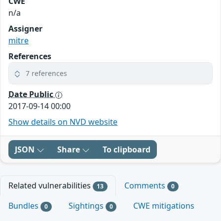
CWE
n/a
Assigner
mitre
References
7 references
Date Public
2017-09-14 00:00
Show details on NVD website
JSON
Share
To clipboard
Related vulnerabilities
Comments
13
0
Bundles
Sightings
CWE mitigations
0
0