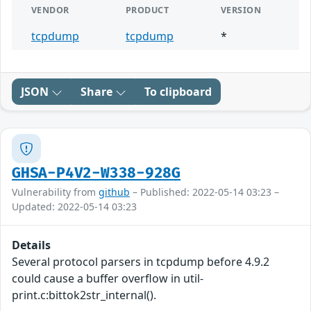
VENDOR
PRODUCT
VERSION
tcpdump
tcpdump
*
JSON
Share
To clipboard
GHSA-P4V2-W338-928G
Vulnerability from
github
– Published: 2022-05-14 03:23 –
Updated: 2022-05-14 03:23
Details
Several protocol parsers in tcpdump before 4.9.2
could cause a buffer overflow in util-
print.c:bittok2str_internal().