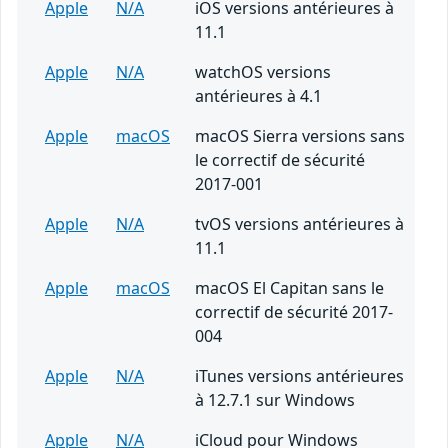
Apple
N/A
iOS versions antérieures à
11.1
Apple
N/A
watchOS versions
antérieures à 4.1
Apple
macOS
macOS Sierra versions sans
le correctif de sécurité
2017-001
Apple
N/A
tvOS versions antérieures à
11.1
Apple
macOS
macOS El Capitan sans le
correctif de sécurité 2017-
004
Apple
N/A
iTunes versions antérieures
à 12.7.1 sur Windows
Apple
N/A
iCloud pour Windows