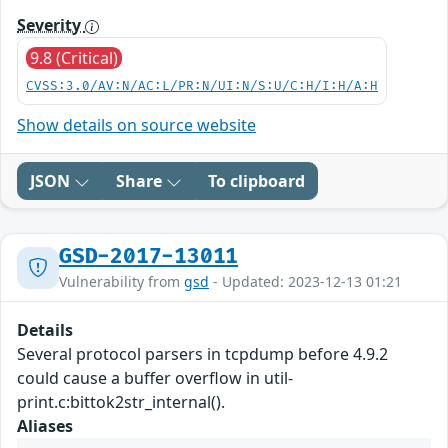
Severity
9.8 (Critical)
CVSS:3.0/AV:N/AC:L/PR:N/UI:N/S:U/C:H/I:H/A:H
Show details on source website
JSON
Share
To clipboard
GSD-2017-13011
Vulnerability from
gsd
- Updated: 2023-12-13 01:21
Details
Several protocol parsers in tcpdump before 4.9.2
could cause a buffer overflow in util-
print.c:bittok2str_internal().
Aliases