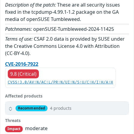
Description of the patch:
These are all security issues
fixed in the tcpdump-4.99.1-1.2 package on the GA
media of openSUSE Tumbleweed.
Patchnames:
openSUSE-Tumbleweed-2024-11425
Terms of use:
CSAF 2.0 data is provided by SUSE under
the Creative Commons License 4.0 with Attribution
(CC-BY-4.0).
CVE-2016-7922
9.8 (Critical)
CVSS:3.0/AV:N/AC:L/PR:N/UI:N/S:U/C:H/I:H/A:H
Affected products
4 products
Recommended
Threats
moderate
Impact