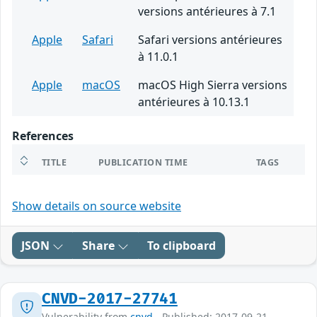
versions antérieures à 7.1
Apple
Safari
Safari versions antérieures
à 11.0.1
Apple
macOS
macOS High Sierra versions
antérieures à 10.13.1
References
TITLE
PUBLICATION TIME
TAGS
Show details on source website
JSON
Share
To clipboard
CNVD-2017-27741
Vulnerability from
cnvd
- Published: 2017-09-21