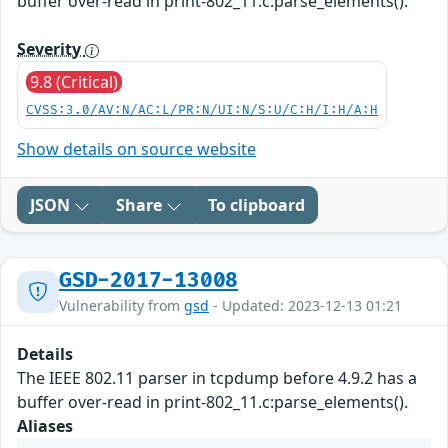
buffer over-read in print-802_11.c:parse_elements().
Severity
9.8 (Critical)
CVSS:3.0/AV:N/AC:L/PR:N/UI:N/S:U/C:H/I:H/A:H
Show details on source website
JSON
Share
To clipboard
GSD-2017-13008
Vulnerability from
gsd
- Updated: 2023-12-13 01:21
Details
The IEEE 802.11 parser in tcpdump before 4.9.2 has a
buffer over-read in print-802_11.c:parse_elements().
Aliases