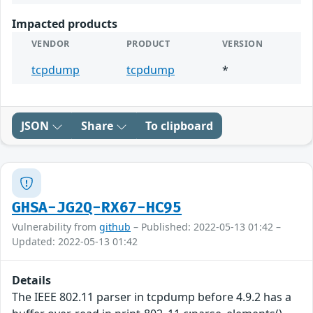
Impacted products
VENDOR
PRODUCT
VERSION
tcpdump
tcpdump
*
JSON
Share
To clipboard
GHSA-JG2Q-RX67-HC95
Vulnerability from
github
– Published: 2022-05-13 01:42 –
Updated: 2022-05-13 01:42
Details
The IEEE 802.11 parser in tcpdump before 4.9.2 has a