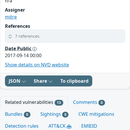
n/a
Assigner
mitre
References
7 references
Date Public
2017-09-14 00:00
Show details on NVD website
JSON
Share
To clipboard
Related vulnerabilities
Comments
13
0
Bundles
Sightings
CWE mitigations
0
0
Detection rules
ATT&CK
EMB3D