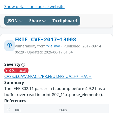
Show details on source website
JSON
Share
To clipboard
FKIE_CVE-2017-13008
Vulnerability from
fkie_nvd
- Published: 2017-09-14
06:29 - Updated: 2026-06-17 01:04
Severity
9.8 (Critical)
-
CVSS:3.0/AV:N/AC:L/PR:N/UI:N/S:U/C:H/I:H/A:H
Summary
The IEEE 802.11 parser in tcpdump before 4.9.2 has a
buffer over-read in print-802_11.c:parse_elements().
References
URL
TAGS