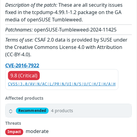
Description of the patch:
These are all security issues
fixed in the tcpdump-4.99.1-1.2 package on the GA
media of openSUSE Tumbleweed.
Patchnames:
openSUSE-Tumbleweed-2024-11425
Terms of use:
CSAF 2.0 data is provided by SUSE under
the Creative Commons License 4.0 with Attribution
(CC-BY-4.0).
CVE-2016-7922
9.8 (Critical)
CVSS:3.0/AV:N/AC:L/PR:N/UI:N/S:U/C:H/I:H/A:H
Affected products
4 products
Recommended
Threats
moderate
Impact