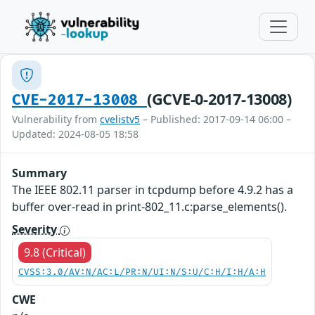
(GCVE-0-2017-13008)
CVE-2017-13008
Vulnerability from
cvelistv5
– Published: 2017-09-14 06:00 –
Updated: 2024-08-05 18:58
Summary
The IEEE 802.11 parser in tcpdump before 4.9.2 has a
buffer over-read in print-802_11.c:parse_elements().
Severity
9.8 (Critical)
CVSS:3.0/AV:N/AC:L/PR:N/UI:N/S:U/C:H/I:H/A:H
CWE