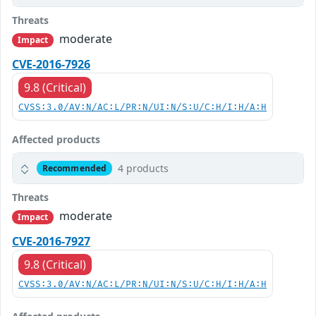
Threats
moderate
Impact
CVE-2016-7926
9.8 (Critical)
CVSS:3.0/AV:N/AC:L/PR:N/UI:N/S:U/C:H/I:H/A:H
Affected products
4 products
Recommended
Threats
moderate
Impact
CVE-2016-7927
9.8 (Critical)
CVSS:3.0/AV:N/AC:L/PR:N/UI:N/S:U/C:H/I:H/A:H