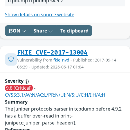
Tcpdump tcpdump <4.9.2
Show details on source website
JSON
Share
To clipboard
FKIE_CVE-2017-13004
Vulnerability from
fkie_nvd
- Published: 2017-09-14
06:29 - Updated: 2026-06-17 01:04
Severity
9.8 (Critical)
-
CVSS:3.1/AV:N/AC:L/PR:N/UI:N/S:U/C:H/I:H/A:H
Summary
The Juniper protocols parser in tcpdump before 4.9.2
has a buffer over-read in print-
juniper.c:juniper_parse_header().
References