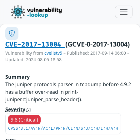
(GCVE-0-2017-13004)
CVE-2017-13004
Vulnerability from
cvelistv5
– Published: 2017-09-14 06:00 –
Updated: 2024-08-05 18:58
Summary
The Juniper protocols parser in tcpdump before 4.9.2
has a buffer over-read in print-
juniper.c:juniper_parse_header().
Severity
9.8 (Critical)
CVSS:3.1/AV:N/AC:L/PR:N/UI:N/S:U/C:H/I:H/A:H