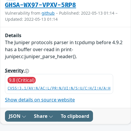
GHSA-WX97-VPXV-5RP8
Vulnerability from
github
– Published: 2022-05-13 01:14 –
Updated: 2022-05-13 01:14
Details
The Juniper protocols parser in tcpdump before 4.9.2
has a buffer over-read in print-
juniper.c:juniper_parse_header().
Severity
9.8 (Critical)
CVSS:3.1/AV:N/AC:L/PR:N/UI:N/S:U/C:H/I:H/A:H
Show details on source website
JSON
Share
To clipboard