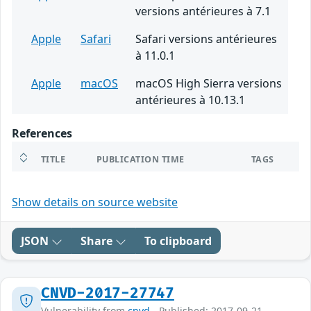
versions antérieures à 7.1
Apple
Safari
Safari versions antérieures
à 11.0.1
Apple
macOS
macOS High Sierra versions
antérieures à 10.13.1
References
TITLE
PUBLICATION TIME
TAGS
Show details on source website
JSON
Share
To clipboard
CNVD-2017-27747
Vulnerability from
cnvd
- Published: 2017-09-21