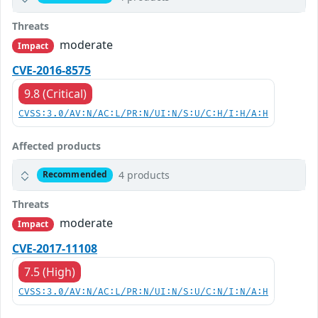
Threats
moderate
Impact
CVE-2016-8575
9.8 (Critical)
CVSS:3.0/AV:N/AC:L/PR:N/UI:N/S:U/C:H/I:H/A:H
Affected products
4 products
Recommended
Threats
moderate
Impact
CVE-2017-11108
7.5 (High)
CVSS:3.0/AV:N/AC:L/PR:N/UI:N/S:U/C:N/I:N/A:H