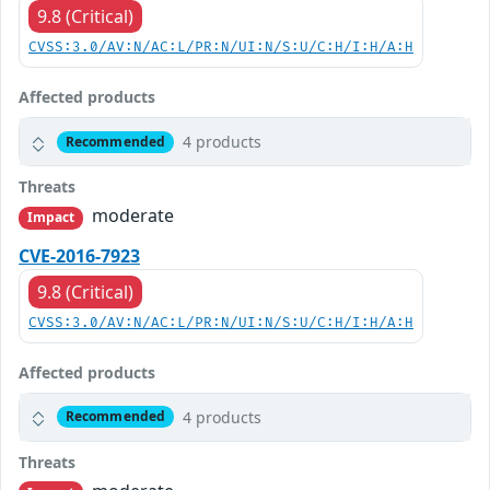
9.8 (Critical)
CVSS:3.0/AV:N/AC:L/PR:N/UI:N/S:U/C:H/I:H/A:H
Affected products
4 products
Recommended
Threats
moderate
Impact
CVE-2016-7923
9.8 (Critical)
CVSS:3.0/AV:N/AC:L/PR:N/UI:N/S:U/C:H/I:H/A:H
Affected products
4 products
Recommended
Threats