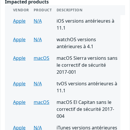
Impacted products
VENDOR
PRODUCT
DESCRIPTION
Apple
N/A
iOS versions antérieures à
11.1
Apple
N/A
watchOS versions
antérieures à 4.1
Apple
macOS
macOS Sierra versions sans
le correctif de sécurité
2017-001
Apple
N/A
tvOS versions antérieures à
11.1
Apple
macOS
macOS El Capitan sans le
correctif de sécurité 2017-
004
Apple
N/A
iTunes versions antérieures