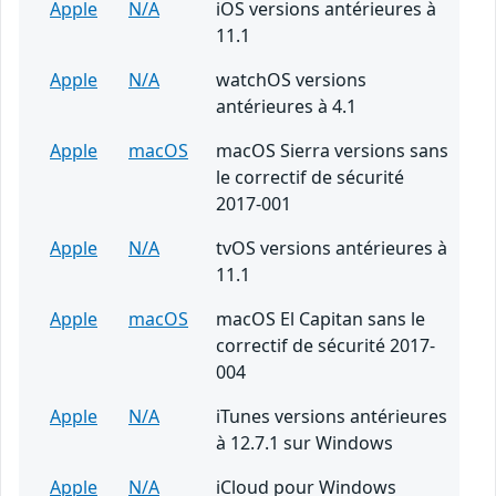
Apple
N/A
iOS versions antérieures à
11.1
Apple
N/A
watchOS versions
antérieures à 4.1
Apple
macOS
macOS Sierra versions sans
le correctif de sécurité
2017-001
Apple
N/A
tvOS versions antérieures à
11.1
Apple
macOS
macOS El Capitan sans le
correctif de sécurité 2017-
004
Apple
N/A
iTunes versions antérieures
à 12.7.1 sur Windows
Apple
N/A
iCloud pour Windows