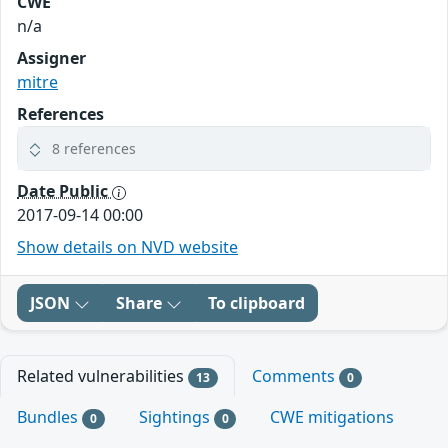
CWE
n/a
Assigner
mitre
References
8 references
Date Public
2017-09-14 00:00
Show details on NVD website
JSON
Share
To clipboard
Related vulnerabilities
Comments
13
0
Bundles
Sightings
CWE mitigations
0
0