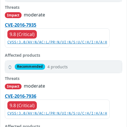
Threats
moderate
Impact
CVE-2016-7935
9.8 (Critical)
CVSS:3.0/AV:N/AC:L/PR:N/UI:N/S:U/C:H/I:H/A:H
Affected products
4 products
Recommended
Threats
moderate
Impact
CVE-2016-7936
9.8 (Critical)
CVSS:3.0/AV:N/AC:L/PR:N/UI:N/S:U/C:H/I:H/A:H
Affected products