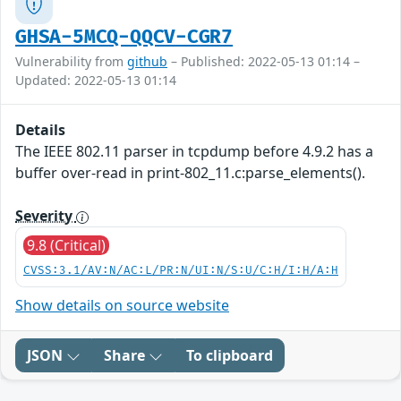
GHSA-5MCQ-QQCV-CGR7
Vulnerability from
github
– Published: 2022-05-13 01:14 –
Updated: 2022-05-13 01:14
Details
The IEEE 802.11 parser in tcpdump before 4.9.2 has a
buffer over-read in print-802_11.c:parse_elements().
Severity
9.8 (Critical)
CVSS:3.1/AV:N/AC:L/PR:N/UI:N/S:U/C:H/I:H/A:H
Show details on source website
JSON
Share
To clipboard