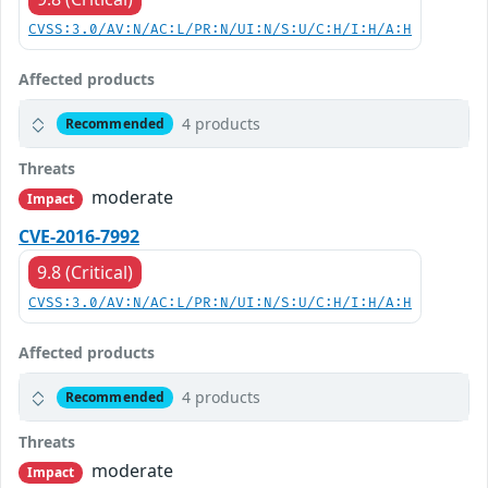
CVSS:3.0/AV:N/AC:L/PR:N/UI:N/S:U/C:H/I:H/A:H
Affected products
4 products
Recommended
Threats
moderate
Impact
CVE-2016-7992
9.8 (Critical)
CVSS:3.0/AV:N/AC:L/PR:N/UI:N/S:U/C:H/I:H/A:H
Affected products
4 products
Recommended
Threats
moderate
Impact