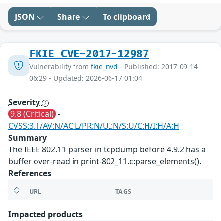
JSON
Share
To clipboard
FKIE_CVE-2017-12987
Vulnerability from
fkie_nvd
- Published: 2017-09-14
06:29 - Updated: 2026-06-17 01:04
Severity
9.8 (Critical)
-
CVSS:3.1/AV:N/AC:L/PR:N/UI:N/S:U/C:H/I:H/A:H
Summary
The IEEE 802.11 parser in tcpdump before 4.9.2 has a
buffer over-read in print-802_11.c:parse_elements().
References
URL
TAGS
Impacted products