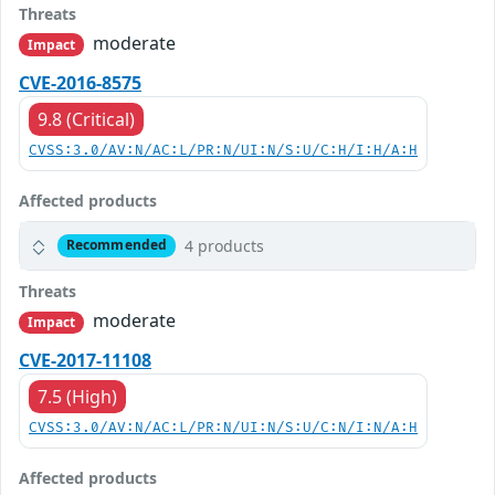
Threats
moderate
Impact
CVE-2016-8575
9.8 (Critical)
CVSS:3.0/AV:N/AC:L/PR:N/UI:N/S:U/C:H/I:H/A:H
Affected products
4 products
Recommended
Threats
moderate
Impact
CVE-2017-11108
7.5 (High)
CVSS:3.0/AV:N/AC:L/PR:N/UI:N/S:U/C:N/I:N/A:H
Affected products