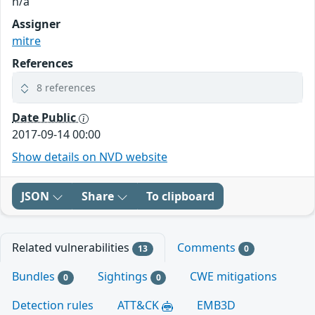
n/a
Assigner
mitre
References
8 references
Date Public
2017-09-14 00:00
Show details on NVD website
JSON
Share
To clipboard
Related vulnerabilities
Comments
13
0
Bundles
Sightings
CWE mitigations
0
0
Detection rules
ATT&CK
EMB3D