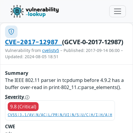
(GCVE-0-2017-12987)
CVE-2017-12987
Vulnerability from
cvelistv5
– Published: 2017-09-14 06:00 –
Updated: 2024-08-05 18:51
Summary
The IEEE 802.11 parser in tcpdump before 4.9.2 has a
buffer over-read in print-802_11.c:parse_elements().
Severity
9.8 (Critical)
CVSS:3.1/AV:N/AC:L/PR:N/UI:N/S:U/C:H/I:H/A:H
CWE