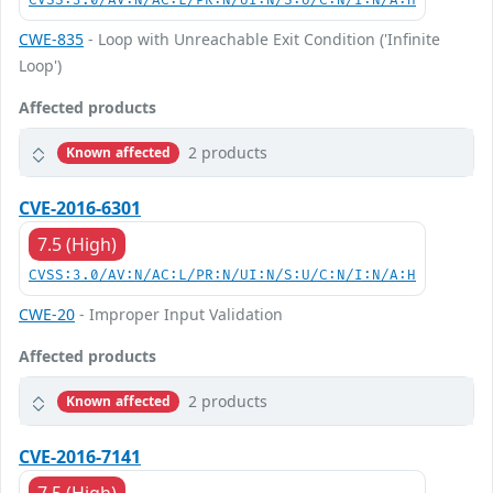
CVSS:3.0/AV:N/AC:L/PR:N/UI:N/S:U/C:N/I:N/A:H
CWE-835
- Loop with Unreachable Exit Condition ('Infinite
Loop')
Affected products
2 products
Known affected
CVE-2016-6301
7.5 (High)
CVSS:3.0/AV:N/AC:L/PR:N/UI:N/S:U/C:N/I:N/A:H
CWE-20
- Improper Input Validation
Affected products
2 products
Known affected
CVE-2016-7141