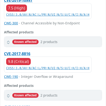
CVE-2019-10997
7.5 (High)
CVSS:3.0/AV:N/AC:L/PR:N/UI:N/S:U/C:N/I:N/A:H
CWE-300
- Channel Accessible by Non-Endpoint
Affected products
2 products
Known affected
CVE-2017-8816
9.8 (Critical)
CVSS:3.0/AV:N/AC:L/PR:N/UI:N/S:U/C:H/I:H/A:H
CWE-190
- Integer Overflow or Wraparound
Affected products
2 products
Known affected