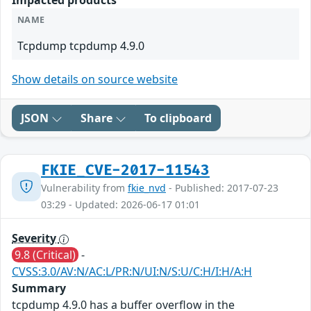
Impacted products
NAME
Tcpdump tcpdump 4.9.0
Show details on source website
JSON
Share
To clipboard
FKIE_CVE-2017-11543
Vulnerability from
fkie_nvd
- Published: 2017-07-23
03:29 - Updated: 2026-06-17 01:01
Severity
9.8 (Critical)
-
CVSS:3.0/AV:N/AC:L/PR:N/UI:N/S:U/C:H/I:H/A:H
Summary
tcpdump 4.9.0 has a buffer overflow in the