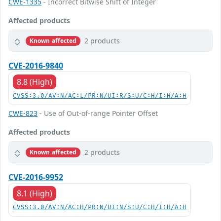
CWE-1335
- Incorrect Bitwise Shift of Integer
Affected products
2 products
Known affected
CVE-2016-9840
8.8 (High)
CVSS:3.0/AV:N/AC:L/PR:N/UI:R/S:U/C:H/I:H/A:H
CWE-823
- Use of Out-of-range Pointer Offset
Affected products
2 products
Known affected
CVE-2016-9952
8.1 (High)
CVSS:3.0/AV:N/AC:H/PR:N/UI:N/S:U/C:H/I:H/A:H