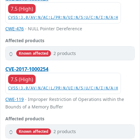
7.5 (High)
CVSS:3.0/AV:N/AC:L/PR:N/UI:N/S:U/C:N/I:N/A:H
CWE-476
- NULL Pointer Dereference
Affected products
2 products
Known affected
CVE-2017-1000254
7.5 (High)
CVSS:3.0/AV:N/AC:L/PR:N/UI:N/S:U/C:N/I:N/A:H
CWE-119
- Improper Restriction of Operations within the
Bounds of a Memory Buffer
Affected products
2 products
Known affected