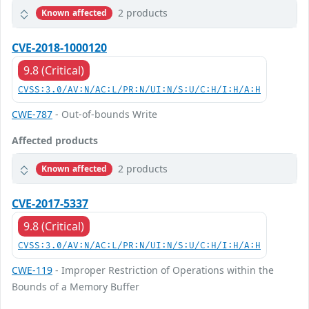
2 products
Known affected
CVE-2018-1000120
9.8 (Critical)
CVSS:3.0/AV:N/AC:L/PR:N/UI:N/S:U/C:H/I:H/A:H
CWE-787
- Out-of-bounds Write
Affected products
2 products
Known affected
CVE-2017-5337
9.8 (Critical)
CVSS:3.0/AV:N/AC:L/PR:N/UI:N/S:U/C:H/I:H/A:H
CWE-119
- Improper Restriction of Operations within the
Bounds of a Memory Buffer