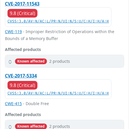
CVE-2017-11543
9.8 (Critical)
CVSS:3.0/AV:N/AC:L/PR:N/UI:N/S:U/C:H/I:H/A:H
CWE-119
- Improper Restriction of Operations within the
Bounds of a Memory Buffer
Affected products
2 products
Known affected
CVE-2017-5334
9.8 (Critical)
CVSS:3.0/AV:N/AC:L/PR:N/UI:N/S:U/C:H/I:H/A:H
CWE-415
- Double Free
Affected products
2 products
Known affected