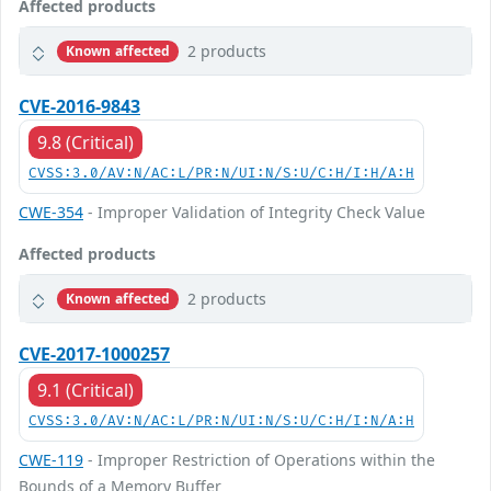
Affected products
2 products
Known affected
CVE-2016-9843
9.8 (Critical)
CVSS:3.0/AV:N/AC:L/PR:N/UI:N/S:U/C:H/I:H/A:H
CWE-354
- Improper Validation of Integrity Check Value
Affected products
2 products
Known affected
CVE-2017-1000257
9.1 (Critical)
CVSS:3.0/AV:N/AC:L/PR:N/UI:N/S:U/C:H/I:N/A:H
CWE-119
- Improper Restriction of Operations within the
Bounds of a Memory Buffer