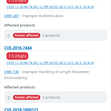
7.5 (High)
CVSS:3.0/AV:N/AC:L/PR:N/UI:N/S:U/C:N/I:H/A:N
CWE-287
- Improper Authentication
Affected products
2 products
Known affected
CVE-2016-7444
7.5 (High)
CVSS:3.0/AV:N/AC:L/PR:N/UI:N/S:U/C:N/I:H/A:N
CWE-130
- Improper Handling of Length Parameter
Inconsistency
Affected products
2 products
Known affected
CVE-2018-1000121