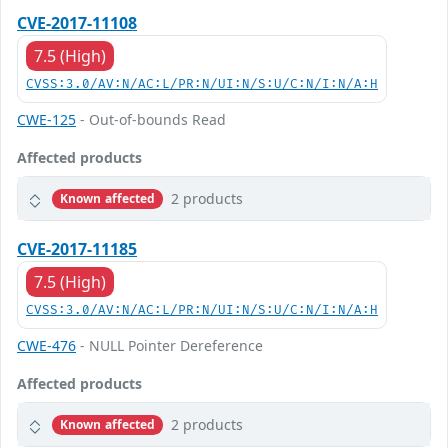
CVE-2017-11108
7.5 (High)
CVSS:3.0/AV:N/AC:L/PR:N/UI:N/S:U/C:N/I:N/A:H
CWE-125
- Out-of-bounds Read
Affected products
2 products
Known affected
CVE-2017-11185
7.5 (High)
CVSS:3.0/AV:N/AC:L/PR:N/UI:N/S:U/C:N/I:N/A:H
CWE-476
- NULL Pointer Dereference
Affected products
2 products
Known affected