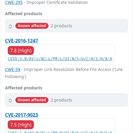
CWE-295
- Improper Certificate Validation
Affected products
2 products
Known affected
CVE-2016-1247
7.8 (High)
CVSS:3.0/AV:L/AC:L/PR:L/UI:N/S:U/C:H/I:H/A:H
CWE-59
- Improper Link Resolution Before File Access ('Link
Following')
Affected products
2 products
Known affected
CVE-2017-9023
7.5 (High)