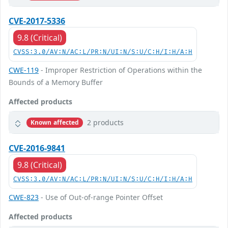
CVE-2017-5336
9.8 (Critical)
CVSS:3.0/AV:N/AC:L/PR:N/UI:N/S:U/C:H/I:H/A:H
CWE-119
- Improper Restriction of Operations within the
Bounds of a Memory Buffer
Affected products
2 products
Known affected
CVE-2016-9841
9.8 (Critical)
CVSS:3.0/AV:N/AC:L/PR:N/UI:N/S:U/C:H/I:H/A:H
CWE-823
- Use of Out-of-range Pointer Offset
Affected products