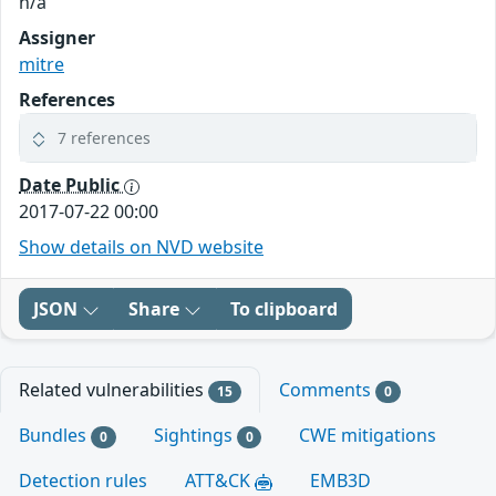
n/a
Assigner
mitre
References
7 references
Date Public
2017-07-22 00:00
Show details on NVD website
JSON
Share
To clipboard
Related vulnerabilities
Comments
15
0
Bundles
Sightings
CWE mitigations
0
0
Detection rules
ATT&CK
EMB3D