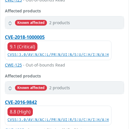
Affected products
2 products
Known affected
CVE-2018-1000005
9.1 (Critical)
CVSS:3.0/AV:N/AC:L/PR:N/UI:N/S:U/C:H/I:N/A:H
CWE-125
- Out-of-bounds Read
Affected products
2 products
Known affected
CVE-2016-9842
8.8 (High)
CVSS:3.0/AV:N/AC:L/PR:N/UI:R/S:U/C:H/I:H/A:H