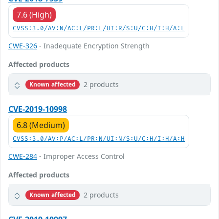
7.6 (High)
CVSS:3.0/AV:N/AC:L/PR:L/UI:R/S:U/C:H/I:H/A:L
CWE-326
- Inadequate Encryption Strength
Affected products
2 products
Known affected
CVE-2019-10998
6.8 (Medium)
CVSS:3.0/AV:P/AC:L/PR:N/UI:N/S:U/C:H/I:H/A:H
CWE-284
- Improper Access Control
Affected products
2 products
Known affected