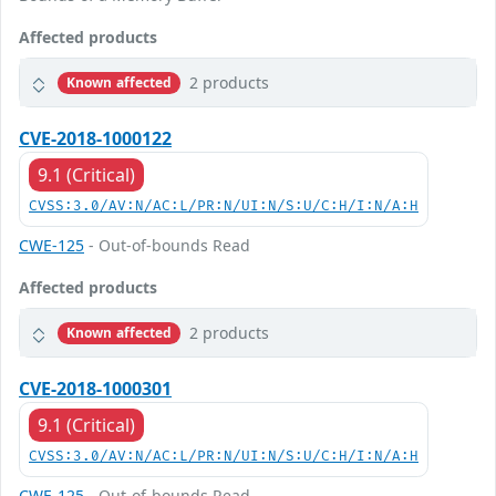
Affected products
2 products
Known affected
CVE-2018-1000122
9.1 (Critical)
CVSS:3.0/AV:N/AC:L/PR:N/UI:N/S:U/C:H/I:N/A:H
CWE-125
- Out-of-bounds Read
Affected products
2 products
Known affected
CVE-2018-1000301
9.1 (Critical)
CVSS:3.0/AV:N/AC:L/PR:N/UI:N/S:U/C:H/I:N/A:H
CWE-125
- Out-of-bounds Read