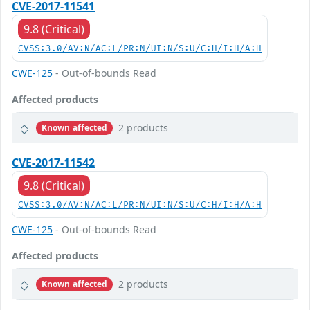
CVE-2017-11541
9.8 (Critical)
CVSS:3.0/AV:N/AC:L/PR:N/UI:N/S:U/C:H/I:H/A:H
CWE-125
- Out-of-bounds Read
Affected products
2 products
Known affected
CVE-2017-11542
9.8 (Critical)
CVSS:3.0/AV:N/AC:L/PR:N/UI:N/S:U/C:H/I:H/A:H
CWE-125
- Out-of-bounds Read
Affected products
2 products
Known affected