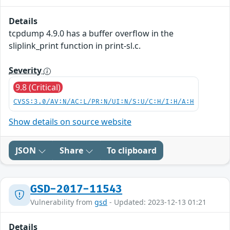
Details
tcpdump 4.9.0 has a buffer overflow in the
sliplink_print function in print-sl.c.
Severity
9.8 (Critical)
CVSS:3.0/AV:N/AC:L/PR:N/UI:N/S:U/C:H/I:H/A:H
Show details on source website
JSON
Share
To clipboard
GSD-2017-11543
Vulnerability from
gsd
- Updated: 2023-12-13 01:21
Details