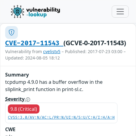
(GCVE-0-2017-11543)
CVE-2017-11543
Vulnerability from
cvelistv5
– Published: 2017-07-23 03:00 –
Updated: 2024-08-05 18:12
Summary
tcpdump 4.9.0 has a buffer overflow in the
sliplink_print function in print-sl.c.
Severity
9.8 (Critical)
CVSS:3.0/AV:N/AC:L/PR:N/UI:N/S:U/C:H/I:H/A:H
CWE