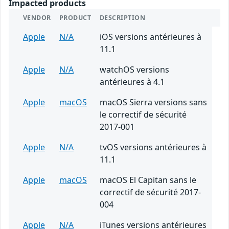
Impacted products
VENDOR
PRODUCT
DESCRIPTION
Apple
N/A
iOS versions antérieures à
11.1
Apple
N/A
watchOS versions
antérieures à 4.1
Apple
macOS
macOS Sierra versions sans
le correctif de sécurité
2017-001
Apple
N/A
tvOS versions antérieures à
11.1
Apple
macOS
macOS El Capitan sans le
correctif de sécurité 2017-
004
Apple
N/A
iTunes versions antérieures