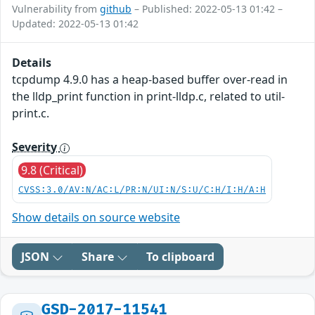
Vulnerability from
github
– Published: 2022-05-13 01:42 –
Updated: 2022-05-13 01:42
Details
tcpdump 4.9.0 has a heap-based buffer over-read in
the lldp_print function in print-lldp.c, related to util-
print.c.
Severity
9.8 (Critical)
CVSS:3.0/AV:N/AC:L/PR:N/UI:N/S:U/C:H/I:H/A:H
Show details on source website
JSON
Share
To clipboard
GSD-2017-11541