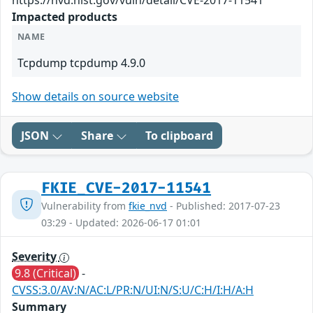
https://nvd.nist.gov/vuln/detail/CVE-2017-11541
Impacted products
NAME
Tcpdump tcpdump 4.9.0
Show details on source website
JSON
Share
To clipboard
FKIE_CVE-2017-11541
Vulnerability from
fkie_nvd
- Published: 2017-07-23
03:29 - Updated: 2026-06-17 01:01
Severity
9.8 (Critical)
-
CVSS:3.0/AV:N/AC:L/PR:N/UI:N/S:U/C:H/I:H/A:H
Summary