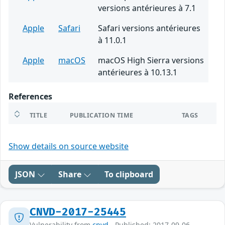
versions antérieures à 7.1
Apple
Safari
Safari versions antérieures
à 11.0.1
Apple
macOS
macOS High Sierra versions
antérieures à 10.13.1
References
TITLE
PUBLICATION TIME
TAGS
Show details on source website
JSON
Share
To clipboard
CNVD-2017-25445
Vulnerability from
cnvd
- Published: 2017-09-06