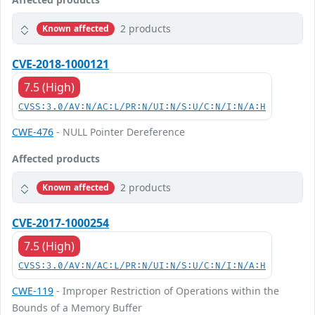
2 products
Known affected
CVE-2018-1000121
7.5 (High)
CVSS:3.0/AV:N/AC:L/PR:N/UI:N/S:U/C:N/I:N/A:H
CWE-476
- NULL Pointer Dereference
Affected products
2 products
Known affected
CVE-2017-1000254
7.5 (High)
CVSS:3.0/AV:N/AC:L/PR:N/UI:N/S:U/C:N/I:N/A:H
CWE-119
- Improper Restriction of Operations within the
Bounds of a Memory Buffer