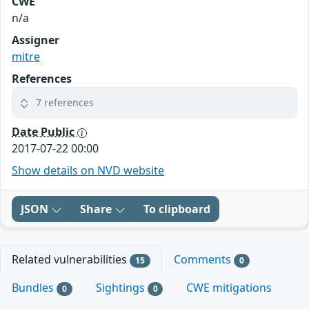
CWE
n/a
Assigner
mitre
References
7 references
Date Public
2017-07-22 00:00
Show details on NVD website
JSON
Share
To clipboard
Related vulnerabilities
Comments
15
0
Bundles
Sightings
CWE mitigations
0
0