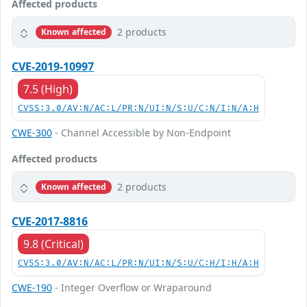
Affected products
2 products
Known affected
CVE-2019-10997
7.5 (High)
CVSS:3.0/AV:N/AC:L/PR:N/UI:N/S:U/C:N/I:N/A:H
CWE-300
- Channel Accessible by Non-Endpoint
Affected products
2 products
Known affected
CVE-2017-8816
9.8 (Critical)
CVSS:3.0/AV:N/AC:L/PR:N/UI:N/S:U/C:H/I:H/A:H
CWE-190
- Integer Overflow or Wraparound