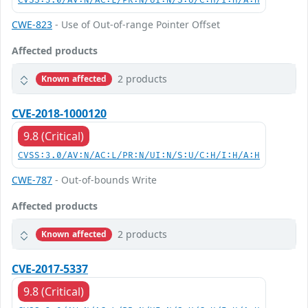
CVSS:3.0/AV:N/AC:L/PR:N/UI:N/S:U/C:H/I:H/A:H
CWE-823
- Use of Out-of-range Pointer Offset
Affected products
2 products
Known affected
CVE-2018-1000120
9.8 (Critical)
CVSS:3.0/AV:N/AC:L/PR:N/UI:N/S:U/C:H/I:H/A:H
CWE-787
- Out-of-bounds Write
Affected products
2 products
Known affected
CVE-2017-5337
9.8 (Critical)