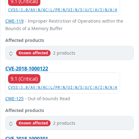
9.1 (Critical)
CVSS:3.0/AV:N/AC:L/PR:N/UI:N/S:U/C:H/I:N/A:H
CWE-119
- Improper Restriction of Operations within the
Bounds of a Memory Buffer
Affected products
2 products
Known affected
CVE-2018-1000122
9.1 (Critical)
CVSS:3.0/AV:N/AC:L/PR:N/UI:N/S:U/C:H/I:N/A:H
CWE-125
- Out-of-bounds Read
Affected products
2 products
Known affected
CVE-2018-1000301