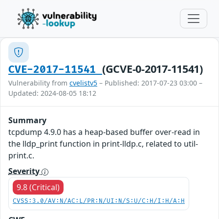
(GCVE-0-2017-11541)
CVE-2017-11541
Vulnerability from
cvelistv5
– Published: 2017-07-23 03:00 –
Updated: 2024-08-05 18:12
Summary
tcpdump 4.9.0 has a heap-based buffer over-read in
the lldp_print function in print-lldp.c, related to util-
print.c.
Severity
9.8 (Critical)
CVSS:3.0/AV:N/AC:L/PR:N/UI:N/S:U/C:H/I:H/A:H