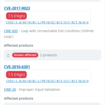
CVE-2017-9023
7.5 (High)
CVSS:3.0/AV:N/AC:L/PR:N/UI:N/S:U/C:N/I:N/A:H
CWE-835
- Loop with Unreachable Exit Condition ('Infinite
Loop')
Affected products
2 products
Known affected
CVE-2016-6301
7.5 (High)
CVSS:3.0/AV:N/AC:L/PR:N/UI:N/S:U/C:N/I:N/A:H
CWE-20
- Improper Input Validation
Affected products