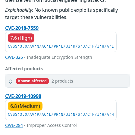
themselves from social engineering attacks:
Exploitability:
No known public exploits specifically
target these vulnerabilities.
CVE-2018-7559
7.6 (High)
CVSS:3.0/AV:N/AC:L/PR:L/UI:R/S:U/C:H/I:H/A:L
CWE-326
- Inadequate Encryption Strength
Affected products
2 products
Known affected
CVE-2019-10998
6.8 (Medium)
CVSS:3.0/AV:P/AC:L/PR:N/UI:N/S:U/C:H/I:H/A:H
CWE-284
- Improper Access Control