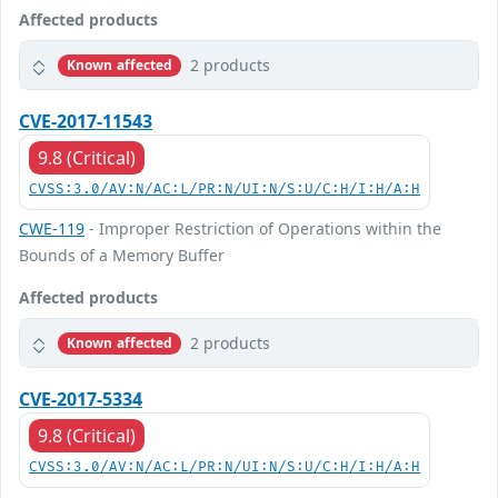
Affected products
2 products
Known affected
CVE-2017-11543
9.8 (Critical)
CVSS:3.0/AV:N/AC:L/PR:N/UI:N/S:U/C:H/I:H/A:H
CWE-119
- Improper Restriction of Operations within the
Bounds of a Memory Buffer
Affected products
2 products
Known affected
CVE-2017-5334
9.8 (Critical)
CVSS:3.0/AV:N/AC:L/PR:N/UI:N/S:U/C:H/I:H/A:H