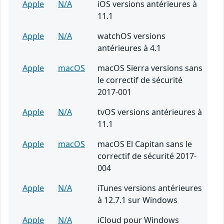
Apple
N/A
iOS versions antérieures à
11.1
Apple
N/A
watchOS versions
antérieures à 4.1
Apple
macOS
macOS Sierra versions sans
le correctif de sécurité
2017-001
Apple
N/A
tvOS versions antérieures à
11.1
Apple
macOS
macOS El Capitan sans le
correctif de sécurité 2017-
004
Apple
N/A
iTunes versions antérieures
à 12.7.1 sur Windows
Apple
N/A
iCloud pour Windows