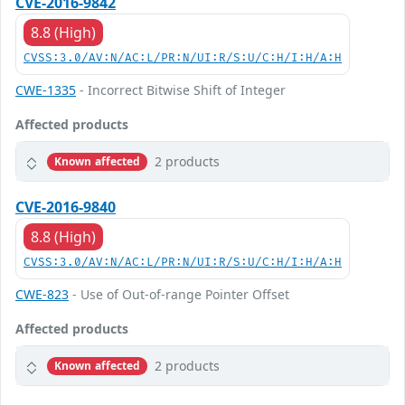
CVE-2016-9842
8.8 (High)
CVSS:3.0/AV:N/AC:L/PR:N/UI:R/S:U/C:H/I:H/A:H
CWE-1335
- Incorrect Bitwise Shift of Integer
Affected products
2 products
Known affected
CVE-2016-9840
8.8 (High)
CVSS:3.0/AV:N/AC:L/PR:N/UI:R/S:U/C:H/I:H/A:H
CWE-823
- Use of Out-of-range Pointer Offset
Affected products
2 products
Known affected