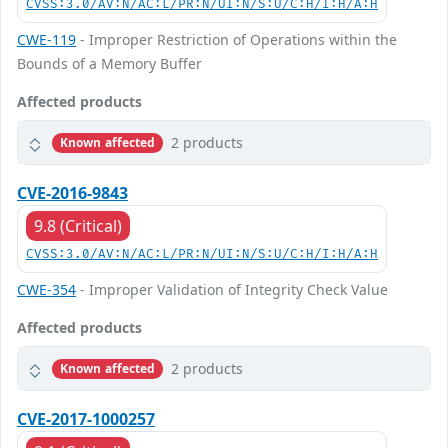
CVSS:3.0/AV:N/AC:L/PR:N/UI:N/S:U/C:H/I:H/A:H
CWE-119
- Improper Restriction of Operations within the
Bounds of a Memory Buffer
Affected products
2 products
Known affected
CVE-2016-9843
9.8 (Critical)
CVSS:3.0/AV:N/AC:L/PR:N/UI:N/S:U/C:H/I:H/A:H
CWE-354
- Improper Validation of Integrity Check Value
Affected products
2 products
Known affected
CVE-2017-1000257