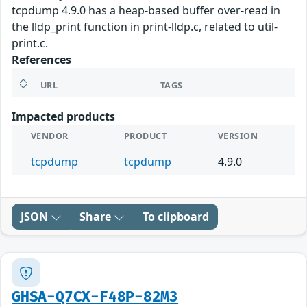
tcpdump 4.9.0 has a heap-based buffer over-read in
the lldp_print function in print-lldp.c, related to util-
print.c.
References
URL
TAGS
Impacted products
VENDOR
PRODUCT
VERSION
tcpdump
tcpdump
4.9.0
JSON
Share
To clipboard
GHSA-Q7CX-F48P-82M3