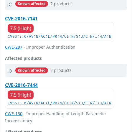
2 products
Known affected
CVE-2016-7141
7.5 (High)
CVSS:3.0/AV:N/AC:L/PR:N/UI:N/S:U/C:N/I:H/A:N
CWE-287
- Improper Authentication
Affected products
2 products
Known affected
CVE-2016-7444
7.5 (High)
CVSS:3.0/AV:N/AC:L/PR:N/UI:N/S:U/C:N/I:H/A:N
CWE-130
- Improper Handling of Length Parameter
Inconsistency
Affected products