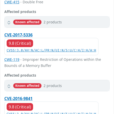
CWE-415
- Double Free
Affected products
2 products
Known affected
CVE-2017-5336
9.8 (Critical)
CVSS:3.0/AV:N/AC:L/PR:N/UI:N/S:U/C:H/I:H/A:H
CWE-119
- Improper Restriction of Operations within the
Bounds of a Memory Buffer
Affected products
2 products
Known affected
CVE-2016-9841
9.8 (Critical)