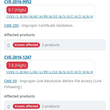
CVE-2016-9952
8.1 (High)
CVSS:3.0/AV:N/AC:H/PR:N/UI:N/S:U/C:H/I:H/A:H
CWE-295
- Improper Certificate Validation
Affected products
2 products
Known affected
CVE-2016-1247
7.8 (High)
CVSS:3.0/AV:L/AC:L/PR:L/UI:N/S:U/C:H/I:H/A:H
CWE-59
- Improper Link Resolution Before File Access ('Link
Following')
Affected products
2 products
Known affected