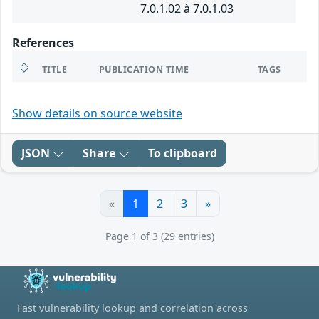
7.0.1.02 à 7.0.1.03
References
TITLE
PUBLICATION TIME
TAGS
Show details on source website
JSON
Share
To clipboard
«
1
2
3
»
Page 1 of 3 (29 entries)
Fast vulnerability lookup and correlation across