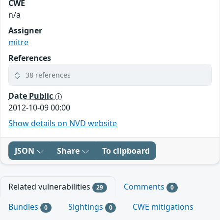
CWE
n/a
Assigner
mitre
References
38 references
Date Public
2012-10-09 00:00
Show details on NVD website
JSON
Share
To clipboard
Related vulnerabilities
Comments
29
0
Bundles
Sightings
CWE mitigations
0
0