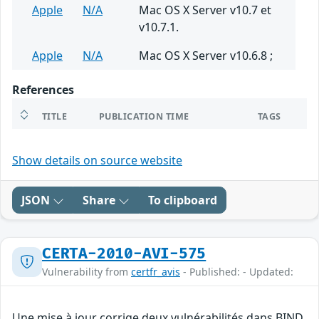
Apple
N/A
Mac OS X Server v10.7 et
v10.7.1.
Apple
N/A
Mac OS X Server v10.6.8 ;
References
TITLE
PUBLICATION TIME
TAGS
Show details on source website
JSON
Share
To clipboard
CERTA-2010-AVI-575
Vulnerability from
certfr_avis
- Published: - Updated:
Une mise à jour corrige deux vulnérabilités dans BIND