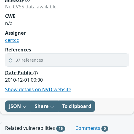
No CVSS data available.
CWE
n/a
Assigner
certcc
References
37 references
Date Public
2010-12-01 00:00
Show details on NVD website
JSON
Share
To clipboard
Related vulnerabilities
Comments
16
0