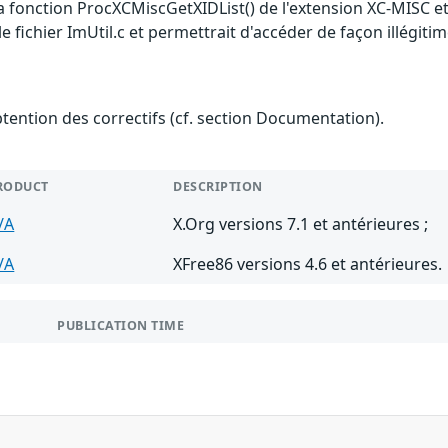
fonction ProcXCMiscGetXIDList() de l'extension XC-MISC et 
 le fichier ImUtil.c et permettrait d'accéder de façon illégiti
btention des correctifs (cf. section Documentation).
RODUCT
DESCRIPTION
/A
X.Org versions 7.1 et antérieures ;
/A
XFree86 versions 4.6 et antérieures.
PUBLICATION TIME