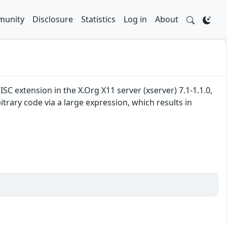
unity
Disclosure
Statistics
Log in
About
 extension in the X.Org X11 server (xserver) 7.1-1.1.0,
rary code via a large expression, which results in