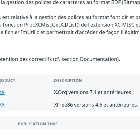
 la gestion des polices de caractères au format BDF (Bitmap
st relative à la gestion des polices au format font.dir et pe
fonction ProcXCMiscGetXIDList() de l'extension XC-MISC et 
 le fichier ImUtil.c et permettrait d'accéder de façon illégiti
btention des correctifs (cf. section Documentation).
RODUCT
DESCRIPTION
/A
X.Org versions 7.1 et antérieures ;
/A
XFree86 versions 4.6 et antérieures.
PUBLICATION TIME