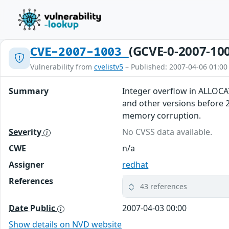
(GCVE-0-2007-10
CVE-2007-1003
Vulnerability from
cvelistv5
– Published: 2007-04-06 01:00
Summary
Integer overflow in ALLOCAT
and other versions before 2
memory corruption.
Severity
No CVSS data available.
CWE
n/a
Assigner
redhat
References
43 references
Date Public
2007-04-03 00:00
Show details on NVD website