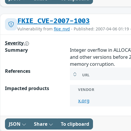
FKIE_CVE-2007-1003
Vulnerability from
fkie_nvd
- Published: 2007-04-06 01:19 
Severity
Summary
Integer overflow in ALLOCAT
and other versions before 2
memory corruption.
References
URL
Impacted products
VENDOR
x.org
JSON
Share
To clipboard