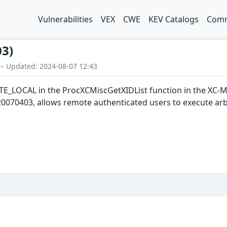
Vulnerabilities
VEX
CWE
KEV Catalogs
Comm
03)
 – Updated: 2024-08-07 12:43
E_LOCAL in the ProcXCMiscGetXIDList function in the XC-MISC
0070403, allows remote authenticated users to execute arbit