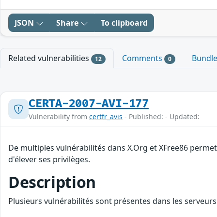
JSON
Share
To clipboard
Related vulnerabilities
Comments
Bundl
12
0
CERTA-2007-AVI-177
Vulnerability from
certfr_avis
- Published: - Updated:
De multiples vulnérabilités dans X.Org et XFree86 permett
d'élever ses privilèges.
Description
Plusieurs vulnérabilités sont présentes dans les serveur