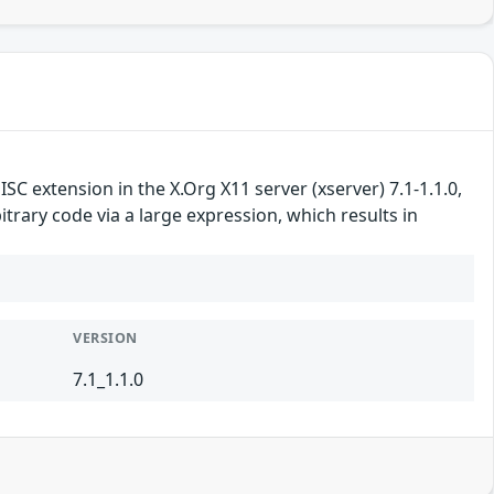
 extension in the X.Org X11 server (xserver) 7.1-1.1.0,
rary code via a large expression, which results in
VERSION
7.1_1.1.0