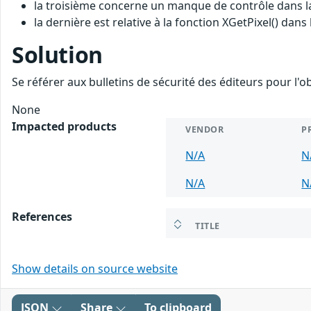
la troisième concerne un manque de contrôle dans la 
la dernière est relative à la fonction XGetPixel() dans
Solution
Se référer aux bulletins de sécurité des éditeurs pour l'o
None
Impacted products
VENDOR
P
N/A
N
N/A
N
References
TITLE
Show details on source website
JSON
Share
To clipboard