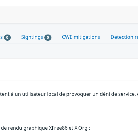
es
Sightings
CWE mitigations
Detection r
0
0
ent à un utilisateur local de provoquer un déni de service, 
s de rendu graphique XFree86 et X.Org :