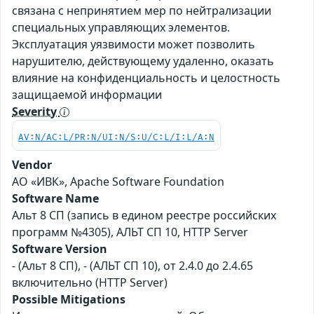
связана с непринятием мер по нейтрализации
специальных управляющих элементов.
Эксплуатация уязвимости может позволить
нарушителю, действующему удаленно, оказать
влияние на конфиденциальность и целостность
защищаемой информации
Severity
AV:N/AC:L/PR:N/UI:N/S:U/C:L/I:L/A:N
Vendor
АО «ИВК», Apache Software Foundation
Software Name
Альт 8 СП (запись в едином реестре российских
программ №4305), АЛЬТ СП 10, HTTP Server
Software Version
- (Альт 8 СП), - (АЛЬТ СП 10), от 2.4.0 до 2.4.65
включительно (HTTP Server)
Possible Mitigations