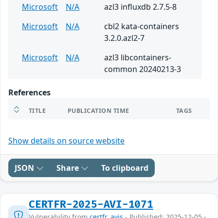
Microsoft
N/A
azl3 influxdb 2.7.5-8
Microsoft
N/A
cbl2 kata-containers
3.2.0.azl2-7
Microsoft
N/A
azl3 libcontainers-
common 20240213-3
References
TITLE
PUBLICATION TIME
TAGS
Show details on source website
JSON
Share
To clipboard
CERTFR-2025-AVI-1071
Vulnerability from
certfr_avis
- Published: 2025-12-05 -