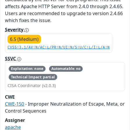
affects Apache HTTP Server from 2.4.0 through 2.4.65.
Users are recommended to upgrade to version 2.4.66
which fixes the issue.
Severity
6.5 (Medium)
CVSS:3.1/AV:N/AC:L/PR:N/UI:N/S:U/C:L/I:L/A:N
SSVC
Exploitation: none
Automatable: no
Technical Impact: partial
CISA Coordinator (v2.0.3)
CWE
CWE-150
- Improper Neutralization of Escape, Meta, or
Control Sequences
Assigner
apache