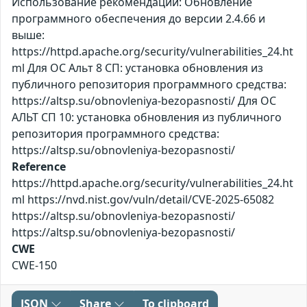
Использование рекомендаций: Обновление
программного обеспечения до версии 2.4.66 и
выше:
https://httpd.apache.org/security/vulnerabilities_24.ht
ml Для ОС Альт 8 СП: установка обновления из
публичного репозитория программного средства:
https://altsp.su/obnovleniya-bezopasnosti/ Для ОС
АЛЬТ СП 10: установка обновления из публичного
репозитория программного средства:
https://altsp.su/obnovleniya-bezopasnosti/
Reference
https://httpd.apache.org/security/vulnerabilities_24.ht
ml https://nvd.nist.gov/vuln/detail/CVE-2025-65082
https://altsp.su/obnovleniya-bezopasnosti/
https://altsp.su/obnovleniya-bezopasnosti/
CWE
CWE-150
JSON
Share
To clipboard