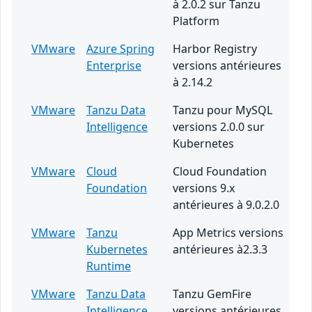
à 2.0.2 sur Tanzu
Platform
VMware
Azure Spring
Harbor Registry
Enterprise
versions antérieures
à 2.14.2
VMware
Tanzu Data
Tanzu pour MySQL
Intelligence
versions 2.0.0 sur
Kubernetes
VMware
Cloud
Cloud Foundation
Foundation
versions 9.x
antérieures à 9.0.2.0
VMware
Tanzu
App Metrics versions
Kubernetes
antérieures à2.3.3
Runtime
VMware
Tanzu Data
Tanzu GemFire
Intelligence
versions antérieures