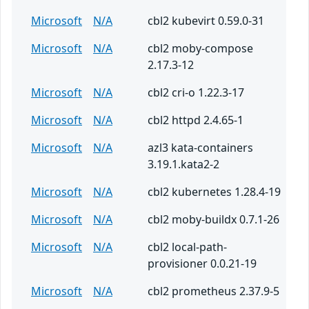
Microsoft
N/A
cbl2 kubevirt 0.59.0-31
Microsoft
N/A
cbl2 moby-compose
2.17.3-12
Microsoft
N/A
cbl2 cri-o 1.22.3-17
Microsoft
N/A
cbl2 httpd 2.4.65-1
Microsoft
N/A
azl3 kata-containers
3.19.1.kata2-2
Microsoft
N/A
cbl2 kubernetes 1.28.4-19
Microsoft
N/A
cbl2 moby-buildx 0.7.1-26
Microsoft
N/A
cbl2 local-path-
provisioner 0.0.21-19
Microsoft
N/A
cbl2 prometheus 2.37.9-5