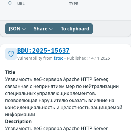
URL
TYPE
JSON
Share
To clipboard
BDU:2025-15637
Vulnerability from
fstec
- Published: 14.11.2025
Title
Уязвимость веб-сервера Apache HTTP Server,
связанная с непринятием мер по нейтрализации
специальных управляющих элементов,
позволяющая нарушителю оказать влияние на
конфиденциальность и целостность защищаемой
информации
Description
Уязвимость веб-сервера Apache HTTP Server