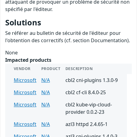
attaquant de provoquer un problème de sécurité non
spécifié par l'éditeur.
Solutions
Se référer au bulletin de sécurité de l'éditeur pour
l'obtention des correctifs (cf. section Documentation).
None
Impacted products
VENDOR
PRODUCT
DESCRIPTION
Microsoft
N/A
cbl2 cni-plugins 1.3.0-9
Microsoft
N/A
cbl2 cf-cli 8.4.0-25
Microsoft
N/A
cbl2 kube-vip-cloud-
provider 0.0.2-23
Microsoft
N/A
azl3 httpd 2.4.65-1
Microsoft
N/A
azl3 cni-plugins 1.4.0-3