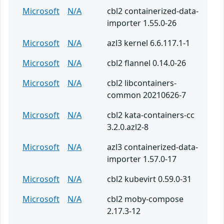
Microsoft
N/A
cbl2 containerized-data-
importer 1.55.0-26
Microsoft
N/A
azl3 kernel 6.6.117.1-1
Microsoft
N/A
cbl2 flannel 0.14.0-26
Microsoft
N/A
cbl2 libcontainers-
common 20210626-7
Microsoft
N/A
cbl2 kata-containers-cc
3.2.0.azl2-8
Microsoft
N/A
azl3 containerized-data-
importer 1.57.0-17
Microsoft
N/A
cbl2 kubevirt 0.59.0-31
Microsoft
N/A
cbl2 moby-compose
2.17.3-12