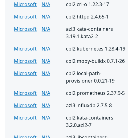
Microsoft
N/A
cbl2 cri-o 1.22.3-17
Microsoft
N/A
cbl2 httpd 2.4.65-1
Microsoft
N/A
azl3 kata-containers
3.19.1.kata2-2
Microsoft
N/A
cbl2 kubernetes 1.28.4-19
Microsoft
N/A
cbl2 moby-buildx 0.7.1-26
Microsoft
N/A
cbl2 local-path-
provisioner 0.0.21-19
Microsoft
N/A
cbl2 prometheus 2.37.9-5
Microsoft
N/A
azl3 influxdb 2.7.5-8
Microsoft
N/A
cbl2 kata-containers
3.2.0.azl2-7
Microsoft
N/A
azl3 libcontainers-