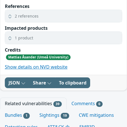
References
2 references
Impacted products
1 product
Credits
Mattias Åsander (Umeå University)
Show details on NVD website
JSON
Share
To clipboard
Related vulnerabilities
Comments
39
0
Bundles
Sightings
CWE mitigations
1
19
Detection rules
ATT&CK
EMB3D