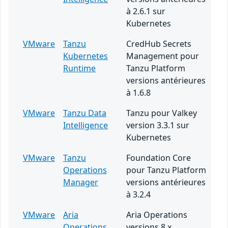
à 2.6.1 sur
Kubernetes
VMware
Tanzu
CredHub Secrets
Kubernetes
Management pour
Runtime
Tanzu Platform
versions antérieures
à 1.6.8
VMware
Tanzu Data
Tanzu pour Valkey
Intelligence
version 3.3.1 sur
Kubernetes
VMware
Tanzu
Foundation Core
Operations
pour Tanzu Platform
Manager
versions antérieures
à 3.2.4
VMware
Aria
Aria Operations
Operations
versions 8.x