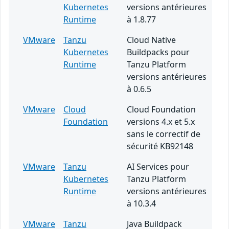
Kubernetes
versions antérieures
Runtime
à 1.8.77
VMware
Tanzu
Cloud Native
Kubernetes
Buildpacks pour
Runtime
Tanzu Platform
versions antérieures
à 0.6.5
VMware
Cloud
Cloud Foundation
Foundation
versions 4.x et 5.x
sans le correctif de
sécurité KB92148
VMware
Tanzu
AI Services pour
Kubernetes
Tanzu Platform
Runtime
versions antérieures
à 10.3.4
VMware
Tanzu
Java Buildpack