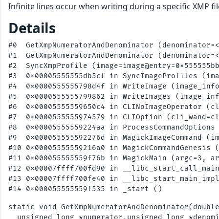
Infinite lines occur when writing during a specific XMP 
Details
#0  GetXmpNumeratorAndDenominator (denominator=<
#1  GetXmpNumeratorAndDenominator (denominator=<
#2  SyncXmpProfile (image=image@entry=0x555555bb
#3  0x00005555555db5cf in SyncImageProfiles (ima
#4  0x0000555555798d4f in WriteImage (image_info
#5  0x0000555555799862 in WriteImages (image_inf
#6  0x00005555559650c4 in CLINoImageOperator (cl
#7  0x0000555555974579 in CLIOption (cli_wand=cl
#8  0x00005555559224aa in ProcessCommandOptions 
#9  0x000055555592276d in MagickImageCommand (im
#10 0x00005555559216a0 in MagickCommandGenesis (
#11 0x000055555559f76b in MagickMain (argc=3, ar
#12 0x00007ffff700fd90 in __libc_start_call_main
#13 0x00007ffff700fe40 in __libc_start_main_impl
static void GetXmpNumeratorAndDenominator(double
  unsigned long *numerator,unsigned long *denomi