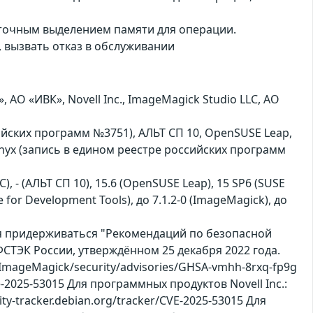
аточным выделением памяти для операции.
 вызвать отказ в обслуживании
АО «ИВК», Novell Inc., ImageMagick Studio LLC, АО
сийских программ №3751), АЛЬТ СП 10, OpenSUSE Leap,
Оnyx (запись в едином реестре российских программ
С), - (АЛЬТ СП 10), 15.6 (OpenSUSE Leap), 15 SP6 (SUSE
 for Development Tools), до 7.1.2-0 (ImageMagick), до
ся придерживаться "Рекомендаций по безопасной
СТЭК России, утверждённом 25 декабря 2022 года.
mageMagick/security/advisories/GHSA-vmhh-8rxq-fp9g
e-2025-53015 Для программных продуктов Novell Inc.:
ity-tracker.debian.org/tracker/CVE-2025-53015 Для