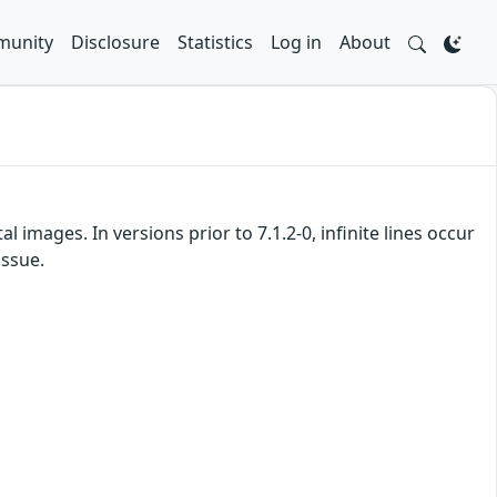
unity
Disclosure
Statistics
Log in
About
images. In versions prior to 7.1.2-0, infinite lines occur
issue.