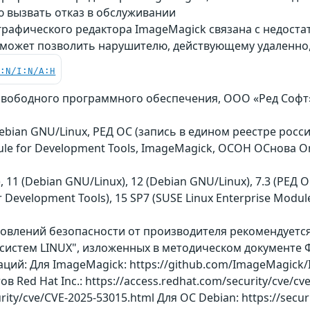
 вызвать отказ в обслуживании
графического редактора ImageMagick связана с недост
 может позволить нарушителю, действующему удаленно,
C:N/I:N/A:H
свободного программного обеспечения, ООО «Ред Софт», 
 Debian GNU/Linux, РЕД ОС (запись в едином реестре рос
dule for Development Tools, ImageMagick, ОСОН ОСнова 
), 11 (Debian GNU/Linux), 12 (Debian GNU/Linux), 7.3 (РЕД О
r Development Tools), 15 SP7 (SUSE Linux Enterprise Module
бновлений безопасности от производителя рекомендует
истем LINUX", изложенных в методическом документе Ф
ий: Для ImageMagick: https://github.com/ImageMagick/I
 Red Hat Inc.: https://access.redhat.com/security/cve/cv
ity/cve/CVE-2025-53015.html Для ОС Debian: https://secur