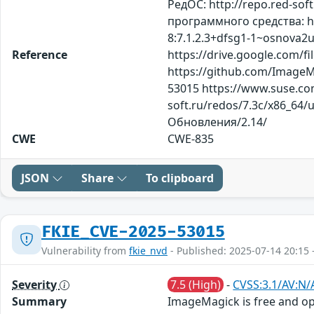
РедОС: http://repo.red-so
программного средства: h
8:7.1.2.3+dfsg1-1~osnova2
Reference
https://drive.google.com/f
https://github.com/ImageM
53015 https://www.suse.com
soft.ru/redos/7.3c/x86_64/
Обновления/2.14/
CWE
CWE-835
JSON
Share
To clipboard
FKIE_CVE-2025-53015
Vulnerability from
fkie_nvd
- Published: 2025-07-14 20:15 
Severity
7.5 (High)
-
CVSS:3.1/AV:N/
Summary
ImageMagick is free and ope