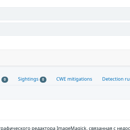
s
Sightings
CWE mitigations
Detection ru
0
0
графического редактора ImageMagick, связанная с нед