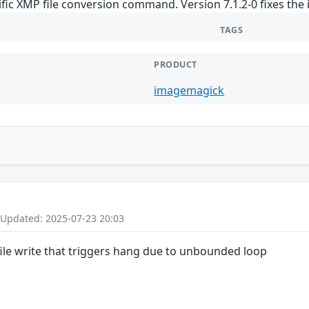
fic XMP file conversion command. Version 7.1.2-0 fixes the 
TAGS
PRODUCT
imagemagick
 Updated: 2025-07-23 20:03
le write that triggers hang due to unbounded loop