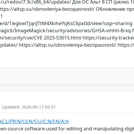
ft.ru/redos/7.3c/x86_64/updates/ Для ОС Альт 8 СП (рели
ttps://altsp.su/obnovleniya-bezopasnosti/ Обновление 
u1
ile/d/1iegkwlTjqnJTtM4XkiheYsjKsC6pxtId/view?usp=sharing
agick/ImageMagick/security/advisories/GHSA-vmhh-8rxq-fp9
/security/cve/CVE-2025-53015.html https://security-tracker
updates/ https://altsp.su/obnovleniya-bezopasnosti/ http
- Updated: 2026-06-17 09:37
AC:L/PR:N/UI:N/S:U/C:N/I:N/A:H
n-source software used for editing and manipulating digital 