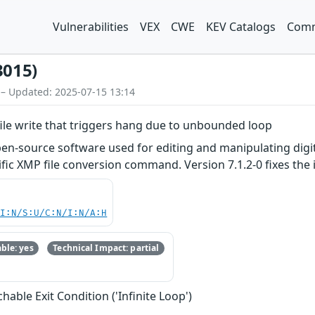
Vulnerabilities
VEX
CWE
KEV Catalogs
Comm
3015)
 – Updated: 2025-07-15 13:14
le write that triggers hang due to unbounded loop
n-source software used for editing and manipulating digital 
fic XMP file conversion command. Version 7.1.2-0 fixes the 
UI:N/S:U/C:N/I:N/A:H
ble: yes
Technical Impact: partial
able Exit Condition ('Infinite Loop')