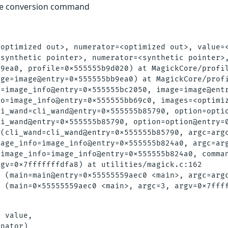
file conversion command
optimized out>, numerator=<optimized out>, value=<
synthetic pointer>, numerator=<synthetic pointer>,
9ea0, profile=0x555555b9d020) at MagickCore/profil
ge=image@entry=0x555555bb9ea0) at MagickCore/profi
=image_info@entry=0x555555bc2050, image=image@entr
o=image_info@entry=0x555555bb69c0, images=<optimiz
i_wand=cli_wand@entry=0x555555b85790, option=optio
i_wand@entry=0x555555b85790, option=option@entry=0
(cli_wand=cli_wand@entry=0x555555b85790, argc=argc
age_info=image_info@entry=0x555555b824a0, argc=arg
image_info=image_info@entry=0x555555b824a0, comman
gv=0x7fffffffdfa8) at utilities/magick.c:162

 (main=main@entry=0x55555559aec0 <main>, argc=argc
 (main=0x55555559aec0 <main>, argc=3, argv=0x7ffff
 value,

nator)
