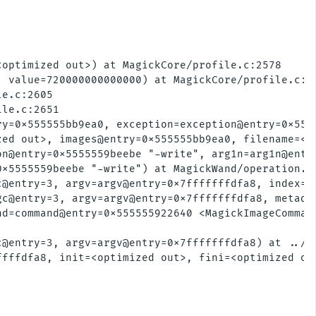
optimized out>) at MagickCore/profile.c:2578

 value=720000000000000) at MagickCore/profile.c:25
e.c:2605

le.c:2651

y=0x555555bb9ea0, exception=exception@entry=0x5555
ed out>, images@entry=0x555555bb9ea0, filename=<op
n@entry=0x5555559beebe "-write", arg1n=arg1n@entry
x5555559beebe "-write") at MagickWand/operation.c:
@entry=3, argv=argv@entry=0x7fffffffdfa8, index=in
c@entry=3, argv=argv@entry=0x7fffffffdfa8, metadat
d=command@entry=0x555555922640 <MagickImageComman
@entry=3, argv=argv@entry=0x7fffffffdfa8) at ../sy
fffdfa8, init=<optimized out>, fini=<optimized out