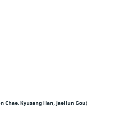
on Chae
,
Kyusang Han, JaeHun Gou
)