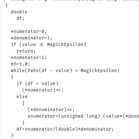
{

  double

    df;

  *numerator=0;

  *denominator=1;

  if (value <= MagickEpsilon)

    return;

  *numerator=1;

  df=1.0;

  while(fabs(df - value) > MagickEpsilon)

  {

    if (df < value)

      (*numerator)++;

    else

      {

        (*denominator)++;

        *numerator=(unsigned long) (value*(*deno
      }

    df=*numerator/(double)*denominator;

  }
