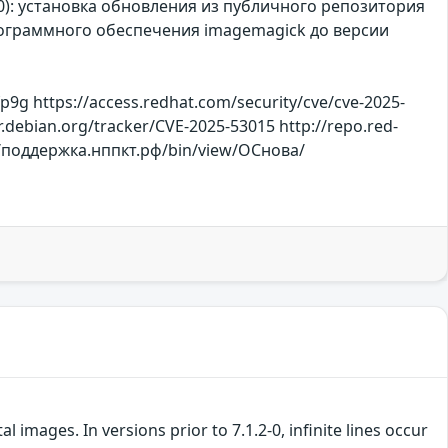
з 10): установка обновления из публичного репозитория
программного обеспечения imagemagick до версии
g https://access.redhat.com/security/cve/cve-2025-
.debian.org/tracker/CVE-2025-53015 http://repo.red-
s://поддержка.нппкт.рф/bin/view/ОСнова/
images. In versions prior to 7.1.2-0, infinite lines occur