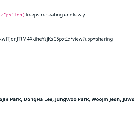
keeps repeating endlessly.
ckEpsilon)
egkwlTjqnJTtM4XkiheYsjKsC6pxtId/view?usp=sharing
Jin Park, DongHa Lee, JungWoo Park, Woojin Jeon, Juw