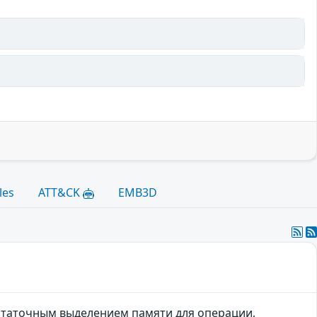
les
ATT&CK
EMB3D
остаточным выделением памяти для операции,