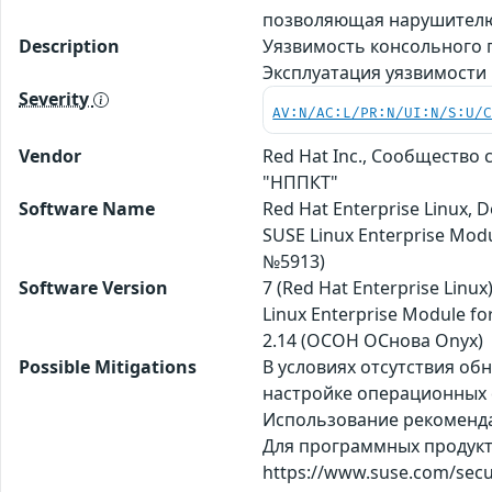
позволяющая нарушителю
Description
Уязвимость консольного 
Эксплуатация уязвимости
Severity
AV:N/AC:L/PR:N/UI:N/S:U/
Vendor
Red Hat Inc., Сообщество 
"НППКТ"
Software Name
Red Hat Enterprise Linux,
SUSE Linux Enterprise Mo
№5913)
Software Version
7 (Red Hat Enterprise Linux
Linux Enterprise Module fo
2.14 (ОСОН ОСнова Оnyx)
Possible Mitigations
В условиях отсутствия о
настройке операционных с
Использование рекомендац
Для программных продуктов
https://www.suse.com/secur