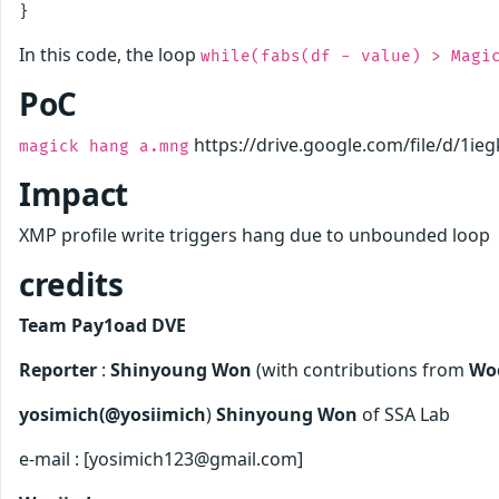
In this code, the loop
while(fabs(df - value) > Magi
PoC
https://drive.google.com/file/d/1i
magick hang a.mng
Impact
XMP profile write triggers hang due to unbounded loop
credits
Team Pay1oad DVE
Reporter
:
Shinyoung Won
(with contributions from
Woo
yosimich(@yosiimich
)
Shinyoung Won
of SSA Lab
e-mail : [yosimich123@gmail.com]