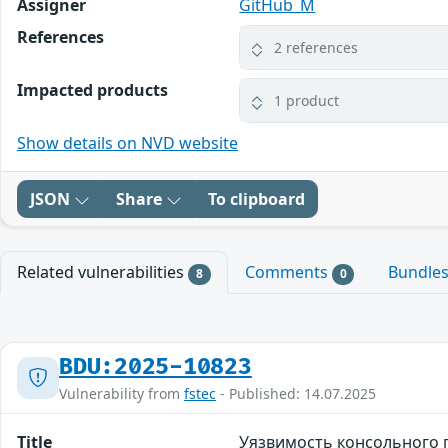
Assigner
GitHub_M
References
2 references
Impacted products
1 product
Show details on NVD website
JSON
Share
To clipboard
Related vulnerabilities
Comments
Bundle
8
0
BDU:2025-10823
Vulnerability from
fstec
- Published: 14.07.2025
Title
Уязвимость консольного 