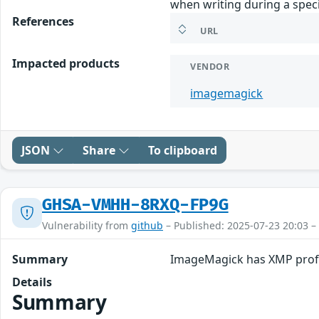
when writing during a speci
References
URL
Impacted products
VENDOR
imagemagick
JSON
Share
To clipboard
GHSA-VMHH-8RXQ-FP9G
Vulnerability from
github
– Published: 2025-07-23 20:03 –
Summary
ImageMagick has XMP profi
Details
Summary