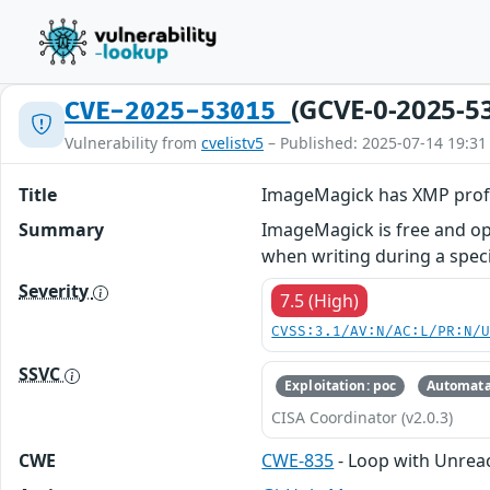
(GCVE-0-2025-5
CVE-2025-53015
Vulnerability from
cvelistv5
– Published: 2025-07-14 19:31
Title
ImageMagick has XMP profi
Summary
ImageMagick is free and ope
when writing during a speci
Severity
7.5 (High)
CVSS:3.1/AV:N/AC:L/PR:N/
SSVC
Exploitation: poc
Automata
CISA Coordinator (v2.0.3)
CWE
CWE-835
- Loop with Unreach