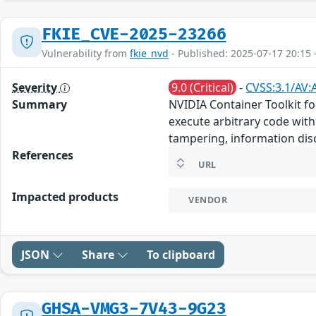
FKIE_CVE-2025-23266
Vulnerability from
fkie_nvd
- Published: 2025-07-17 20:15 
Severity
9.0 (Critical)
-
CVSS:3.1/AV:
Summary
NVIDIA Container Toolkit for
execute arbitrary code with 
tampering, information disc
References
URL
Impacted products
VENDOR
JSON
Share
To clipboard
GHSA-VMG3-7V43-9G23