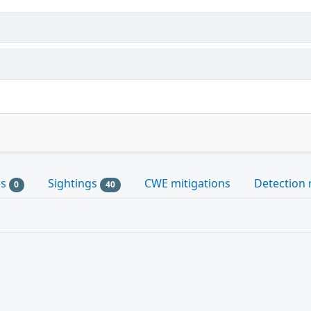
es
Sightings
CWE mitigations
Detection 
0
40