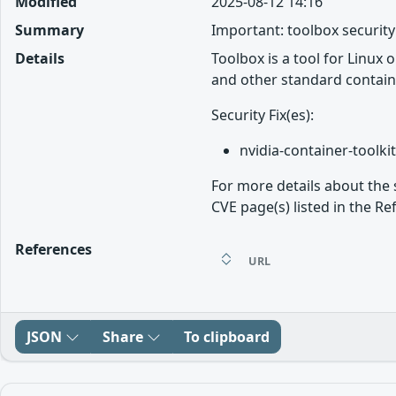
Modified
2025-08-12 14:16
Summary
Important: toolbox securit
Details
Toolbox is a tool for Linux
and other standard contain
Security Fix(es):
nvidia-container-toolkit
For more details about the 
CVE page(s) listed in the Re
References
URL
JSON
Share
To clipboard