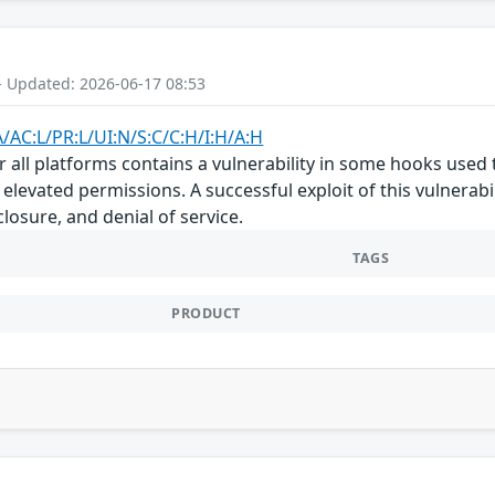
- Updated: 2026-06-17 08:53
A/AC:L/PR:L/UI:N/S:C/C:H/I:H/A:H
 all platforms contains a vulnerability in some hooks used t
elevated permissions. A successful exploit of this vulnerabil
losure, and denial of service.
TAGS
PRODUCT