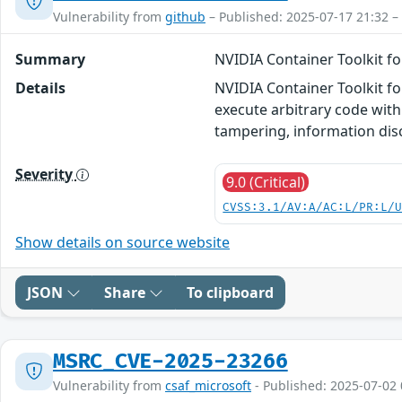
Vulnerability from
github
– Published: 2025-07-17 21:32 –
Summary
NVIDIA Container Toolkit fo
Details
NVIDIA Container Toolkit for
execute arbitrary code with 
tampering, information disc
Severity
9.0 (Critical)
CVSS:3.1/AV:A/AC:L/PR:L/
Show details on source website
JSON
Share
To clipboard
MSRC_CVE-2025-23266
Vulnerability from
csaf_microsoft
- Published: 2025-07-02 