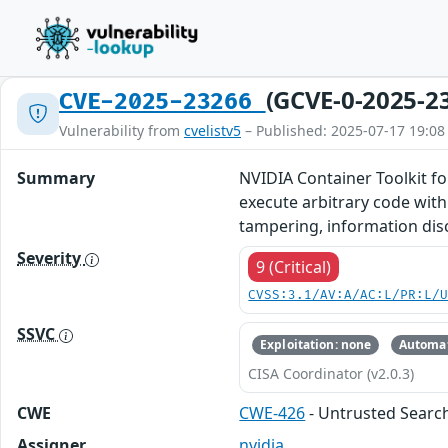
(GCVE-0-2025-2
CVE-2025-23266
Vulnerability from
cvelistv5
– Published: 2025-07-17 19:08
Summary
NVIDIA Container Toolkit for
execute arbitrary code with 
tampering, information disc
Severity
9 (Critical)
CVSS:3.1/AV:A/AC:L/PR:L/
SSVC
Exploitation: none
Automat
CISA Coordinator (v2.0.3)
CWE
CWE-426
- Untrusted Searc
Assigner
nvidia