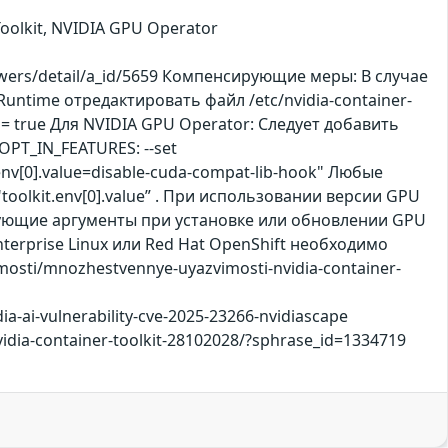
oolkit, NVIDIA GPU Operator
wers/detail/a_id/5659 Компенсирующие меры: В случае
ntime отредактировать файл /etc/nvidia-container-
ok = true Для NVIDIA GPU Operator: Следует добавить
PT_IN_FEATURES: --set
env[0].value=disable-cuda-compat-lib-hook" Любые
oolkit.env[0].value” . При использовании версии GPU
ледующие аргументы при установке или обновлении GPU
Enterprise Linux или Red Hat OpenShift необходимо
vimosti/mnozhestvennye-uyazvimosti-nvidia-container-
ia-ai-vulnerability-cve-2025-23266-nvidiascape
idia-container-toolkit-28102028/?sphrase_id=1334719