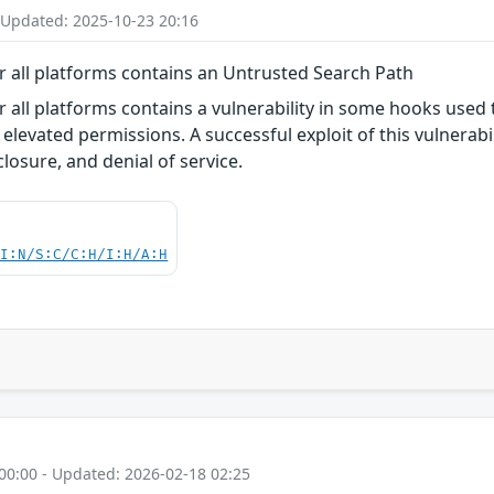
 Updated: 2025-10-23 20:16
r all platforms contains an Untrusted Search Path
 all platforms contains a vulnerability in some hooks used t
elevated permissions. A successful exploit of this vulnerabil
losure, and denial of service.
UI:N/S:C/C:H/I:H/A:H
00:00 - Updated: 2026-02-18 02:25