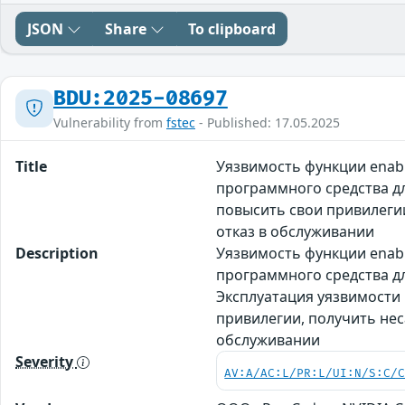
JSON
Share
To clipboard
BDU:2025-08697
Vulnerability from
fstec
- Published: 17.05.2025
Title
Уязвимость функции enabl
программного средства д
повысить свои привилеги
отказ в обслуживании
Description
Уязвимость функции enabl
программного средства дл
Эксплуатация уязвимости
привилегии, получить не
обслуживании
Severity
AV:A/AC:L/PR:L/UI:N/S:C/