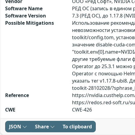
Vendor
ООО «Ред Софт», NVIDIA C
Software Name
РЕД ОС (запись в едином р
Software Version
7.3 (РЕД ОС), до 1.17.8 (NV
Possible Mitigations
Использование рекомендац
невозможности установки 
toolkit/config.tom, устано
значение disable-cuda-co
"toolkit.env[0].name=NVID
другие требуемые флаги ф
Operator до 25.3.1 можно
Operator с помощью Helm: 
указать тег v1.17.8-ubi8. 
toolkit-28102028/?sphrase
Reference
https://nvidia.custhelp.com
https://redos.red-soft.ru/
CWE
CWE-426
JSON
Share
To clipboard