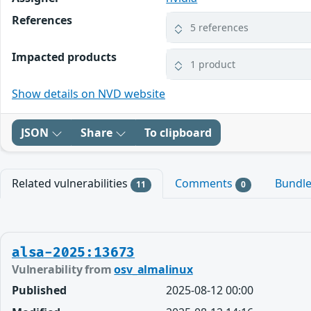
References
5 references
Impacted products
1 product
Show details on NVD website
JSON
Share
To clipboard
Related vulnerabilities
Comments
Bundl
11
0
alsa-2025:13673
Vulnerability from
osv_almalinux
Published
2025-08-12 00:00