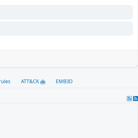
rules
ATT&CK
EMB3D