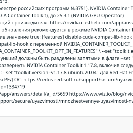
orp.
еестре российских программ №3751), NVIDIA Container T
IDIA Container Toolkit), до 25.3.1 (NVIDIA GPU Operator)
ий производителя: https://nvidia.custhelp.com/app/ans
обновления рекомендуется в режиме NVIDIA Container Ru
вив значение true: [features] disable-cuda-compat-lib-ho
mpat-lib-hook к переменной NVIDIA_CONTAINER_TOOLKIT_O
IA_CONTAINER_TOOLKIT_OPT_IN_FEATURES" \ --set "toolkit.
ункций должны быть разделены запятыми в флаге --set "t
 развернуть NVIDIA Container Toolkit 1.17.8, включив с
--set "toolkit.version=v1.17.8-ubuntu20.04" Для Red Hat 
Для РЕД ОС: https://redos.red-soft.ru/support/secure/uyaz
_id=1334719
/app/answers/detail/a_id/5659 https://www.wiz.io/blog/nvid
support/secure/uyazvimosti/mnozhestvennye-uyazvimosti-nv