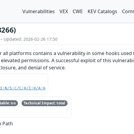
Vulnerabilities
VEX
CWE
KEV Catalogs
Comm
3266)
 – Updated: 2026-02-26 17:50
 all platforms contains a vulnerability in some hooks used t
elevated permissions. A successful exploit of this vulnerabil
losure, and denial of service.
UI:N/S:C/C:H/I:H/A:H
able: no
Technical Impact: total
h Path