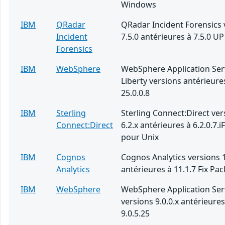
Windows
IBM
QRadar
QRadar Incident Forensics 
Incident
7.5.0 antérieures à 7.5.0 UP
Forensics
IBM
WebSphere
WebSphere Application Ser
Liberty versions antérieure
25.0.0.8
IBM
Sterling
Sterling Connect:Direct ver
Connect:Direct
6.2.x antérieures à 6.2.0.7.i
pour Unix
IBM
Cognos
Cognos Analytics versions 1
Analytics
antérieures à 11.1.7 Fix Pac
IBM
WebSphere
WebSphere Application Ser
versions 9.0.0.x antérieures
9.0.5.25