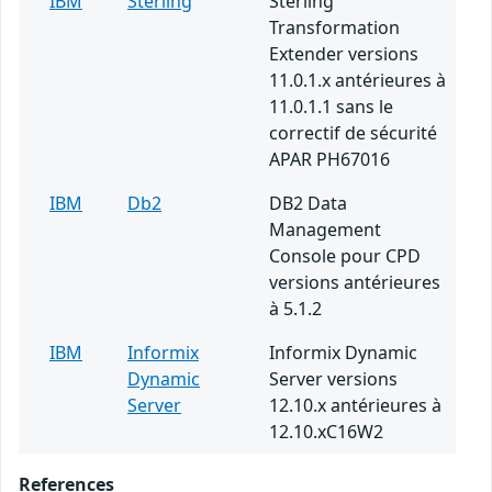
IBM
Sterling
Sterling
Transformation
Extender versions
11.0.1.x antérieures à
11.0.1.1 sans le
correctif de sécurité
APAR PH67016
IBM
Db2
DB2 Data
Management
Console pour CPD
versions antérieures
à 5.1.2
IBM
Informix
Informix Dynamic
Dynamic
Server versions
Server
12.10.x antérieures à
12.10.xC16W2
References