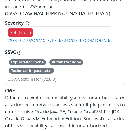
impacts). CVSS Vector:
(CVSS:3.1/AV:N/AC:H/PR:N/UI:N/S:U/C:H/I:H/A:N).
Severity
7.4 (High)
CVSS:3.1/AV:N/AC:H/PR:N/UI:N/S:U/C:H/I:H/A:N
SSVC
Exploitation: none
Automatable: no
Technical Impact: total
CISA Coordinator (v2.0.3)
CWE
Difficult to exploit vulnerability allows unauthenticated
attacker with network access via multiple protocols to
compromise Oracle Java SE, Oracle GraalVM for JDK,
Oracle GraalVM Enterprise Edition. Successful attacks
of this vulnerability can result in unauthorized