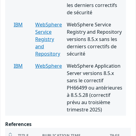
les derniers correctifs
de sécurité
IBM
WebSphere
WebSphere Service
Service
Registry and Repository
Registry
versions 8.5.x sans les
and
derniers correctifs de
Repository
sécurité
IBM
WebSphere
WebSphere Application
Server versions 8.5.x
sans le correctif
PH66499 ou antérieures
à 8.5.5.28 (correctif
prévu au troisième
trimestre 2025)
References
TITLE
PUBLICATION TIME
TAGS