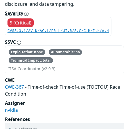
disclosure, and data tampering.
Severity
9 (Critical)
CVSS:3.1/AV:N/AC:L/PR:L/UI:R/S:C/C:H/I:H/A:H
SSVC
Exploitation: none
Automatable: no
Technical Impact: total
CISA Coordinator (v2.0.3)
CWE
CWE-367
- Time-of-check Time-of-use (TOCTOU) Race
Condition
Assigner
nvidia
References