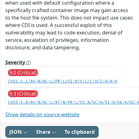
when used with default configuration where a
specifically crafted container image may gain access
to the host file system. This does not impact use cases
where CDI is used. A successful exploit of this
vulnerability may lead to code execution, denial of
service, escalation of privileges, information
disclosure, and data tampering.
Severity
9.0 (Critical)
CVSS:3.1/AV:N/AC:L/PR:L/UI:R/S:C/C:H/I:H/A:H
9.3 (Critical)
CVSS:4.0/AV:N/AC:L/AT:N/PR:L/UI:A/VC:H/VI:H/VA:H/SC:
Show details on source website
JSON
Share
To clipboard