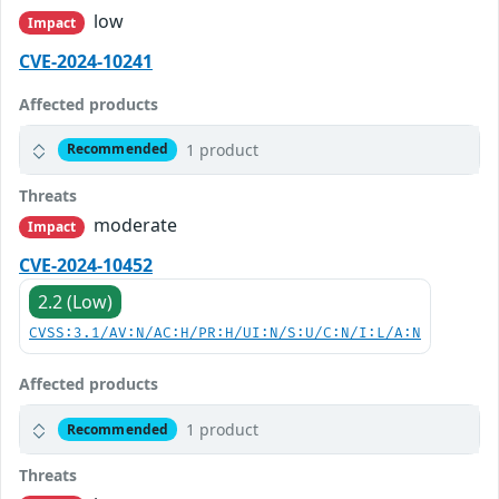
low
Impact
CVE-2024-10241
Affected products
1 product
Recommended
Threats
moderate
Impact
CVE-2024-10452
2.2 (Low)
CVSS:3.1/AV:N/AC:H/PR:H/UI:N/S:U/C:N/I:L/A:N
Affected products
1 product
Recommended
Threats