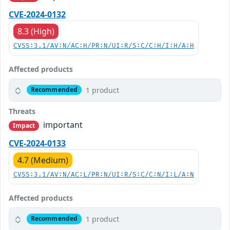
CVE-2024-0132
8.3 (High)
CVSS:3.1/AV:N/AC:H/PR:N/UI:R/S:C/C:H/I:H/A:H
Affected products
1 product
Recommended
Threats
important
Impact
CVE-2024-0133
4.7 (Medium)
CVSS:3.1/AV:N/AC:L/PR:N/UI:R/S:C/C:N/I:L/A:N
Affected products
1 product
Recommended