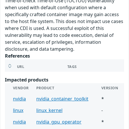
Time-of-check Time-of-Use (TOCTOU) vulnerability
when used with default configuration where a
specifically crafted container image may gain access
to the host file system. This does not impact use cases
where CDI is used. A successful exploit of this
vulnerability may lead to code execution, denial of
service, escalation of privileges, information
disclosure, and data tampering.
References
URL
TAGS
Impacted products
VENDOR
PRODUCT
VERSION
nvidia
nvidia_container_toolkit
*
linux
linux_kernel
-
nvidia
nvidia_gpu_operator
*