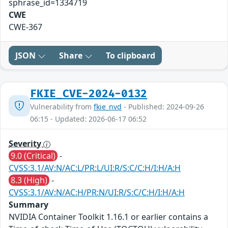
sphrase_id=1334719
CWE
CWE-367
JSON
Share
To clipboard
FKIE_CVE-2024-0132
Vulnerability from
fkie_nvd
- Published: 2024-09-26
06:15 - Updated: 2026-06-17 06:52
Severity
9.0 (Critical)
-
CVSS:3.1/AV:N/AC:L/PR:L/UI:R/S:C/C:H/I:H/A:H
8.3 (High)
-
CVSS:3.1/AV:N/AC:H/PR:N/UI:R/S:C/C:H/I:H/A:H
Summary
NVIDIA Container Toolkit 1.16.1 or earlier contains a