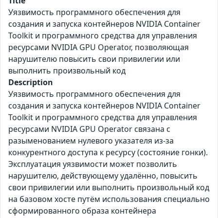
Title
Уязвимость программного обеспечения для
создания и запуска контейнеров NVIDIA Container
Toolkit и программного средства для управления
ресурсами NVIDIA GPU Operator, позволяющая
нарушителю повысить свои привилегии или
выполнить произвольный код
Description
Уязвимость программного обеспечения для
создания и запуска контейнеров NVIDIA Container
Toolkit и программного средства для управления
ресурсами NVIDIA GPU Operator связана с
разыменованием нулевого указателя из-за
конкурентного доступа к ресурсу (состояние гонки).
Эксплуатация уязвимости может позволить
нарушителю, действующему удалённо, повысить
свои привилегии или выполнить произвольный код
на базовом хосте путём использования специально
сформированного образа контейнера