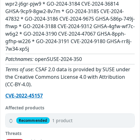
wpr2-j6gr-pjw9 * GO-2024-3184 CVE-2024-36814
GHSA-9cp9-8gw2-8v7m * GO-2024-3185 CVE-2024-
47832 * GO-2024-3186 CVE-2024-9675 GHSA-586p-749j-
fhwp * GO-2024-3188 CVE-2024-9312 GHSA-4gfw-wf7c-
w6g2 * GO-2024-3190 CVE-2024-47067 GHSA-8pph-
gfhp-w226 * GO-2024-3191 CVE-2024-9180 GHSA-rr8j-
7w34-xp5j
Patchnames:
openSUSE-2024-350
Terms of use:
CSAF 2.0 data is provided by SUSE under
the Creative Commons License 4.0 with Attribution
(CC-BY-4.0).
CVE-2022-45157
Affected products
1 product
Recommended
Threats