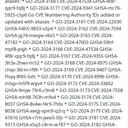
aliases: * GO-2024-3166 CVE-2024-47534 GHSA-4f8r-
qqr9-fq8j * GO-2024-3171 CVE-2024-9341 GHSA-mc76-
5925-c5p6 Go CVE Numbering Authority IDs added or
updated with aliases: * GO-2024-3161 CVE-2024-22030
GHSA-h4h5-9833-v2p4 * GO-2024-3162 CVE-2024-7594
GHSA-jg74-mwgw-v6x3 * GO-2024-3163 CVE-2024-
47182 * GO-2024-3164 CVE-2024-47003 GHSA-59hf-
mpf8-pqjh * GO-2024-3166 CVE-2024-47534 GHSA-
4f8r-qqr9-fq8j * GO-2024-3167 CVE-2024-9355 GHSA-
3h3x-2hwv-hr52 * GO-2024-3168 CVE-2024-8975 GHSA-
chqx-36rm-rf8h * GO-2024-3169 CVE-2024-9407 GHSA-
fhqq-8f65-5xfc * GO-2024-3170 CVE-2024-8996 GHSA-
m5gv-m5f9-wgv4 * GO-2024-3172 CVE-2024-33662
GHSA-9mjw-79r6-c9m8 * GO-2024-3173 CVE-2024-7558
GHSA-mh98-763h-m9v4 * GO-2024-3174 CVE-2024-
8037 GHSA-8v4w-f4r9-7h6x * GO-2024-3175 CVE-2024-
8038 GHSA-xwgj-vpm9-q2rq * GO-2024-3179 CVE-2024-
47616 GHSA-r7rh-jww5-5fjr * GO-2024-3181 CVE-2024-
9313 GHSA-x5q3-c8rm-w787 * GO-2024-3182 GHSA-