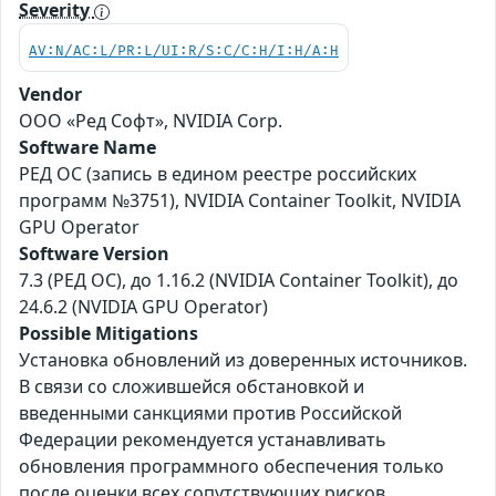
Severity
AV:N/AC:L/PR:L/UI:R/S:C/C:H/I:H/A:H
Vendor
ООО «Ред Софт», NVIDIA Corp.
Software Name
РЕД ОС (запись в едином реестре российских
программ №3751), NVIDIA Container Toolkit, NVIDIA
GPU Operator
Software Version
7.3 (РЕД ОС), до 1.16.2 (NVIDIA Container Toolkit), до
24.6.2 (NVIDIA GPU Operator)
Possible Mitigations
Установка обновлений из доверенных источников.
В связи со сложившейся обстановкой и
введенными санкциями против Российской
Федерации рекомендуется устанавливать
обновления программного обеспечения только
после оценки всех сопутствующих рисков.