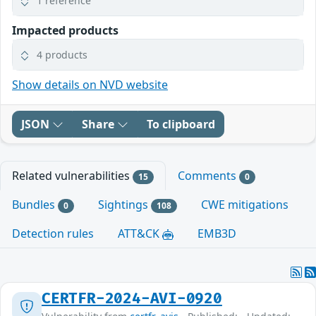
1 reference
Impacted products
4 products
Show details on NVD website
JSON
Share
To clipboard
Related vulnerabilities
Comments
15
0
Bundles
Sightings
CWE mitigations
0
108
Detection rules
ATT&CK
EMB3D
CERTFR-2024-AVI-0920