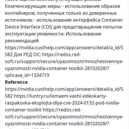
Компенсирующие меры: - использование образов
контейнеров, полученных только из доверенных
источников; - использование интерфейса Container
Device Interface (CDI) для предотвращения попыток
эксплуатации уязвимости. Использование
рекомендаций:
https://nvidia.custhelp.com/app/answers/detail/a_id/5
582 Для РЕД ОС: https://redos.red-
soft.ru/support/secure/uyazvimosti/mnozhestvennye-
uyazvimosti-nvidia-container-toolkit-28102028/?
sphrase_id=1334719
Reference
https://nvidia.custhelp.com/app/answers/detail/a_id/5
582 https://luntry.ru/lomaem-vashi-videokarty-
raspakovka-eksplojta-dlya-cve-2024-0132-pod-nvidia-
container-toolkit https://redos.red-
soft.ru/support/secure/uyazvimosti/mnozhestvennye-
uyazvimosti-nvidia-container-toolkit-28102028/?