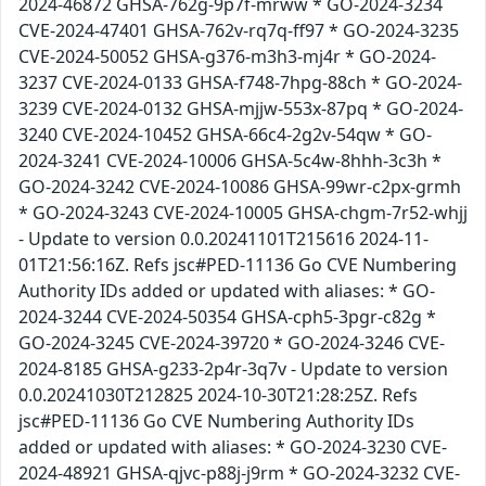
2024-46872 GHSA-762g-9p7f-mrww * GO-2024-3234
CVE-2024-47401 GHSA-762v-rq7q-ff97 * GO-2024-3235
CVE-2024-50052 GHSA-g376-m3h3-mj4r * GO-2024-
3237 CVE-2024-0133 GHSA-f748-7hpg-88ch * GO-2024-
3239 CVE-2024-0132 GHSA-mjjw-553x-87pq * GO-2024-
3240 CVE-2024-10452 GHSA-66c4-2g2v-54qw * GO-
2024-3241 CVE-2024-10006 GHSA-5c4w-8hhh-3c3h *
GO-2024-3242 CVE-2024-10086 GHSA-99wr-c2px-grmh
* GO-2024-3243 CVE-2024-10005 GHSA-chgm-7r52-whjj
- Update to version 0.0.20241101T215616 2024-11-
01T21:56:16Z. Refs jsc#PED-11136 Go CVE Numbering
Authority IDs added or updated with aliases: * GO-
2024-3244 CVE-2024-50354 GHSA-cph5-3pgr-c82g *
GO-2024-3245 CVE-2024-39720 * GO-2024-3246 CVE-
2024-8185 GHSA-g233-2p4r-3q7v - Update to version
0.0.20241030T212825 2024-10-30T21:28:25Z. Refs
jsc#PED-11136 Go CVE Numbering Authority IDs
added or updated with aliases: * GO-2024-3230 CVE-
2024-48921 GHSA-qjvc-p88j-j9rm * GO-2024-3232 CVE-