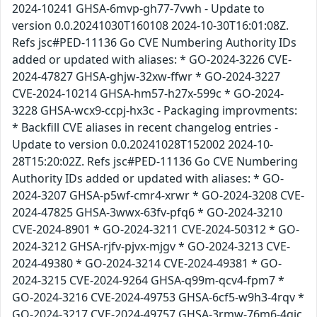
2024-10241 GHSA-6mvp-gh77-7vwh - Update to
version 0.0.20241030T160108 2024-10-30T16:01:08Z.
Refs jsc#PED-11136 Go CVE Numbering Authority IDs
added or updated with aliases: * GO-2024-3226 CVE-
2024-47827 GHSA-ghjw-32xw-ffwr * GO-2024-3227
CVE-2024-10214 GHSA-hm57-h27x-599c * GO-2024-
3228 GHSA-wcx9-ccpj-hx3c - Packaging improvments:
* Backfill CVE aliases in recent changelog entries -
Update to version 0.0.20241028T152002 2024-10-
28T15:20:02Z. Refs jsc#PED-11136 Go CVE Numbering
Authority IDs added or updated with aliases: * GO-
2024-3207 GHSA-p5wf-cmr4-xrwr * GO-2024-3208 CVE-
2024-47825 GHSA-3wwx-63fv-pfq6 * GO-2024-3210
CVE-2024-8901 * GO-2024-3211 CVE-2024-50312 * GO-
2024-3212 GHSA-rjfv-pjvx-mjgv * GO-2024-3213 CVE-
2024-49380 * GO-2024-3214 CVE-2024-49381 * GO-
2024-3215 CVE-2024-9264 GHSA-q99m-qcv4-fpm7 *
GO-2024-3216 CVE-2024-49753 GHSA-6cf5-w9h3-4rqv *
GO-2024-3217 CVE-2024-49757 GHSA-3rmw-76m6-4gjc