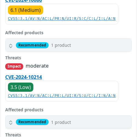
CVE-2024-10086
6.1 (Medium)
CVSS:3.1/AV:N/AC:L/PR:N/UI:R/S:C/C:L/I:L/A:N
Affected products
1 product
Recommended
Threats
moderate
Impact
CVE-2024-10214
3.5 (Low)
CVSS:3.1/AV:N/AC:L/PR:L/UI:R/S:U/C:L/I:N/A:N
Affected products
1 product
Recommended
Threats