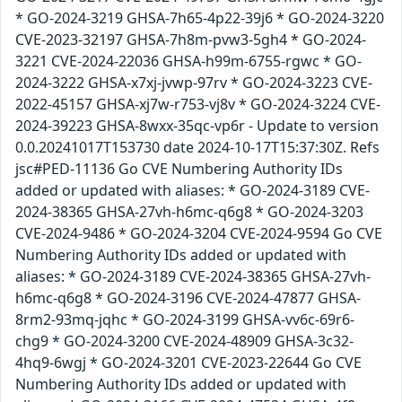
* GO-2024-3219 GHSA-7h65-4p22-39j6 * GO-2024-3220
CVE-2023-32197 GHSA-7h8m-pvw3-5gh4 * GO-2024-
3221 CVE-2024-22036 GHSA-h99m-6755-rgwc * GO-
2024-3222 GHSA-x7xj-jvwp-97rv * GO-2024-3223 CVE-
2022-45157 GHSA-xj7w-r753-vj8v * GO-2024-3224 CVE-
2024-39223 GHSA-8wxx-35qc-vp6r - Update to version
0.0.20241017T153730 date 2024-10-17T15:37:30Z. Refs
jsc#PED-11136 Go CVE Numbering Authority IDs
added or updated with aliases: * GO-2024-3189 CVE-
2024-38365 GHSA-27vh-h6mc-q6g8 * GO-2024-3203
CVE-2024-9486 * GO-2024-3204 CVE-2024-9594 Go CVE
Numbering Authority IDs added or updated with
aliases: * GO-2024-3189 CVE-2024-38365 GHSA-27vh-
h6mc-q6g8 * GO-2024-3196 CVE-2024-47877 GHSA-
8rm2-93mq-jqhc * GO-2024-3199 GHSA-vv6c-69r6-
chg9 * GO-2024-3200 CVE-2024-48909 GHSA-3c32-
4hq9-6wgj * GO-2024-3201 CVE-2023-22644 Go CVE
Numbering Authority IDs added or updated with