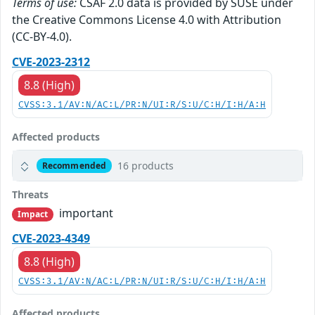
Terms of use:
CSAF 2.0 data is provided by SUSE under
the Creative Commons License 4.0 with Attribution
(CC-BY-4.0).
CVE-2023-2312
8.8 (High)
CVSS:3.1/AV:N/AC:L/PR:N/UI:R/S:U/C:H/I:H/A:H
Affected products
16 products
Recommended
Threats
important
Impact
CVE-2023-4349
8.8 (High)
CVSS:3.1/AV:N/AC:L/PR:N/UI:R/S:U/C:H/I:H/A:H
Affected products