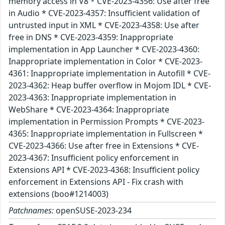
memory access in V8 * CVE-2023-4356: Use after free
in Audio * CVE-2023-4357: Insufficient validation of
untrusted input in XML * CVE-2023-4358: Use after
free in DNS * CVE-2023-4359: Inappropriate
implementation in App Launcher * CVE-2023-4360:
Inappropriate implementation in Color * CVE-2023-
4361: Inappropriate implementation in Autofill * CVE-
2023-4362: Heap buffer overflow in Mojom IDL * CVE-
2023-4363: Inappropriate implementation in
WebShare * CVE-2023-4364: Inappropriate
implementation in Permission Prompts * CVE-2023-
4365: Inappropriate implementation in Fullscreen *
CVE-2023-4366: Use after free in Extensions * CVE-
2023-4367: Insufficient policy enforcement in
Extensions API * CVE-2023-4368: Insufficient policy
enforcement in Extensions API - Fix crash with
extensions (boo#1214003)
Patchnames:
openSUSE-2023-234