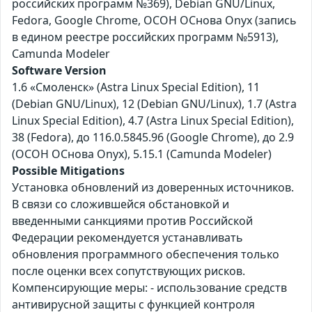
российских программ №369), Debian GNU/Linux,
Fedora, Google Chrome, ОСОН ОСнова Оnyx (запись
в едином реестре российских программ №5913),
Camunda Modeler
Software Version
1.6 «Смоленск» (Astra Linux Special Edition), 11
(Debian GNU/Linux), 12 (Debian GNU/Linux), 1.7 (Astra
Linux Special Edition), 4.7 (Astra Linux Special Edition),
38 (Fedora), до 116.0.5845.96 (Google Chrome), до 2.9
(ОСОН ОСнова Оnyx), 5.15.1 (Camunda Modeler)
Possible Mitigations
Установка обновлений из доверенных источников.
В связи со сложившейся обстановкой и
введенными санкциями против Российской
Федерации рекомендуется устанавливать
обновления программного обеспечения только
после оценки всех сопутствующих рисков.
Компенсирующие меры: - использование средств
антивирусной защиты с функцией контроля