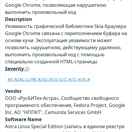
Google Chrome, позволяющая нарушителю
выполнить произвольный код
Description
Уязвимость графической библиотеки Skia браузера
Google Chrome связана с переполнением буфера на
основе кучи. Эксплуатация уязвимости может
позволить нарушителю, действующему удаленно,
выполнить произвольный код с помощью
специально созданной HTML-страницы
Severity
AV:N/AC:L/PR:N/UI:R/S:U/C:H/I:H/A:H
Vendor
ООО «РусБИТех-Астра», Сообщество свободного
программного обеспечения, Fedora Project, Google
Inc, АО "НППКТ", Camunda Services GmbH
Software Name
Astra Linux Special Edition (запись в едином реестре