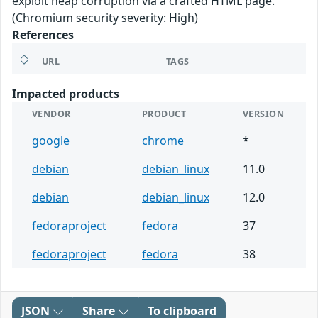
exploit heap corruption via a crafted HTML page.
(Chromium security severity: High)
References
URL
TAGS
Impacted products
VENDOR
PRODUCT
VERSION
google
chrome
*
debian
debian_linux
11.0
debian
debian_linux
12.0
fedoraproject
fedora
37
fedoraproject
fedora
38
JSON
Share
To clipboard