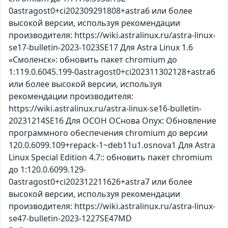
0astragost0+ci202309291808+astra6 или более
высокой версии, используя рекомендации
производителя: https://wiki.astralinux.ru/astra-linux-
se17-bulletin-2023-1023SE17 Для Astra Linux 1.6
«Смоленск»: обновить пакет chromium до
1:119.0.6045.199-0astragost0+ci202311302128+astra6
или более высокой версии, используя
рекомендации производителя:
https://wiki.astralinux.ru/astra-linux-se16-bulletin-
20231214SE16 Для ОСОН ОСнова Оnyx: Обновление
программного обеспечения chromium до версии
120.0.6099.109+repack-1~deb11u1.osnova1 Для Astra
Linux Special Edition 4.7:: обновить пакет chromium
до 1:120.0.6099.129-
0astragost0+ci202312211626+astra7 или более
высокой версии, используя рекомендации
производителя: https://wiki.astralinux.ru/astra-linux-
se47-bulletin-2023-1227SE47MD