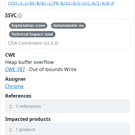
CVSS:3.1/AV:N/AC:L/PR:N/UI:R/S:U/C:H/I:H/A:H
SSVC
Exploitation: none
Automatable: no
Technical Impact: total
CISA Coordinator (v2.0.3)
CWE
Heap buffer overflow
CWE-787
- Out-of-bounds Write
Assigner
Chrome
References
7 references
Impacted products
1 product