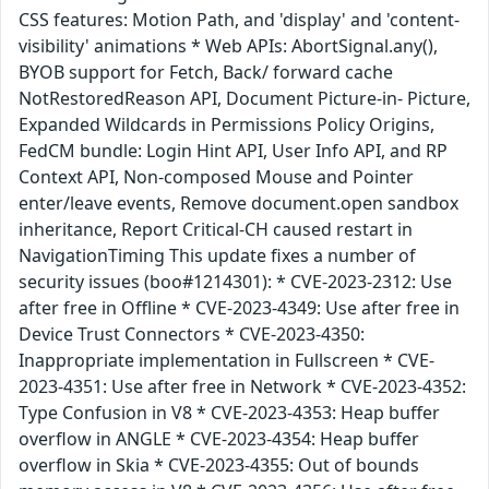
CSS features: Motion Path, and 'display' and 'content-
visibility' animations * Web APIs: AbortSignal.any(),
BYOB support for Fetch, Back/ forward cache
NotRestoredReason API, Document Picture-in- Picture,
Expanded Wildcards in Permissions Policy Origins,
FedCM bundle: Login Hint API, User Info API, and RP
Context API, Non-composed Mouse and Pointer
enter/leave events, Remove document.open sandbox
inheritance, Report Critical-CH caused restart in
NavigationTiming This update fixes a number of
security issues (boo#1214301): * CVE-2023-2312: Use
after free in Offline * CVE-2023-4349: Use after free in
Device Trust Connectors * CVE-2023-4350:
Inappropriate implementation in Fullscreen * CVE-
2023-4351: Use after free in Network * CVE-2023-4352:
Type Confusion in V8 * CVE-2023-4353: Heap buffer
overflow in ANGLE * CVE-2023-4354: Heap buffer
overflow in Skia * CVE-2023-4355: Out of bounds