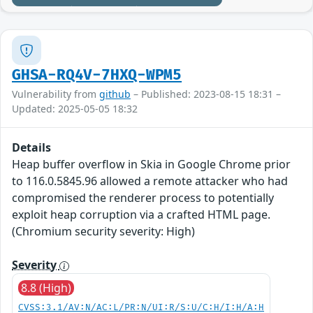
GHSA-RQ4V-7HXQ-WPM5
Vulnerability from
github
– Published: 2023-08-15 18:31 –
Updated: 2025-05-05 18:32
Details
Heap buffer overflow in Skia in Google Chrome prior
to 116.0.5845.96 allowed a remote attacker who had
compromised the renderer process to potentially
exploit heap corruption via a crafted HTML page.
(Chromium security severity: High)
Severity
8.8 (High)
CVSS:3.1/AV:N/AC:L/PR:N/UI:R/S:U/C:H/I:H/A:H