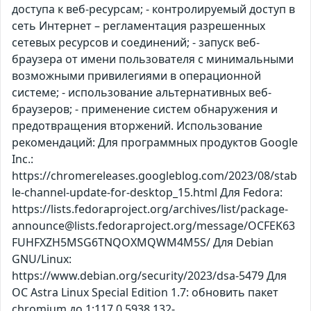
доступа к веб-ресурсам; - контролируемый доступ в
сеть Интернет – регламентация разрешенных
сетевых ресурсов и соединений; - запуск веб-
браузера от имени пользователя с минимальными
возможными привилегиями в операционной
системе; - использование альтернативных веб-
браузеров; - применение систем обнаружения и
предотвращения вторжений. Использование
рекомендаций: Для программных продуктов Google
Inc.:
https://chromereleases.googleblog.com/2023/08/stab
le-channel-update-for-desktop_15.html Для Fedora:
https://lists.fedoraproject.org/archives/list/package-
announce@lists.fedoraproject.org/message/OCFEK63
FUHFXZH5MSG6TNQOXMQWM4M5S/ Для Debian
GNU/Linux:
https://www.debian.org/security/2023/dsa-5479 Для
ОС Astra Linux Special Edition 1.7: обновить пакет
chromium до 1:117.0.5938.132-