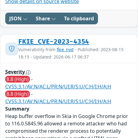
Show details on source website
JSON
Share
To clipboard
FKIE_CVE-2023-4354
Vulnerability from
fkie_nvd
- Published: 2023-08-15
18:15 - Updated: 2026-06-17 06:37
Severity
8.8 (High)
-
CVSS:3.1/AV:N/AC:L/PR:N/UI:R/S:U/C:H/I:H/A:H
8.8 (High)
-
CVSS:3.1/AV:N/AC:L/PR:N/UI:R/S:U/C:H/I:H/A:H
Summary
Heap buffer overflow in Skia in Google Chrome prior
to 116.0.5845.96 allowed a remote attacker who had
compromised the renderer process to potentially