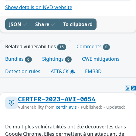
Show details on NVD website
JSON
Share
To clipboard
Related vulnerabilities
Comments
15
0
Bundles
Sightings
CWE mitigations
0
0
Detection rules
ATT&CK
EMB3D
CERTFR-2023-AVI-0654
Vulnerability from
certfr_avis
- Published: - Updated:
De multiples vulnérabilités ont été découvertes dans
Google Chrome. Elles permettent à un attaquant de