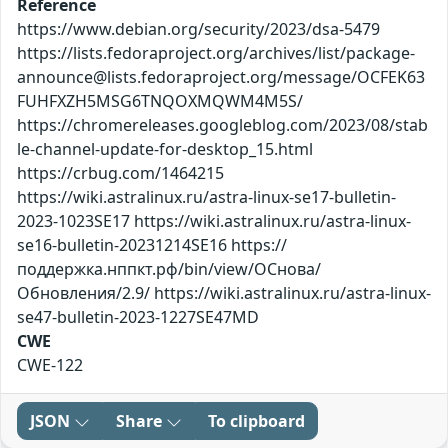
Reference
https://www.debian.org/security/2023/dsa-5479
https://lists.fedoraproject.org/archives/list/package-
announce@lists.fedoraproject.org/message/OCFEK63
FUHFXZH5MSG6TNQOXMQWM4M5S/
https://chromereleases.googleblog.com/2023/08/stab
le-channel-update-for-desktop_15.html
https://crbug.com/1464215
https://wiki.astralinux.ru/astra-linux-se17-bulletin-
2023-1023SE17 https://wiki.astralinux.ru/astra-linux-
se16-bulletin-20231214SE16 https://
поддержка.нппкт.рф/bin/view/ОСнова/
Обновления/2.9/ https://wiki.astralinux.ru/astra-linux-
se47-bulletin-2023-1227SE47MD
CWE
CWE-122
JSON
Share
To clipboard