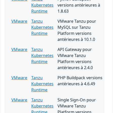
Kubernetes
versions antérieures à
Runtime
1.8.63
VMware
Tanzu
VMware Tanzu pour
Kubernetes
MySQL sur Tanzu
Runtime
Platform versions
antérieures à 10.1.0
VMware
Tanzu
API Gateway pour
Kubernetes
VMware Tanzu
Runtime
Platform versions
antérieures à 2.4.0
VMware
Tanzu
PHP Buildpack versions
Kubernetes
antérieures à 4.6.49
Runtime
VMware
Tanzu
Single Sign-On pour
Kubernetes
VMware Tanzu
Runtime
Platform versions