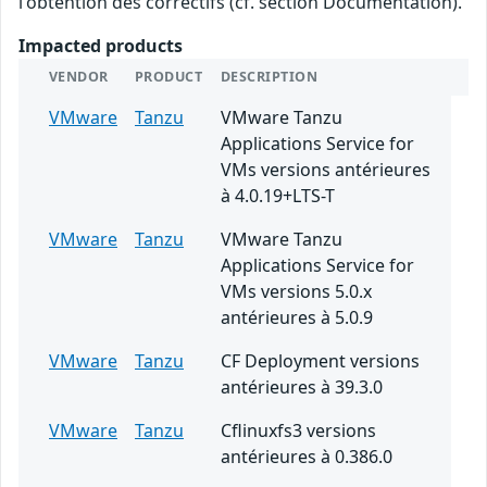
l'obtention des correctifs (cf. section Documentation).
Impacted products
VENDOR
PRODUCT
DESCRIPTION
VMware
Tanzu
VMware Tanzu
Applications Service for
VMs versions antérieures
à 4.0.19+LTS-T
VMware
Tanzu
VMware Tanzu
Applications Service for
VMs versions 5.0.x
antérieures à 5.0.9
VMware
Tanzu
CF Deployment versions
antérieures à 39.3.0
VMware
Tanzu
Cflinuxfs3 versions
antérieures à 0.386.0