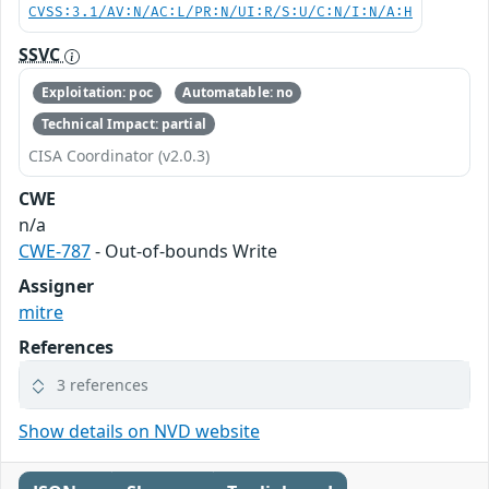
CVSS:3.1/AV:N/AC:L/PR:N/UI:R/S:U/C:N/I:N/A:H
SSVC
Exploitation: poc
Automatable: no
Technical Impact: partial
CISA Coordinator (v2.0.3)
CWE
n/a
CWE-787
- Out-of-bounds Write
Assigner
mitre
References
3 references
Show details on NVD website