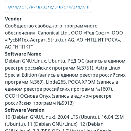
AV:N/AC:L/PR:N/UI:R/S:U/C:N/I:N/A:H
Vendor
Сообщество свободного программного
обеспечения, Canonical Ltd., ООО «Ред Софт», ООО
«РусБИТех-Астра», Struktur AG, АО «НТЦ ИТ РОСА»,
АО "НППКТ"
Software Name
Debian GNU/Linux, Ubuntu, РЕД ОС (запись в едином
реестре российских программ №3751), Astra Linux
Special Edition (запись в едином реестре российских
программ №369), Libde265, РОСА ХРОМ (запись в
едином реестре российских программ №1607),
ОСОН ОСнова Оnyx (запись в едином реестре
российских программ №5913)
Software Version
10 (Debian GNU/Linux), 20.04 LTS (Ubuntu), 16.04 ESM
(Ubuntu), 11 (Debian GNU/Linux), 12 (Debian