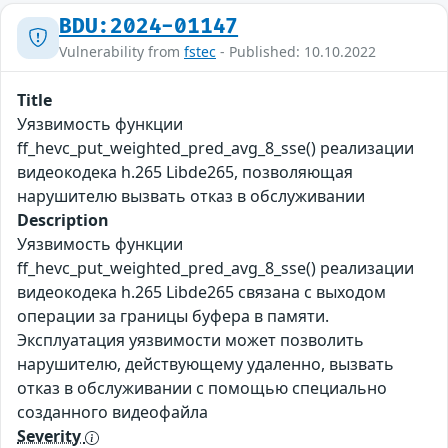
BDU:2024-01147
Vulnerability from
fstec
- Published: 10.10.2022
Title
Уязвимость функции
ff_hevc_put_weighted_pred_avg_8_sse() реализации
видеокодека h.265 Libde265, позволяющая
нарушителю вызвать отказ в обслуживании
Description
Уязвимость функции
ff_hevc_put_weighted_pred_avg_8_sse() реализации
видеокодека h.265 Libde265 связана с выходом
операции за границы буфера в памяти.
Эксплуатация уязвимости может позволить
нарушителю, действующему удаленно, вызвать
отказ в обслуживании с помощью специально
созданного видеофайла
Severity