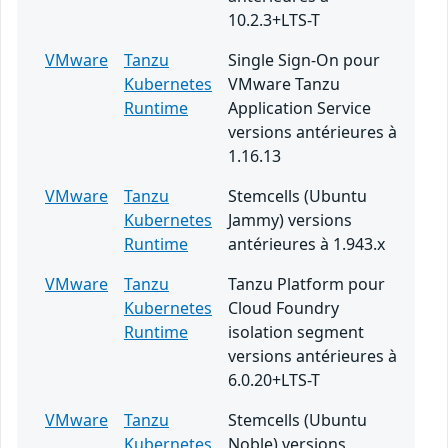
10.2.3+LTS-T
VMware
Tanzu
Single Sign-On pour
Kubernetes
VMware Tanzu
Runtime
Application Service
versions antérieures à
1.16.13
VMware
Tanzu
Stemcells (Ubuntu
Kubernetes
Jammy) versions
Runtime
antérieures à 1.943.x
VMware
Tanzu
Tanzu Platform pour
Kubernetes
Cloud Foundry
Runtime
isolation segment
versions antérieures à
6.0.20+LTS-T
VMware
Tanzu
Stemcells (Ubuntu
Kubernetes
Noble) versions