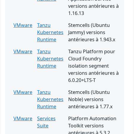
versions antérieures à
1.16.13
VMware
Tanzu
Stemcells (Ubuntu
Kubernetes
Jammy) versions
Runtime
antérieures à 1.943.x
VMware
Tanzu
Tanzu Platform pour
Kubernetes
Cloud Foundry
Runtime
isolation segment
versions antérieures à
6.0.20+LTS-T
VMware
Tanzu
Stemcells (Ubuntu
Kubernetes
Noble) versions
Runtime
antérieures à 1.77.x
VMware
Services
Platform Automation
Suite
Toolkit versions
antérieures à 5.3.2