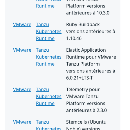
Runtime
Platform versions
antérieures à 10.3.0
VMware
Tanzu
Ruby Buildpack
Kubernetes
versions antérieures à
Runtime
1.10.46
VMware
Tanzu
Elastic Application
Kubernetes
Runtime pour VMware
Runtime
Tanzu Platform
versions antérieures à
6.0.21+LTS-T
VMware
Tanzu
Telemetry pour
Kubernetes
VMware Tanzu
Runtime
Platform versions
antérieures à 2.3.0
VMware
Tanzu
Stemcells (Ubuntu
Kubernetes
Noble) versions