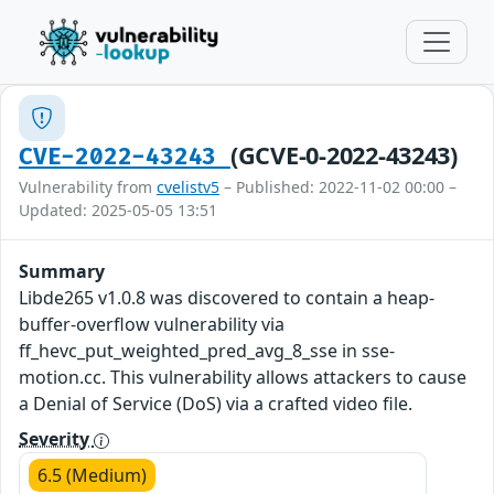
(GCVE-0-2022-43243)
CVE-2022-43243
Vulnerability from
cvelistv5
– Published: 2022-11-02 00:00 –
Updated: 2025-05-05 13:51
Summary
Libde265 v1.0.8 was discovered to contain a heap-
buffer-overflow vulnerability via
ff_hevc_put_weighted_pred_avg_8_sse in sse-
motion.cc. This vulnerability allows attackers to cause
a Denial of Service (DoS) via a crafted video file.
Severity
6.5 (Medium)