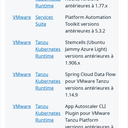
Runtime
antérieures à 1.77.x
VMware
Services
Platform Automation
Suite
Toolkit versions
antérieures à 5.3.2
VMware
Tanzu
Stemcells (Ubuntu
Kubernetes
Jammy Azure Light)
Runtime
versions antérieures à
1.906.x
VMware
Tanzu
Spring Cloud Data Flow
Kubernetes
pour VMware Tanzu
Runtime
versions antérieures à
1.14.9
VMware
Tanzu
App Autoscaler CLI
Kubernetes
Plugin pour VMware
Runtime
Tanzu Platform
versions antérieures à