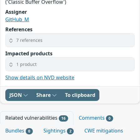
('Classic Buffer Overflow')
Assigner
GitHub_M
References
7 references
Impacted products
1 product
Show details on NVD website
JSON
Share
To clipboard
Related vulnerabilities
Comments
16
0
Bundles
Sightings
CWE mitigations
0
2