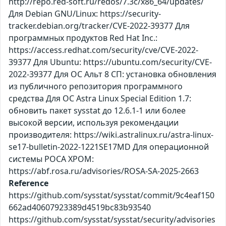
http://repo.red-soft.ru/redos/7.3c/x86_64/updates/
Для Debian GNU/Linux: https://security-
tracker.debian.org/tracker/CVE-2022-39377 Для
программных продуктов Red Hat Inc.:
https://access.redhat.com/security/cve/CVE-2022-
39377 Для Ubuntu: https://ubuntu.com/security/CVE-
2022-39377 Для ОС Альт 8 СП: установка обновления
из публичного репозитория программного
средства Для ОС Astra Linux Special Edition 1.7:
обновить пакет sysstat до 12.6.1-1 или более
высокой версии, используя рекомендации
производителя: https://wiki.astralinux.ru/astra-linux-
se17-bulletin-2022-1221SE17MD Для операционной
системы РОСА ХРОМ:
https://abf.rosa.ru/advisories/ROSA-SA-2025-2663
Reference
https://github.com/sysstat/sysstat/commit/9c4eaf150
662ad40607923389d4519bc83b93540
https://github.com/sysstat/sysstat/security/advisories