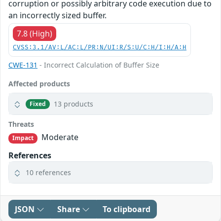
corruption or possibly arbitrary code execution due to
an incorrectly sized buffer.
7.8 (High)
CVSS:3.1/AV:L/AC:L/PR:N/UI:R/S:U/C:H/I:H/A:H
CWE-131
- Incorrect Calculation of Buffer Size
Affected products
13 products
Fixed
Threats
Moderate
Impact
References
10 references
JSON
Share
To clipboard