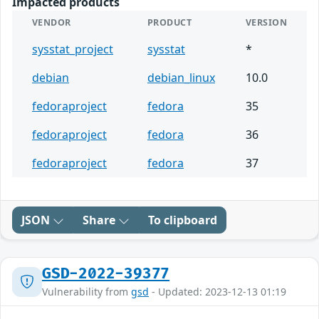
Impacted products
VENDOR
PRODUCT
VERSION
sysstat_project
sysstat
*
debian
debian_linux
10.0
fedoraproject
fedora
35
fedoraproject
fedora
36
fedoraproject
fedora
37
JSON
Share
To clipboard
GSD-2022-39377
Vulnerability from
gsd
- Updated: 2023-12-13 01:19