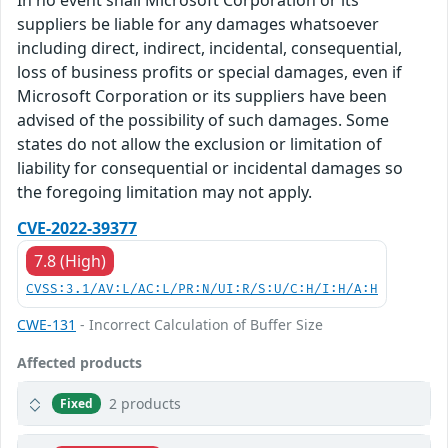
In no event shall Microsoft Corporation or its
suppliers be liable for any damages whatsoever
including direct, indirect, incidental, consequential,
loss of business profits or special damages, even if
Microsoft Corporation or its suppliers have been
advised of the possibility of such damages. Some
states do not allow the exclusion or limitation of
liability for consequential or incidental damages so
the foregoing limitation may not apply.
CVE-2022-39377
7.8 (High)
CVSS:3.1/AV:L/AC:L/PR:N/UI:R/S:U/C:H/I:H/A:H
CWE-131
- Incorrect Calculation of Buffer Size
Affected products
2 products
Fixed