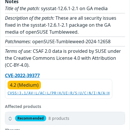
Notes
Title of the patch:
sysstat-12.6.1-2.1 on GA media
Description of the patch:
These are all security issues
fixed in the sysstat-12.6.1-2.1 package on the GA
media of openSUSE Tumbleweed.
Patchnames:
openSUSE-Tumbleweed-2024-12658
Terms of use:
CSAF 2.0 data is provided by SUSE under
the Creative Commons License 4.0 with Attribution
(CC-BY-4.0).
CVE-2022-39377
4.2 (Medium)
CVSS:3.1/AV:L/AC:L/PR:H/UI:R/S:U/C:N/I:N/A:H
Affected products
8 products
Recommended