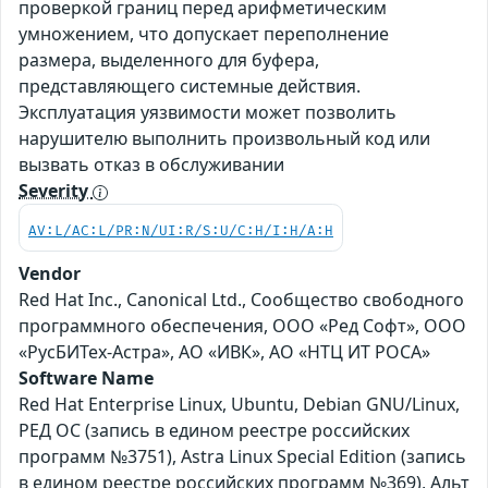
проверкой границ перед арифметическим
умножением, что допускает переполнение
размера, выделенного для буфера,
представляющего системные действия.
Эксплуатация уязвимости может позволить
нарушителю выполнить произвольный код или
вызвать отказ в обслуживании
Severity
AV:L/AC:L/PR:N/UI:R/S:U/C:H/I:H/A:H
Vendor
Red Hat Inc., Canonical Ltd., Сообщество свободного
программного обеспечения, ООО «Ред Софт», ООО
«РусБИТех-Астра», АО «ИВК», АО «НТЦ ИТ РОСА»
Software Name
Red Hat Enterprise Linux, Ubuntu, Debian GNU/Linux,
РЕД ОС (запись в едином реестре российских
программ №3751), Astra Linux Special Edition (запись
в едином реестре российских программ №369), Альт