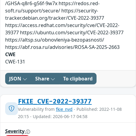
/GHSA-q8r6-g56f-9w7x https://redos.red-
soft.ru/support/secure/ https://security-
tracker.debian.org/tracker/CVE-2022-39377
https://access.redhat.com/security/cve/CVE-2022-
39377 https://ubuntu.com/security/CVE-2022-39377
https://altsp.su/obnovleniya-bezopasnosti/
https://abf.rosa.ru/advisories/ROSA-SA-2025-2663
CWE
CWE-131
JSON
Share
To clipboard
FKIE_CVE-2022-39377
Vulnerability from
fkie_nvd
- Published: 2022-11-08
20:15 - Updated: 2026-06-17 04:58
Severity