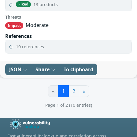
13 products
Fixed
Threats
Moderate
Impact
References
10 references
JSON
Share
To clipboard
«
1
2
»
Page 1 of 2 (16 entries)
Fast vulnerability lookup and correlation across