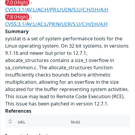
7.0 (High)
-
CVSS:3.1/AV:L/AC:H/PR:L/UI:N/S:U/C:H/I:H/A:H
7.8 (High)
-
CVSS:3.1/AV:L/AC:L/PR:N/UI:R/S:U/C:H/I:H/A:H
Summary
sysstat is a set of system performance tools for the
Linux operating system. On 32 bit systems, in versions
9.1.16 and newer but prior to 12.7.1,
allocate_structures contains a size_t overflow in
sa_common.c. The allocate_structures function
insufficiently checks bounds before arithmetic
multiplication, allowing for an overflow in the size
allocated for the buffer representing system activities.
This issue may lead to Remote Code Execution (RCE).
This issue has been patched in version 12.7.1.
References
URL
TAGS