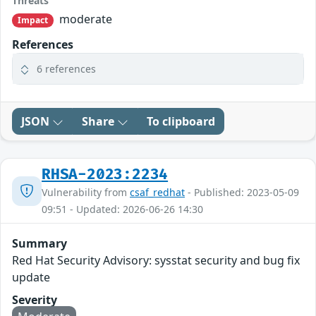
Threats
moderate
Impact
References
6 references
JSON
Share
To clipboard
RHSA-2023:2234
Vulnerability from
csaf_redhat
- Published: 2023-05-09
09:51 - Updated: 2026-06-26 14:30
Summary
Red Hat Security Advisory: sysstat security and bug fix
update
Severity