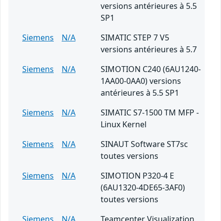
versions antérieures à 5.5
SP1
Siemens
N/A
SIMATIC STEP 7 V5
versions antérieures à 5.7
Siemens
N/A
SIMOTION C240 (6AU1240-
1AA00-0AA0) versions
antérieures à 5.5 SP1
Siemens
N/A
SIMATIC S7-1500 TM MFP -
Linux Kernel
Siemens
N/A
SINAUT Software ST7sc
toutes versions
Siemens
N/A
SIMOTION P320-4 E
(6AU1320-4DE65-3AF0)
toutes versions
Siemens
N/A
Teamcenter Visualization