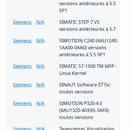
versions antérieures à 5.5
SP1
Siemens
N/A
SIMATIC STEP 7 V5
versions antérieures à 5.7
Siemens
N/A
SIMOTION C240 (6AU1240-
1AA00-0AA0) versions
antérieures à 5.5 SP1
Siemens
N/A
SIMATIC S7-1500 TM MFP -
Linux Kernel
Siemens
N/A
SINAUT Software ST7sc
toutes versions
Siemens
N/A
SIMOTION P320-4 E
(6AU1320-4DE65-3AF0)
toutes versions
Siemens
N/A
Teamcenter Visualization