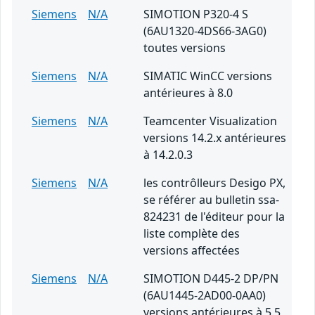
Siemens
N/A
SIMOTION P320-4 S
(6AU1320-4DS66-3AG0)
toutes versions
Siemens
N/A
SIMATIC WinCC versions
antérieures à 8.0
Siemens
N/A
Teamcenter Visualization
versions 14.2.x antérieures
à 14.2.0.3
Siemens
N/A
les contrôlleurs Desigo PX,
se référer au bulletin ssa-
824231 de l'éditeur pour la
liste complète des
versions affectées
Siemens
N/A
SIMOTION D445-2 DP/PN
(6AU1445-2AD00-0AA0)
versions antérieures à 5.5