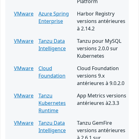
Platform
VMware
Azure Spring
Harbor Registry
Enterprise
versions antérieures
à 2.14.2
VMware
Tanzu Data
Tanzu pour MySQL
Intelligence
versions 2.0.0 sur
Kubernetes
VMware
Cloud
Cloud Foundation
Foundation
versions 9.x
antérieures à 9.0.2.0
VMware
Tanzu
App Metrics versions
Kubernetes
antérieures à2.3.3
Runtime
VMware
Tanzu Data
Tanzu GemFire
Intelligence
versions antérieures
à 2.6.1 sur