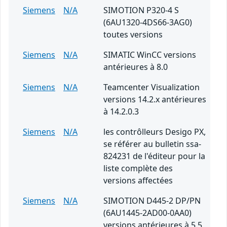
Siemens
N/A
SIMOTION P320-4 S
(6AU1320-4DS66-3AG0)
toutes versions
Siemens
N/A
SIMATIC WinCC versions
antérieures à 8.0
Siemens
N/A
Teamcenter Visualization
versions 14.2.x antérieures
à 14.2.0.3
Siemens
N/A
les contrôlleurs Desigo PX,
se référer au bulletin ssa-
824231 de l'éditeur pour la
liste complète des
versions affectées
Siemens
N/A
SIMOTION D445-2 DP/PN
(6AU1445-2AD00-0AA0)
versions antérieures à 5.5