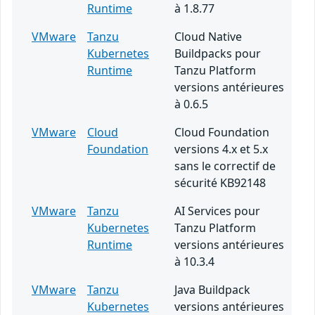
Runtime
à 1.8.77
VMware
Tanzu
Cloud Native
Kubernetes
Buildpacks pour
Runtime
Tanzu Platform
versions antérieures
à 0.6.5
VMware
Cloud
Cloud Foundation
Foundation
versions 4.x et 5.x
sans le correctif de
sécurité KB92148
VMware
Tanzu
AI Services pour
Kubernetes
Tanzu Platform
Runtime
versions antérieures
à 10.3.4
VMware
Tanzu
Java Buildpack
Kubernetes
versions antérieures