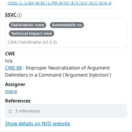
CVSS:3.1/AV:N/AC:L/PR:N/UI:R/S:U/C:H/I:H/A:H
SSVC
Exploitation: none
Automatable: no
Technical Impact: total
CISA Coordinator (v2.0.3)
CWE
n/a
CWE-88
- Improper Neutralization of Argument
Delimiters in a Command ('Argument Injection')
Assigner
mitre
References
3 references
Show details on NVD website