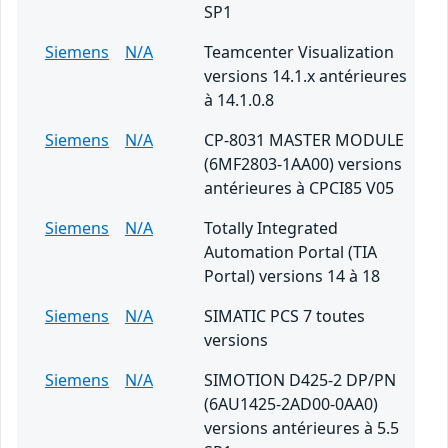
SP1
Siemens
N/A
Teamcenter Visualization
versions 14.1.x antérieures
à 14.1.0.8
Siemens
N/A
CP-8031 MASTER MODULE
(6MF2803-1AA00) versions
antérieures à CPCI85 V05
Siemens
N/A
Totally Integrated
Automation Portal (TIA
Portal) versions 14 à 18
Siemens
N/A
SIMATIC PCS 7 toutes
versions
Siemens
N/A
SIMOTION D425-2 DP/PN
(6AU1425-2AD00-0AA0)
versions antérieures à 5.5