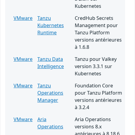
Kubernetes
VMware
Tanzu
CredHub Secrets
Kubernetes
Management pour
Runtime
Tanzu Platform
versions antérieures
à 1.6.8
VMware
Tanzu Data
Tanzu pour Valkey
Intelligence
version 3.3.1 sur
Kubernetes
VMware
Tanzu
Foundation Core
Operations
pour Tanzu Platform
Manager
versions antérieures
à 3.2.4
VMware
Aria
Aria Operations
Operations
versions 8.x
antérieures à 8.18.6