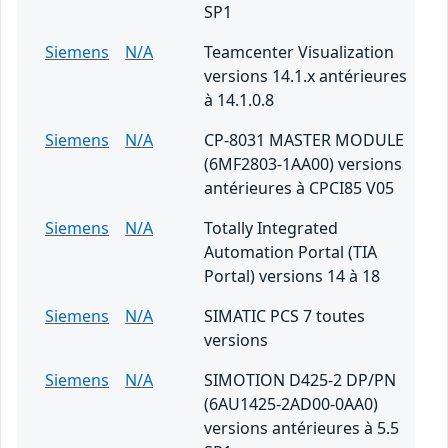
SP1
Siemens
N/A
Teamcenter Visualization
versions 14.1.x antérieures
à 14.1.0.8
Siemens
N/A
CP-8031 MASTER MODULE
(6MF2803-1AA00) versions
antérieures à CPCI85 V05
Siemens
N/A
Totally Integrated
Automation Portal (TIA
Portal) versions 14 à 18
Siemens
N/A
SIMATIC PCS 7 toutes
versions
Siemens
N/A
SIMOTION D425-2 DP/PN
(6AU1425-2AD00-0AA0)
versions antérieures à 5.5