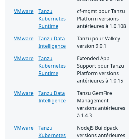
VMware
Tanzu
cf-mgmt pour Tanzu
Kubernetes
Platform versions
Runtime
antérieures à 1.0.108
VMware
Tanzu Data
Tanzu pour Valkey
Intelligence
version 9.0.1
VMware
Tanzu
Extended App
Kubernetes
Support pour Tanzu
Runtime
Platform versions
antérieures à 1.0.15
VMware
Tanzu Data
Tanzu GemFire
Intelligence
Management
versions antérieures
à 1.4.3
VMware
Tanzu
NodeJS Buildpack
Kubernetes
versions antérieures