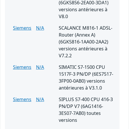
(6GK5856-2EA00-3DA1)
versions antérieures à
V8.0
Siemens
N/A
SCALANCE M816-1 ADSL-
Router (Annex A)
(6GK5816-1AA00-2AA2)
versions antérieures à
V7.2.2
Siemens
N/A
SIMATIC S7-1500 CPU
1517F-3 PN/DP (6ES7517-
3FP00-0AB0) versions
antérieures à V3.1.0
Siemens
N/A
SIPLUS S7-400 CPU 416-3
PN/DP V7 (6AG1416-
3ES07-7AB0) toutes
versions