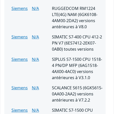
Siemens
N/A
RUGGEDCOM RM1224
LTE(4G) NAM (6GK6108-
4AM00-2DA2) versions
antérieures à V8.0
Siemens
N/A
SIMATIC S7-400 CPU 412-2
PN V7 (6ES7412-2EK07-
0AB0) toutes versions
Siemens
N/A
SIPLUS S7-1500 CPU 1518-
4 PN/DP MFP (6AG1518-
4AX00-4AC0) versions
antérieures à V3.1.0
Siemens
N/A
SCALANCE S615 (6GK5615-
0AA00-2AA2) versions
antérieures à V7.2.2
Siemens
N/A
SIMATIC S7-1500 CPU