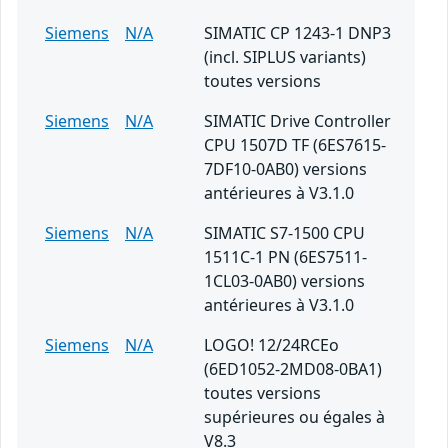
Siemens
N/A
SIMATIC CP 1243-1 DNP3
(incl. SIPLUS variants)
toutes versions
Siemens
N/A
SIMATIC Drive Controller
CPU 1507D TF (6ES7615-
7DF10-0AB0) versions
antérieures à V3.1.0
Siemens
N/A
SIMATIC S7-1500 CPU
1511C-1 PN (6ES7511-
1CL03-0AB0) versions
antérieures à V3.1.0
Siemens
N/A
LOGO! 12/24RCEo
(6ED1052-2MD08-0BA1)
toutes versions
supérieures ou égales à
V8.3