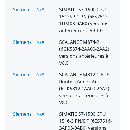
Siemens
N/A
SIMATIC S7-1500 CPU
1512SP-1 PN (6ES7512-
1DM03-0AB0) versions
antérieures à V3.1.0
Siemens
N/A
SCALANCE M874-2
(6GK5874-2AA00-2AA2)
versions antérieures à
V8.0
Siemens
N/A
SCALANCE M812-1 ADSL-
Router (Annex A)
(6GK5812-1AA00-2AA2)
versions antérieures à
V8.0
Siemens
N/A
SIMATIC S7-1500 CPU
1516-3 PN/DP (6ES7516-
3AP03-0AB0) versions