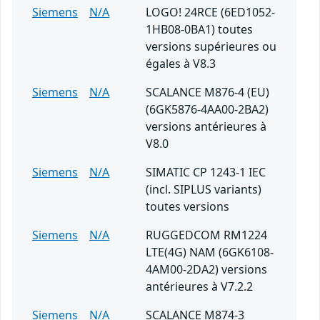
Siemens
N/A
LOGO! 24RCE (6ED1052-
1HB08-0BA1) toutes
versions supérieures ou
égales à V8.3
Siemens
N/A
SCALANCE M876-4 (EU)
(6GK5876-4AA00-2BA2)
versions antérieures à
V8.0
Siemens
N/A
SIMATIC CP 1243-1 IEC
(incl. SIPLUS variants)
toutes versions
Siemens
N/A
RUGGEDCOM RM1224
LTE(4G) NAM (6GK6108-
4AM00-2DA2) versions
antérieures à V7.2.2
Siemens
N/A
SCALANCE M874-3