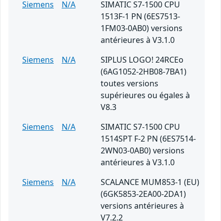
Siemens
N/A
SIMATIC S7-1500 CPU
1513F-1 PN (6ES7513-
1FM03-0AB0) versions
antérieures à V3.1.0
Siemens
N/A
SIPLUS LOGO! 24RCEo
(6AG1052-2HB08-7BA1)
toutes versions
supérieures ou égales à
V8.3
Siemens
N/A
SIMATIC S7-1500 CPU
1514SPT F-2 PN (6ES7514-
2WN03-0AB0) versions
antérieures à V3.1.0
Siemens
N/A
SCALANCE MUM853-1 (EU)
(6GK5853-2EA00-2DA1)
versions antérieures à
V7.2.2