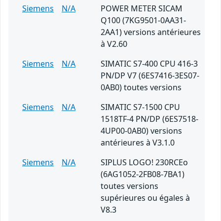
Siemens
N/A
POWER METER SICAM
Q100 (7KG9501-0AA31-
2AA1) versions antérieures
à V2.60
Siemens
N/A
SIMATIC S7-400 CPU 416-3
PN/DP V7 (6ES7416-3ES07-
0AB0) toutes versions
Siemens
N/A
SIMATIC S7-1500 CPU
1518TF-4 PN/DP (6ES7518-
4UP00-0AB0) versions
antérieures à V3.1.0
Siemens
N/A
SIPLUS LOGO! 230RCEo
(6AG1052-2FB08-7BA1)
toutes versions
supérieures ou égales à
V8.3