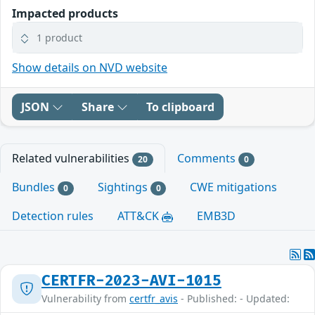
Impacted products
1 product
Show details on NVD website
JSON
Share
To clipboard
Related vulnerabilities
Comments
20
0
Bundles
Sightings
CWE mitigations
0
0
Detection rules
ATT&CK
EMB3D
CERTFR-2023-AVI-1015
Vulnerability from
certfr_avis
- Published: - Updated: