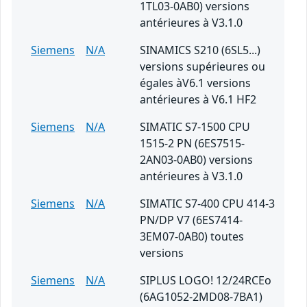
1TL03-0AB0) versions
antérieures à V3.1.0
Siemens
N/A
SINAMICS S210 (6SL5...)
versions supérieures ou
égales àV6.1 versions
antérieures à V6.1 HF2
Siemens
N/A
SIMATIC S7-1500 CPU
1515-2 PN (6ES7515-
2AN03-0AB0) versions
antérieures à V3.1.0
Siemens
N/A
SIMATIC S7-400 CPU 414-3
PN/DP V7 (6ES7414-
3EM07-0AB0) toutes
versions
Siemens
N/A
SIPLUS LOGO! 12/24RCEo
(6AG1052-2MD08-7BA1)