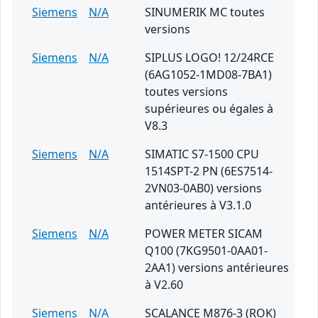
Siemens
N/A
SINUMERIK MC toutes
versions
Siemens
N/A
SIPLUS LOGO! 12/24RCE
(6AG1052-1MD08-7BA1)
toutes versions
supérieures ou égales à
V8.3
Siemens
N/A
SIMATIC S7-1500 CPU
1514SPT-2 PN (6ES7514-
2VN03-0AB0) versions
antérieures à V3.1.0
Siemens
N/A
POWER METER SICAM
Q100 (7KG9501-0AA01-
2AA1) versions antérieures
à V2.60
Siemens
N/A
SCALANCE M876-3 (ROK)