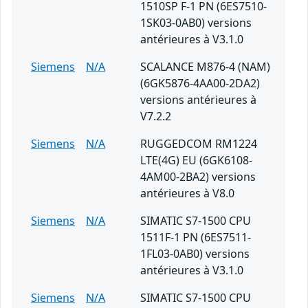
1510SP F-1 PN (6ES7510-
1SK03-0AB0) versions
antérieures à V3.1.0
Siemens
N/A
SCALANCE M876-4 (NAM)
(6GK5876-4AA00-2DA2)
versions antérieures à
V7.2.2
Siemens
N/A
RUGGEDCOM RM1224
LTE(4G) EU (6GK6108-
4AM00-2BA2) versions
antérieures à V8.0
Siemens
N/A
SIMATIC S7-1500 CPU
1511F-1 PN (6ES7511-
1FL03-0AB0) versions
antérieures à V3.1.0
Siemens
N/A
SIMATIC S7-1500 CPU