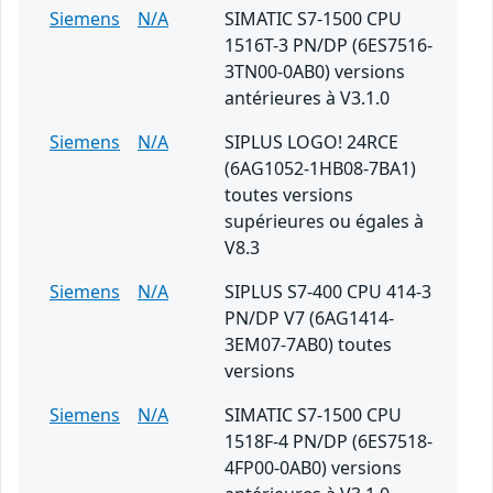
Siemens
N/A
SIMATIC S7-1500 CPU
1516T-3 PN/DP (6ES7516-
3TN00-0AB0) versions
antérieures à V3.1.0
Siemens
N/A
SIPLUS LOGO! 24RCE
(6AG1052-1HB08-7BA1)
toutes versions
supérieures ou égales à
V8.3
Siemens
N/A
SIPLUS S7-400 CPU 414-3
PN/DP V7 (6AG1414-
3EM07-7AB0) toutes
versions
Siemens
N/A
SIMATIC S7-1500 CPU
1518F-4 PN/DP (6ES7518-
4FP00-0AB0) versions