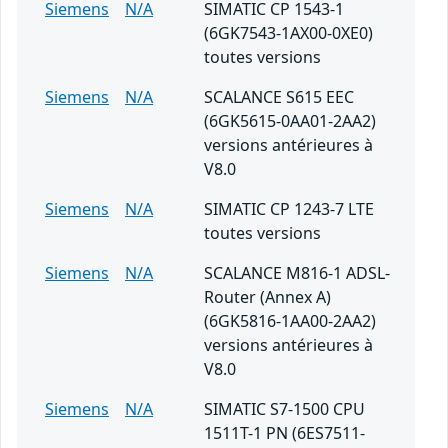
Siemens
N/A
SIMATIC CP 1543-1
(6GK7543-1AX00-0XE0)
toutes versions
Siemens
N/A
SCALANCE S615 EEC
(6GK5615-0AA01-2AA2)
versions antérieures à
V8.0
Siemens
N/A
SIMATIC CP 1243-7 LTE
toutes versions
Siemens
N/A
SCALANCE M816-1 ADSL-
Router (Annex A)
(6GK5816-1AA00-2AA2)
versions antérieures à
V8.0
Siemens
N/A
SIMATIC S7-1500 CPU
1511T-1 PN (6ES7511-