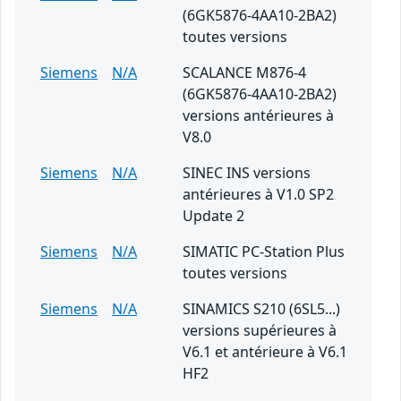
(6GK5876-4AA10-2BA2)
toutes versions
Siemens
N/A
SCALANCE M876-4
(6GK5876-4AA10-2BA2)
versions antérieures à
V8.0
Siemens
N/A
SINEC INS versions
antérieures à V1.0 SP2
Update 2
Siemens
N/A
SIMATIC PC-Station Plus
toutes versions
Siemens
N/A
SINAMICS S210 (6SL5...)
versions supérieures à
V6.1 et antérieure à V6.1
HF2