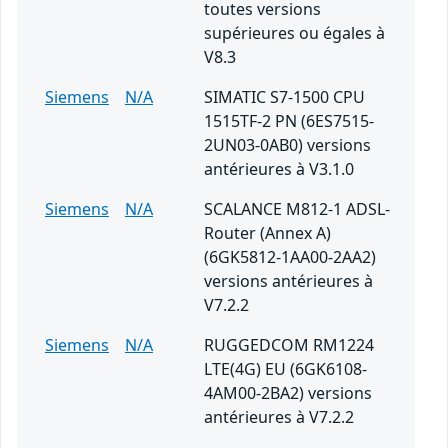
toutes versions
supérieures ou égales à
V8.3
Siemens
N/A
SIMATIC S7-1500 CPU
1515TF-2 PN (6ES7515-
2UN03-0AB0) versions
antérieures à V3.1.0
Siemens
N/A
SCALANCE M812-1 ADSL-
Router (Annex A)
(6GK5812-1AA00-2AA2)
versions antérieures à
V7.2.2
Siemens
N/A
RUGGEDCOM RM1224
LTE(4G) EU (6GK6108-
4AM00-2BA2) versions
antérieures à V7.2.2