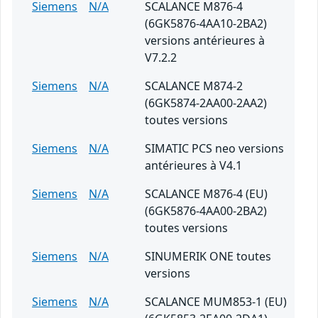
Siemens
N/A
SCALANCE M876-4
(6GK5876-4AA10-2BA2)
versions antérieures à
V7.2.2
Siemens
N/A
SCALANCE M874-2
(6GK5874-2AA00-2AA2)
toutes versions
Siemens
N/A
SIMATIC PCS neo versions
antérieures à V4.1
Siemens
N/A
SCALANCE M876-4 (EU)
(6GK5876-4AA00-2BA2)
toutes versions
Siemens
N/A
SINUMERIK ONE toutes
versions
Siemens
N/A
SCALANCE MUM853-1 (EU)