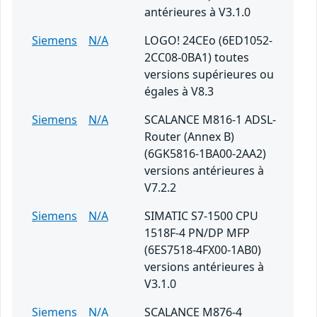
antérieures à V3.1.0
Siemens
N/A
LOGO! 24CEo (6ED1052-
2CC08-0BA1) toutes
versions supérieures ou
égales à V8.3
Siemens
N/A
SCALANCE M816-1 ADSL-
Router (Annex B)
(6GK5816-1BA00-2AA2)
versions antérieures à
V7.2.2
Siemens
N/A
SIMATIC S7-1500 CPU
1518F-4 PN/DP MFP
(6ES7518-4FX00-1AB0)
versions antérieures à
V3.1.0
Siemens
N/A
SCALANCE M876-4