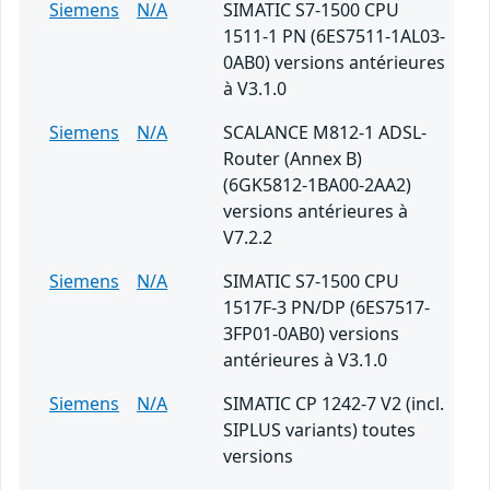
Siemens
N/A
SIMATIC S7-1500 CPU
1511-1 PN (6ES7511-1AL03-
0AB0) versions antérieures
à V3.1.0
Siemens
N/A
SCALANCE M812-1 ADSL-
Router (Annex B)
(6GK5812-1BA00-2AA2)
versions antérieures à
V7.2.2
Siemens
N/A
SIMATIC S7-1500 CPU
1517F-3 PN/DP (6ES7517-
3FP01-0AB0) versions
antérieures à V3.1.0
Siemens
N/A
SIMATIC CP 1242-7 V2 (incl.
SIPLUS variants) toutes
versions