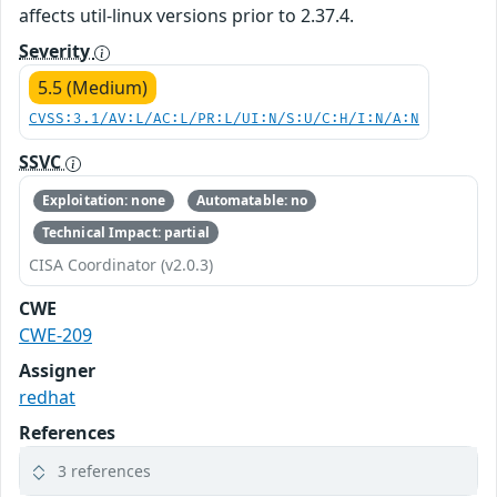
affects util-linux versions prior to 2.37.4.
Severity
5.5 (Medium)
CVSS:3.1/AV:L/AC:L/PR:L/UI:N/S:U/C:H/I:N/A:N
SSVC
Exploitation: none
Automatable: no
Technical Impact: partial
CISA Coordinator (v2.0.3)
CWE
CWE-209
Assigner
redhat
References
3 references