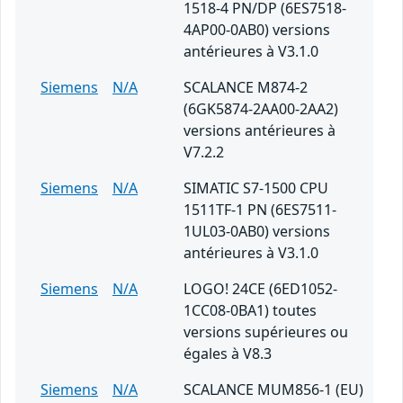
1518-4 PN/DP (6ES7518-
4AP00-0AB0) versions
antérieures à V3.1.0
Siemens
N/A
SCALANCE M874-2
(6GK5874-2AA00-2AA2)
versions antérieures à
V7.2.2
Siemens
N/A
SIMATIC S7-1500 CPU
1511TF-1 PN (6ES7511-
1UL03-0AB0) versions
antérieures à V3.1.0
Siemens
N/A
LOGO! 24CE (6ED1052-
1CC08-0BA1) toutes
versions supérieures ou
égales à V8.3
Siemens
N/A
SCALANCE MUM856-1 (EU)