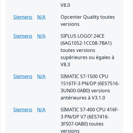
V8.0
Siemens
N/A
Opcenter Quality toutes
versions
Siemens
N/A
SIPLUS LOGO! 24CE
(6AG1052-1CC08-7BA1)
toutes versions
supérieures ou égales à
V8.3
Siemens
N/A
SIMATIC S7-1500 CPU
1516TF-3 PN/DP (6ES7516-
3UN00-0AB0) versions
antérieures à V3.1.0
Siemens
N/A
SIMATIC S7-400 CPU 416F-
3 PN/DP V7 (6ES7416-
3FS07-0AB0) toutes
versions