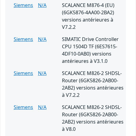
Siemens
N/A
SCALANCE M876-4 (EU)
(6GK5876-4AA00-2BA2)
versions antérieures à
V7.2.2
Siemens
N/A
SIMATIC Drive Controller
CPU 1504D TF (6ES7615-
4DF10-0AB0) versions
antérieures à V3.1.0
Siemens
N/A
SCALANCE M826-2 SHDSL-
Router (6GK5826-2AB00-
2AB2) versions antérieures
à V7.2.2
Siemens
N/A
SCALANCE M826-2 SHDSL-
Router (6GK5826-2AB00-
2AB2) versions antérieures
à V8.0