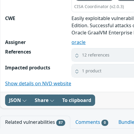
CISA Coordinator (v2.0.3)
CWE
Easily exploitable vulnerab
Edition. Successful attacks o
Oracle GraalVM Enterprise 
Assigner
oracle
References
12 references
Impacted products
1 product
Show details on NVD website
JSON
Share
To clipboard
Related vulnerabilities
Comments
Bundl
87
0