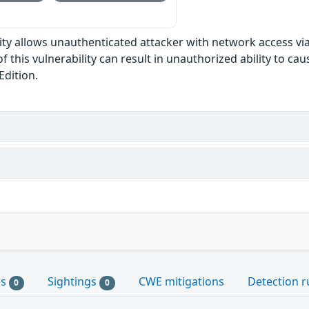
ility allows unauthenticated attacker with network access v
f this vulnerability can result in unauthorized ability to caus
Edition.
es
Sightings
CWE mitigations
Detection r
0
0