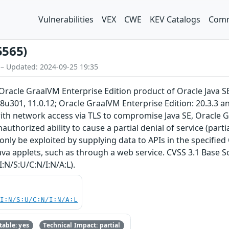
Vulnerabilities
VEX
CWE
KEV Catalogs
Comm
5565)
 – Updated: 2024-09-25 19:35
E, Oracle GraalVM Enterprise Edition product of Oracle Java 
 8u301, 11.0.12; Oracle GraalVM Enterprise Edition: 20.3.3 and
th network access via TLS to compromise Java SE, Oracle Gr
unauthorized ability to cause a partial denial of service (par
n only be exploited by supplying data to APIs in the specif
va applets, such as through a web service. CVSS 3.1 Base Sco
:N/S:U/C:N/I:N/A:L).
UI:N/S:U/C:N/I:N/A:L
able: yes
Technical Impact: partial