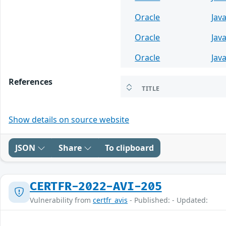
Oracle
Jav
Oracle
Jav
Oracle
Jav
References
TITLE
Show details on source website
JSON
Share
To clipboard
CERTFR-2022-AVI-205
Vulnerability from
certfr_avis
- Published: - Updated: