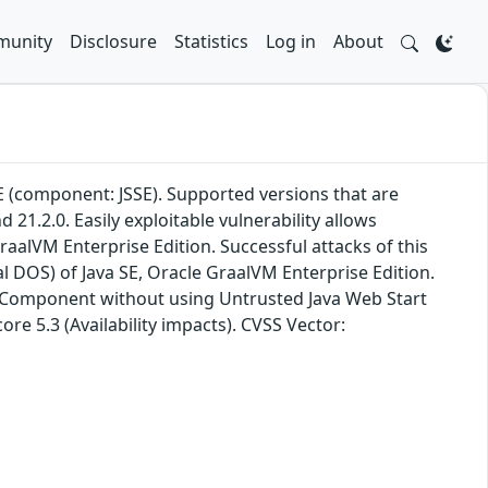
unity
Disclosure
Statistics
Log in
About
SE (component: JSSE). Supported versions that are
 21.2.0. Easily exploitable vulnerability allows
aalVM Enterprise Edition. Successful attacks of this
tial DOS) of Java SE, Oracle GraalVM Enterprise Edition.
ied Component without using Untrusted Java Web Start
re 5.3 (Availability impacts). CVSS Vector: