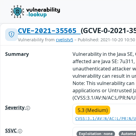
(GCVE-0-2021-3
CVE-2021-35565
Vulnerability from
cvelistv5
– Published: 2021-10-20 10:50
Summary
Vulnerability in the Java S
affected are Java SE: 7u311,
unauthenticated attacker wi
vulnerability can result in 
Note: This vulnerability ca
applications or Untrusted Ja
(CVSS:3.1/AV:N/AC:L/PR:N/UI
Severity
5.3 (Medium)
CVSS:3.1/AV:N/AC:L/PR:N/
SSVC
Exploitation: none
Automat