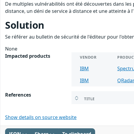
De multiples vulnérabilités ont été découvertes dans les
distance, un déni de service à distance et une atteinte à 
Solution
Se référer au bulletin de sécurité de l'éditeur pour l'obt
None
Impacted products
VENDOR
PRODUC
IBM
Spectr
IBM
QRada
References
TITLE
Show details on source website
JSON
Share
To clipboard