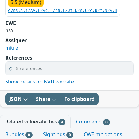
5.5 (Medium)
CVSS:3.1/AV:L/AC:L/PR:L/UI:N/S:U/C:N/I:N/A:H
CWE
n/a
Assigner
mitre
References
5 references
Show details on NVD website
JSON
Share
To clipboard
Related vulnerabilities
Comments
9
0
Bundles
Sightings
CWE mitigations
0
0