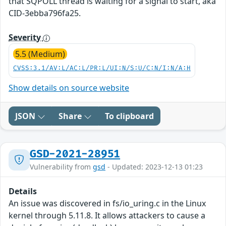
that SQPOLL thread is waiting for a signal to start, aka
CID-3ebba796fa25.
Severity
5.5 (Medium)
CVSS:3.1/AV:L/AC:L/PR:L/UI:N/S:U/C:N/I:N/A:H
Show details on source website
JSON
Share
To clipboard
GSD-2021-28951
Vulnerability from
gsd
- Updated: 2023-12-13 01:23
Details
An issue was discovered in fs/io_uring.c in the Linux
kernel through 5.11.8. It allows attackers to cause a