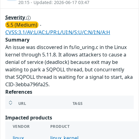
20:15 - Updated: 2026-06-17 03:47
Severity
5.5 (Medium)
-
CVSS:3.1/AV:L/AC:L/PR:L/UI:N/S:U/C:N/I:N/A:H
Summary
An issue was discovered in fs/io_uring.c in the Linux
kernel through 5.11.8. It allows attackers to cause a
denial of service (deadlock) because exit may be
waiting to park a SQPOLL thread, but concurrently
that SQPOLL thread is waiting for a signal to start, aka
CID-3ebba796fa25.
References
URL
TAGS
Impacted products
VENDOR
PRODUCT
linux
linux_kernel