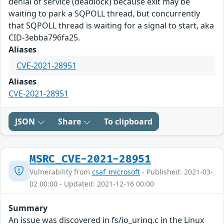
denial of service (deadlock) because exit may be
waiting to park a SQPOLL thread, but concurrently
that SQPOLL thread is waiting for a signal to start, aka
CID-3ebba796fa25.
Aliases
CVE-2021-28951
Aliases
CVE-2021-28951
JSON
Share
To clipboard
MSRC_CVE-2021-28951
Vulnerability from
csaf_microsoft
- Published: 2021-03-
02 00:00 - Updated: 2021-12-16 00:00
Summary
An issue was discovered in fs/io_uring.c in the Linux