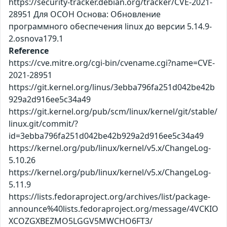
https://security-tracker.debian.org/tracker/CVE-2021-
28951 Для ОСОН Основа: Обновление
программного обеспечения linux до версии 5.14.9-
2.osnova179.1
Reference
https://cve.mitre.org/cgi-bin/cvename.cgi?name=CVE-
2021-28951
https://git.kernel.org/linus/3ebba796fa251d042be42b
929a2d916ee5c34a49
https://git.kernel.org/pub/scm/linux/kernel/git/stable/
linux.git/commit/?
id=3ebba796fa251d042be42b929a2d916ee5c34a49
https://kernel.org/pub/linux/kernel/v5.x/ChangeLog-
5.10.26
https://kernel.org/pub/linux/kernel/v5.x/ChangeLog-
5.11.9
https://lists.fedoraproject.org/archives/list/package-
announce%40lists.fedoraproject.org/message/4VCKIO
XCOZGXBEZMO5LGGV5MWCHO6FT3/