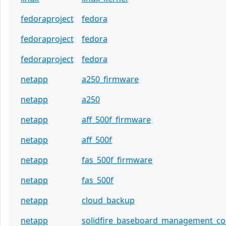
fedoraproject
fedora
fedoraproject
fedora
fedoraproject
fedora
netapp
a250_firmware
netapp
a250
netapp
aff_500f_firmware
netapp
aff_500f
netapp
fas_500f_firmware
netapp
fas_500f
netapp
cloud_backup
netapp
solidfire_baseboard_management_con