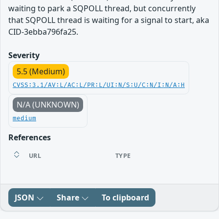
waiting to park a SQPOLL thread, but concurrently
that SQPOLL thread is waiting for a signal to start, aka
CID-3ebba796fa25.
Severity
5.5 (Medium)
CVSS:3.1/AV:L/AC:L/PR:L/UI:N/S:U/C:N/I:N/A:H
N/A (UNKNOWN)
medium
References
URL
TYPE
JSON
Share
To clipboard