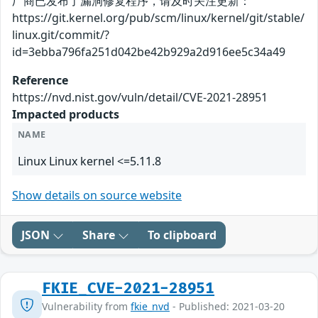
厂商已发布了漏洞修复程序，请及时关注更新：
https://git.kernel.org/pub/scm/linux/kernel/git/stable/
linux.git/commit/?
id=3ebba796fa251d042be42b929a2d916ee5c34a49
Reference
https://nvd.nist.gov/vuln/detail/CVE-2021-28951
Impacted products
NAME
Linux Linux kernel <=5.11.8
Show details on source website
JSON
Share
To clipboard
FKIE_CVE-2021-28951
Vulnerability from
fkie_nvd
- Published: 2021-03-20