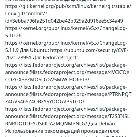
https://git.kernel.org/pub/scm/linux/kernel/git/stable/
linux.git/commit/?
id=3ebba796fa251d042be42b929a2d916ee5c34a49
https://kernel.org/pub/linux/kernel/v5.x/ChangeLog-
5.10.26
https://kernel.org/pub/linux/kernel/v5.x/ChangeLog-
5.11.9 Для Ubuntu: https://ubuntu.com/security/CVE-
2021-28951 Для Fedora Project:
https://lists.fedoraproject.org/archives/list/package-
announce@lists.fedoraproject.org/message/4VCKIOX
COZGXBEZMO5LGGV5MWCHO6FT3/
https://lists.fedoraproject.org/archives/list/package-
announce@lists.fedoraproject.org/message/PTRNPQT
Z4GVS46SZ4OBXY5YDOGVPSTGQ/
https://lists.fedoraproject.org/archives/list/package-
announce@lists.fedoraproject.org/message/T2S3I4SL
RNRUQDOFYUS6IUAZMQNMPNLG/ Для Debian:
Использование рекомендаций производителя: