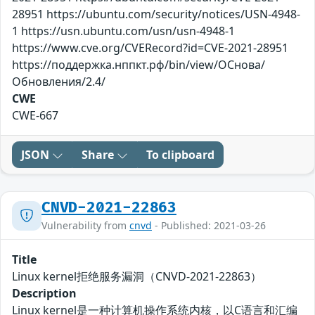
28951 https://ubuntu.com/security/notices/USN-4948-
1 https://usn.ubuntu.com/usn/usn-4948-1
https://www.cve.org/CVERecord?id=CVE-2021-28951
https://поддержка.нппкт.рф/bin/view/ОСнова/
Обновления/2.4/
CWE
CWE-667
JSON
Share
To clipboard
CNVD-2021-22863
Vulnerability from
cnvd
- Published: 2021-03-26
Title
Linux kernel拒绝服务漏洞（CNVD-2021-22863）
Description
Linux kernel是一种计算机操作系统内核，以C语言和汇编