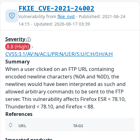
FKIE_CVE-2021-24002
Vulnerability from
fkie_nvd
- Published: 2021-06-24
14:15 - Updated: 2026-06-17 03:39
Severity
8.8 (High)
-
CVSS:3.1/AV:N/AC:L/PR:N/UI:R/S:U/C:H/I:H/A:H
Summary
When a user clicked on an FTP URL containing
encoded newline characters (%0A and %0D), the
newlines would have been interpreted as such and
allowed arbitrary commands to be sent to the FTP
server. This vulnerability affects Firefox ESR < 78.10,
Thunderbird < 78.10, and Firefox < 88.
References
URL
TAGS