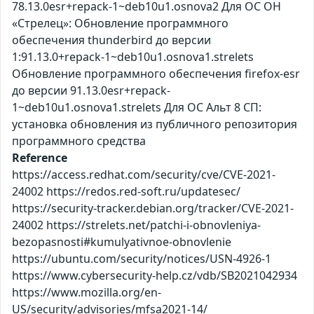
78.13.0esr+repack-1~deb10u1.osnova2 Для ОС ОН
«Стрелец»: Обновление программного
обеспечения thunderbird до версии
1:91.13.0+repack-1~deb10u1.osnova1.strelets
Обновление программного обеспечения firefox-esr
до версии 91.13.0esr+repack-
1~deb10u1.osnova1.strelets Для ОС Альт 8 СП:
установка обновления из публичного репозитория
программного средства
Reference
https://access.redhat.com/security/cve/CVE-2021-
24002 https://redos.red-soft.ru/updatesec/
https://security-tracker.debian.org/tracker/CVE-2021-
24002 https://strelets.net/patchi-i-obnovleniya-
bezopasnosti#kumulyativnoe-obnovlenie
https://ubuntu.com/security/notices/USN-4926-1
https://www.cybersecurity-help.cz/vdb/SB2021042934
https://www.mozilla.org/en-
US/security/advisories/mfsa2021-14/