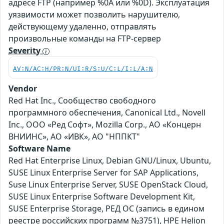
адресе FTP (например %0A или %0D). Эксплуатация
уязвимости может позволить нарушителю,
действующему удаленно, отправлять
произвольные команды на FTP-сервер
Severity
AV:N/AC:H/PR:N/UI:R/S:U/C:L/I:L/A:N
Vendor
Red Hat Inc., Сообщество свободного
программного обеспечения, Canonical Ltd., Novell
Inc., ООО «Ред Софт», Mozilla Corp., АО «Концерн
ВНИИНС», АО «ИВК», АО "НППКТ"
Software Name
Red Hat Enterprise Linux, Debian GNU/Linux, Ubuntu,
SUSE Linux Enterprise Server for SAP Applications,
Suse Linux Enterprise Server, SUSE OpenStack Cloud,
SUSE Linux Enterprise Software Development Kit,
SUSE Enterprise Storage, РЕД ОС (запись в едином
реестре российских программ №3751), HPE Helion