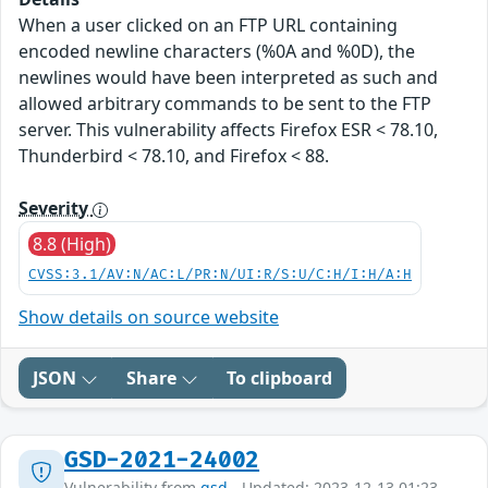
When a user clicked on an FTP URL containing
encoded newline characters (%0A and %0D), the
newlines would have been interpreted as such and
allowed arbitrary commands to be sent to the FTP
server. This vulnerability affects Firefox ESR < 78.10,
Thunderbird < 78.10, and Firefox < 88.
Severity
8.8 (High)
CVSS:3.1/AV:N/AC:L/PR:N/UI:R/S:U/C:H/I:H/A:H
Show details on source website
JSON
Share
To clipboard
GSD-2021-24002
Vulnerability from
gsd
- Updated: 2023-12-13 01:23