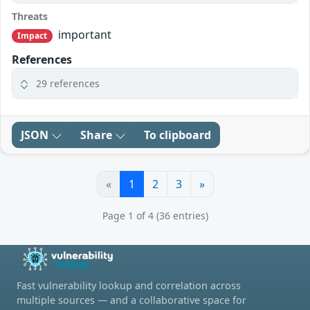
Threats
important
Impact
References
29 references
JSON
Share
To clipboard
«
1
2
3
»
Page 1 of 4 (36 entries)
Fast vulnerability lookup and correlation across
multiple sources — and a collaborative space for