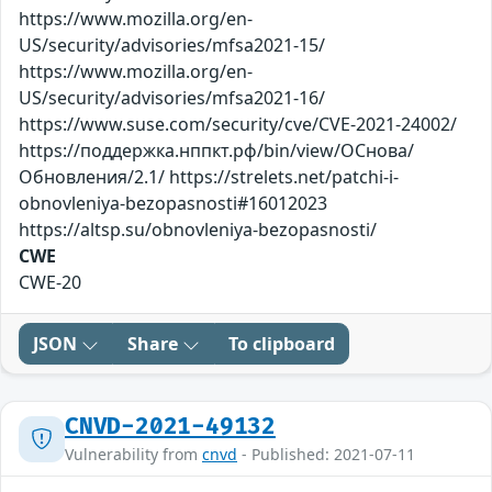
https://www.mozilla.org/en-
US/security/advisories/mfsa2021-15/
https://www.mozilla.org/en-
US/security/advisories/mfsa2021-16/
https://www.suse.com/security/cve/CVE-2021-24002/
https://поддержка.нппкт.рф/bin/view/ОСнова/
Обновления/2.1/ https://strelets.net/patchi-i-
obnovleniya-bezopasnosti#16012023
https://altsp.su/obnovleniya-bezopasnosti/
CWE
CWE-20
JSON
Share
To clipboard
CNVD-2021-49132
Vulnerability from
cnvd
- Published: 2021-07-11