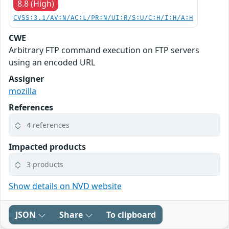
8.8 (High)
CVSS:3.1/AV:N/AC:L/PR:N/UI:R/S:U/C:H/I:H/A:H
CWE
Arbitrary FTP command execution on FTP servers
using an encoded URL
Assigner
mozilla
References
4 references
Impacted products
3 products
Show details on NVD website
JSON
Share
To clipboard