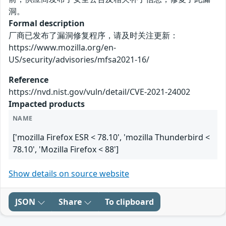
洞。
Formal description
厂商已发布了漏洞修复程序，请及时关注更新：
https://www.mozilla.org/en-
US/security/advisories/mfsa2021-16/
Reference
https://nvd.nist.gov/vuln/detail/CVE-2021-24002
Impacted products
NAME
['mozilla Firefox ESR < 78.10', 'mozilla Thunderbird <
78.10', 'Mozilla Firefox < 88']
Show details on source website
JSON
Share
To clipboard