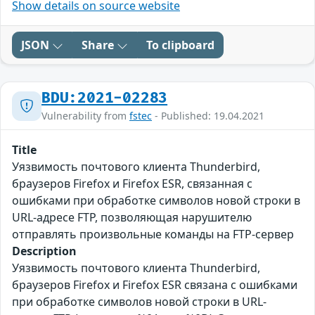
Show details on source website
JSON
Share
To clipboard
BDU:2021-02283
Vulnerability from
fstec
- Published: 19.04.2021
Title
Уязвимость почтового клиента Thunderbird,
браузеров Firefox и Firefox ESR, связанная с
ошибками при обработке символов новой строки в
URL-адресе FTP, позволяющая нарушителю
отправлять произвольные команды на FTP-сервер
Description
Уязвимость почтового клиента Thunderbird,
браузеров Firefox и Firefox ESR связана с ошибками
при обработке символов новой строки в URL-