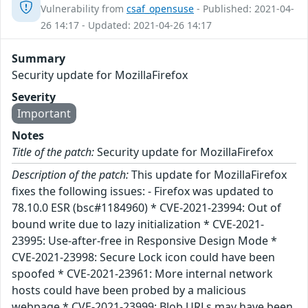
Vulnerability from
csaf_opensuse
- Published: 2021-04-
26 14:17 - Updated: 2021-04-26 14:17
Summary
Security update for MozillaFirefox
Severity
Important
Notes
Title of the patch:
Security update for MozillaFirefox
Description of the patch:
This update for MozillaFirefox
fixes the following issues: - Firefox was updated to
78.10.0 ESR (bsc#1184960) * CVE-2021-23994: Out of
bound write due to lazy initialization * CVE-2021-
23995: Use-after-free in Responsive Design Mode *
CVE-2021-23998: Secure Lock icon could have been
spoofed * CVE-2021-23961: More internal network
hosts could have been probed by a malicious
webpage * CVE-2021-23999: Blob URLs may have been