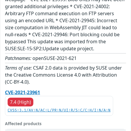
granted additional privileges * CVE-2021-24002:
Arbitrary FTP command execution on FTP servers
using an encoded URL * CVE-2021-29945: Incorrect
size computation in WebAssembly JIT could lead to
null-reads * CVE-2021-29946: Port blocking could be
bypassed This update was imported from the
SUSE:SLE-15-SP2:Update update project.
Patchnames:
openSUSE-2021-621
Terms of use:
CSAF 2.0 data is provided by SUSE under
the Creative Commons License 4.0 with Attribution
(CC-BY-4.0).
CVE-2021-23961
7.4 (High)
CVSS:3.1/AV:N/AC:L/PR:N/UI:R/S:C/C:H/I:N/A:N
Affected products