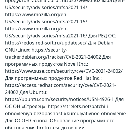
продуктов Mozilla Corp.: https://www.mozilla.org/en-
US/security/advisories/mfsa2021-14/
https://www.mozilla.org/en-
US/security/advisories/mfsa2021-15/
https://www.mozilla.org/en-
US/security/advisories/mfsa2021-16/ Для РЕД ОС:
https://redos.red-soft.ru/updatesec/ Для Debian
GNU/Linux: https://security-
tracker.debian.org/tracker/CVE-2021-24002 Для
программных продуктов Novell Inc.:
https://www.suse.com/security/cve/CVE-2021-24002/
Для программных продуктов Red Hat Inc.:
https://access.redhat.com/security/cve/CVE-2021-
24002 Для Ubuntu:
https://ubuntu.com/security/notices/USN-4926-1 Для
ОС ОН «Стрелец»: https://strelets.net/patchi-i-
obnovleniya-bezopasnosti#kumulyativnoe-obnovlenie
Для ОСОН Основа: Обновление программного
обеспечения firefox-esr до версии