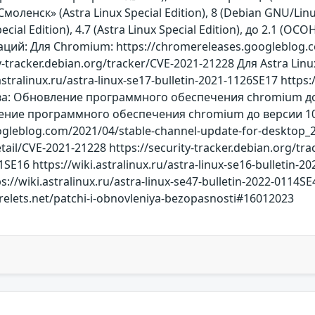
Смоленск» (Astra Linux Special Edition), 8 (Debian GNU/Lin
pecial Edition), 4.7 (Astra Linux Special Edition), до 2.1 
ий: Для Chromium: https://chromereleases.googleblog.co
-tracker.debian.org/tracker/CVE-2021-21228 Для Astra Linux: 
tralinux.ru/astra-linux-se17-bulletin-2021-1126SE17 https://
а: Обновление программного обеспечения chromium до 
ние программного обеспечения chromium до версии 105.
ogleblog.com/2021/04/stable-channel-update-for-desktop_
etail/CVE-2021-21228 https://security-tracker.debian.org/tra
SE16 https://wiki.astralinux.ru/astra-linux-se16-bulletin-20
ps://wiki.astralinux.ru/astra-linux-se47-bulletin-2022-011
relets.net/patchi-i-obnovleniya-bezopasnosti#16012023