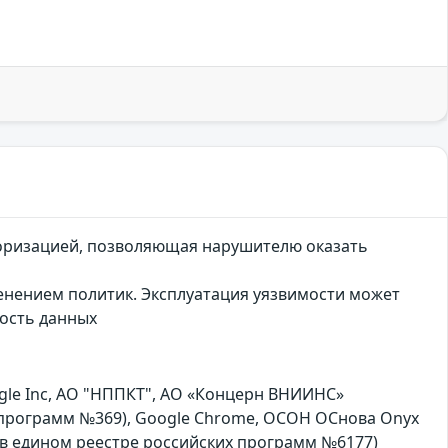
торизацией, позволяющая нарушителю оказать
енением политик. Эксплуатация уязвимости может
ность данных
le Inc, АО "НППКТ", АО «Концерн ВНИИНС»
ких программ №369), Google Chrome, ОСОН ОСнова Оnyx
 в едином реестре российских программ №6177)