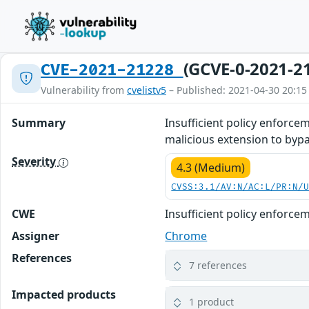
(GCVE-0-2021-2
CVE-2021-21228
Vulnerability from
cvelistv5
– Published: 2021-04-30 20:15
Summary
Insufficient policy enforce
malicious extension to bypa
Severity
4.3 (Medium)
CVSS:3.1/AV:N/AC:L/PR:N/
CWE
Insufficient policy enforce
Assigner
Chrome
References
7 references
Impacted products
1 product