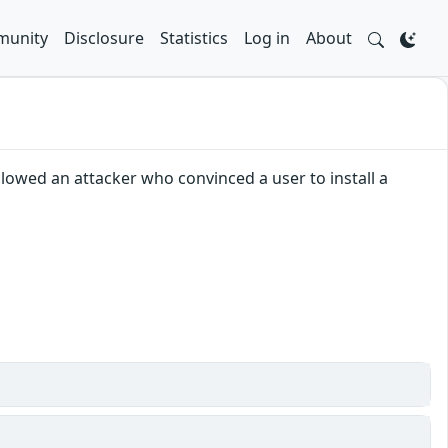
unity
Disclosure
Statistics
Log in
About
llowed an attacker who convinced a user to install a