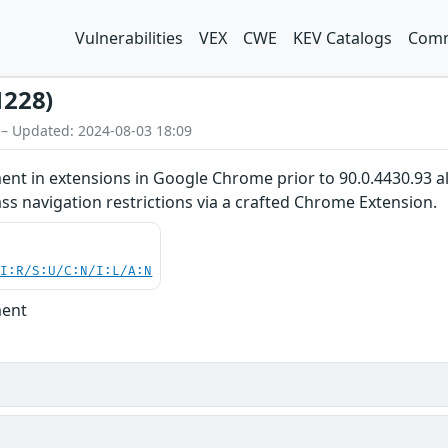
Vulnerabilities
VEX
CWE
KEV Catalogs
Comm
1228)
 – Updated: 2024-08-03 18:09
ment in extensions in Google Chrome prior to 90.0.4430.93 a
ss navigation restrictions via a crafted Chrome Extension.
UI:R/S:U/C:N/I:L/A:N
ment