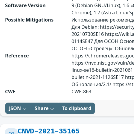
Software Version
9 (Debian GNU/Linux), 1.6 «
Chrome), 1.7 (Astra Linux S
Possible Mitigations
Использование рекомендац
Для Debian: https://security
20210730SE16 https://wiki.as
0114SE47 Для ОСОН Основ
ОС ОН «Стрелец»: Обновле
Reference
https://chromereleases.go
https://nvd.nist.gov/vuln/d
linux-se16-bulletin-20210611
bulletin-2021-1126SE17 htt
Обновления/2.1/ https://st
CWE
CWE-863
JSON
Share
To clipboard
CNVD-2021-35165