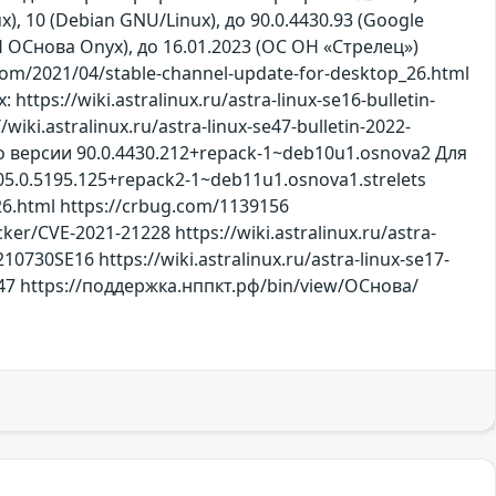
ux), 10 (Debian GNU/Linux), до 90.0.4430.93 (Google
(ОСОН ОСнова Оnyx), до 16.01.2023 (ОС ОН «Стрелец»)
m/2021/04/stable-channel-update-for-desktop_26.html
https://wiki.astralinux.ru/astra-linux-se16-bulletin-
wiki.astralinux.ru/astra-linux-se47-bulletin-2022-
версии 90.0.4430.212+repack-1~deb10u1.osnova2 Для
0.5195.125+repack2-1~deb11u1.osnova1.strelets
26.html https://crbug.com/1139156
cker/CVE-2021-21228 https://wiki.astralinux.ru/astra-
210730SE16 https://wiki.astralinux.ru/astra-linux-se17-
4SE47 https://поддержка.нппкт.рф/bin/view/ОСнова/