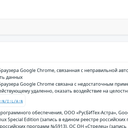
раузера Google Chrome, связанная с неправильной ав
сть данных
раузера Google Chrome связана с недостаточным прим
ействующему удаленно, оказать воздействие на целост
C:N/I:L/A:N
рограммного обеспечения, ООО «РусБИТех-Астра», Goog
inux Special Edition (запись в едином реестре российс
 российских программ №5913), ОС ОН «Стрелец» (запись