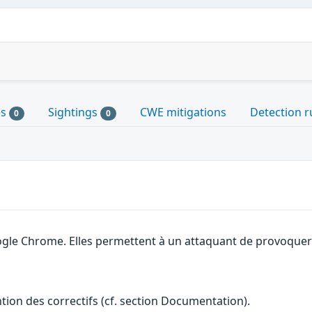
es
Sightings
CWE mitigations
Detection r
0
0
gle Chrome. Elles permettent à un attaquant de provoquer u
ention des correctifs (cf. section Documentation).