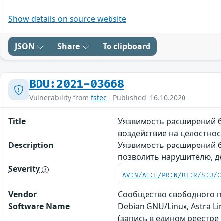
Show details on source website
JSON
Share
To clipboard
BDU:2021-03668
Vulnerability from
fstec
- Published: 16.10.2020
Title
Уязвимость расширений б
воздействие на целостно
Description
Уязвимость расширений б
позволить нарушителю, д
Severity
AV:N/AC:L/PR:N/UI:R/S:U/
Vendor
Сообщество свободного п
Software Name
Debian GNU/Linux, Astra L
(запись в едином реестре