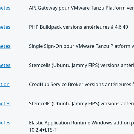
netes
API Gateway pour VMware Tanzu Platform vers
netes
PHP Buildpack versions antérieures à 4.6.49
netes
Single Sign-On pour VMware Tanzu Platform ve
netes
Stemcells (Ubuntu Jammy FIPS) versions antéri
ation
CredHub Service Broker versions antérieures à
netes
Stemcells (Ubuntu Jammy FIPS) versions antéri
netes
Elastic Application Runtime Windows add-on 
10.2.4+LTS-T