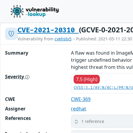
(GCVE-0-2021-2
CVE-2021-20310
Vulnerability from
cvelistv5
– Published: 2021-05-11 22:30
Summary
A flaw was found in ImageM
trigger undefined behavior 
highest threat from this vuln
Severity
7.5 (High)
CVSS:3.1/AV:N/AC:L/PR:N/
CWE
CWE-369
Assigner
redhat
References
1 reference