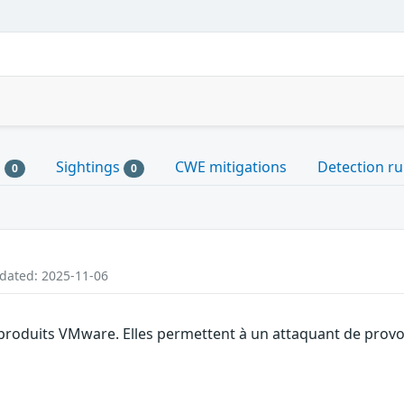
s
Sightings
CWE mitigations
Detection ru
0
0
pdated: 2025-11-06
 produits VMware. Elles permettent à un attaquant de provoq