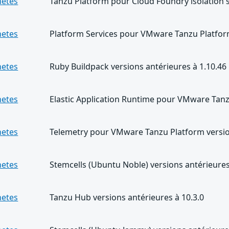
netes
Tanzu Platform pour Cloud Foundry isolation 
netes
Platform Services pour VMware Tanzu Platform
netes
Ruby Buildpack versions antérieures à 1.10.46
netes
Elastic Application Runtime pour VMware Tanz
netes
Telemetry pour VMware Tanzu Platform version
netes
Stemcells (Ubuntu Noble) versions antérieures
netes
Tanzu Hub versions antérieures à 10.3.0