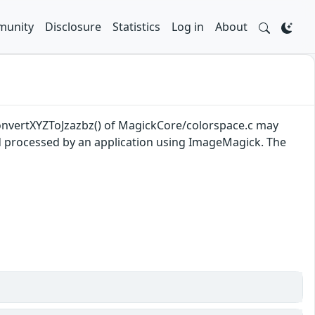
unity
Disclosure
Statistics
Log in
About
ConvertXYZToJzazbz() of MagickCore/colorspace.c may
and processed by an application using ImageMagick. The