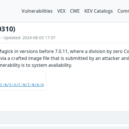
Vulnerabilities
VEX
CWE
KEV Catalogs
Comm
0310)
 – Updated: 2024-08-03 17:37
agick in versions before 7.0.11, where a division by zero 
via a crafted image file that is submitted by an attacker 
erability is to system availability.
UI:N/S:U/C:N/I:N/A:H