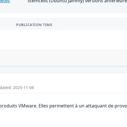
netes
Stemcells (Ubuntu Jammy) versions antérieures
PUBLICATION TIME
pdated: 2025-11-06
 produits VMware. Elles permettent à un attaquant de provoq