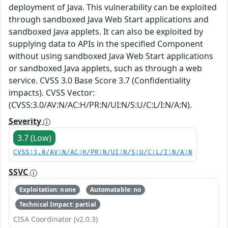
deployment of Java. This vulnerability can be exploited
through sandboxed Java Web Start applications and
sandboxed Java applets. It can also be exploited by
supplying data to APIs in the specified Component
without using sandboxed Java Web Start applications
or sandboxed Java applets, such as through a web
service. CVSS 3.0 Base Score 3.7 (Confidentiality
impacts). CVSS Vector:
(CVSS:3.0/AV:N/AC:H/PR:N/UI:N/S:U/C:L/I:N/A:N).
Severity
3.7 (Low)
CVSS:3.0/AV:N/AC:H/PR:N/UI:N/S:U/C:L/I:N/A:N
SSVC
Exploitation: none
Automatable: no
Technical Impact: partial
CISA Coordinator (v2.0.3)