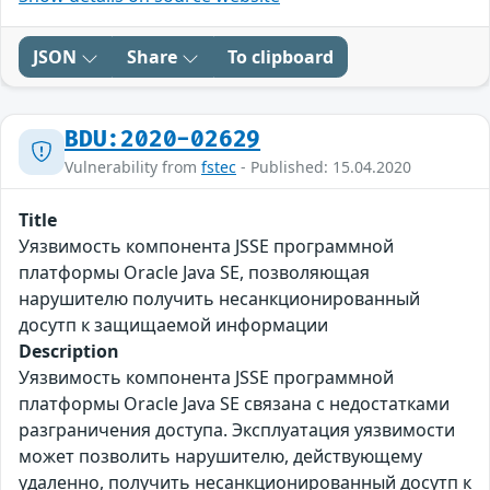
JSON
Share
To clipboard
BDU:2020-02629
Vulnerability from
fstec
- Published: 15.04.2020
Title
Уязвимость компонента JSSE программной
платформы Oracle Java SE, позволяющая
нарушителю получить несанкционированный
досутп к защищаемой информации
Description
Уязвимость компонента JSSE программной
платформы Oracle Java SE связана с недостатками
разграничения доступа. Эксплуатация уязвимости
может позволить нарушителю, действующему
удаленно, получить несанкционированный досутп к