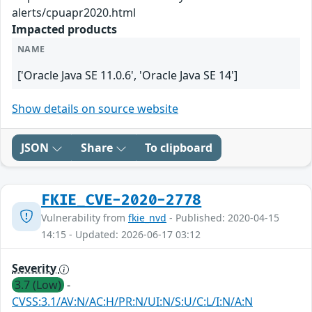
alerts/cpuapr2020.html
Impacted products
NAME
['Oracle Java SE 11.0.6', 'Oracle Java SE 14']
Show details on source website
JSON
Share
To clipboard
FKIE_CVE-2020-2778
Vulnerability from
fkie_nvd
- Published: 2020-04-15
14:15 - Updated: 2026-06-17 03:12
Severity
3.7 (Low)
-
CVSS:3.1/AV:N/AC:H/PR:N/UI:N/S:U/C:L/I:N/A:N