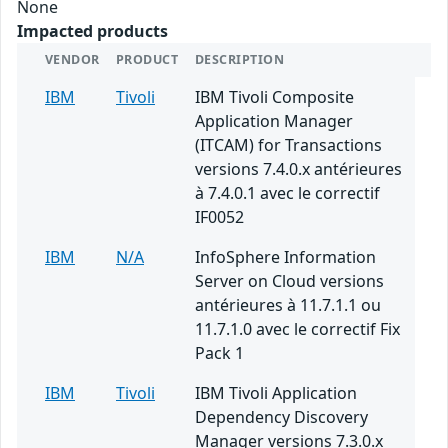
None
Impacted products
VENDOR
PRODUCT
DESCRIPTION
IBM
Tivoli
IBM Tivoli Composite
Application Manager
(ITCAM) for Transactions
versions 7.4.0.x antérieures
à 7.4.0.1 avec le correctif
IF0052
IBM
N/A
InfoSphere Information
Server on Cloud versions
antérieures à 11.7.1.1 ou
11.7.1.0 avec le correctif Fix
Pack 1
IBM
Tivoli
IBM Tivoli Application
Dependency Discovery
Manager versions 7.3.0.x