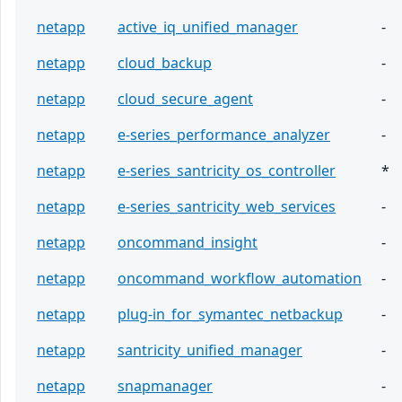
netapp
active_iq_unified_manager
-
netapp
cloud_backup
-
netapp
cloud_secure_agent
-
netapp
e-series_performance_analyzer
-
netapp
e-series_santricity_os_controller
*
netapp
e-series_santricity_web_services
-
netapp
oncommand_insight
-
netapp
oncommand_workflow_automation
-
netapp
plug-in_for_symantec_netbackup
-
netapp
santricity_unified_manager
-
netapp
snapmanager
-