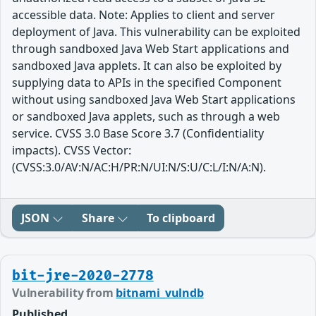
accessible data. Note: Applies to client and server
deployment of Java. This vulnerability can be exploited
through sandboxed Java Web Start applications and
sandboxed Java applets. It can also be exploited by
supplying data to APIs in the specified Component
without using sandboxed Java Web Start applications
or sandboxed Java applets, such as through a web
service. CVSS 3.0 Base Score 3.7 (Confidentiality
impacts). CVSS Vector:
(CVSS:3.0/AV:N/AC:H/PR:N/UI:N/S:U/C:L/I:N/A:N).
JSON
Share
To clipboard
bit-jre-2020-2778
Vulnerability from
bitnami_vulndb
Published