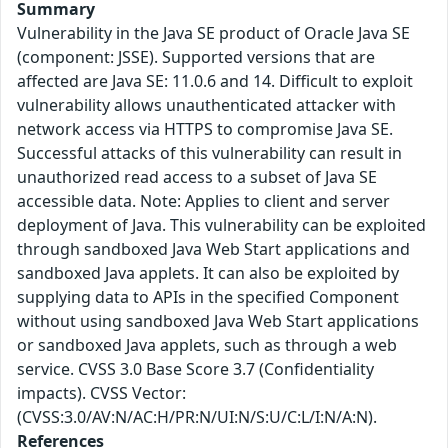
Summary
Vulnerability in the Java SE product of Oracle Java SE
(component: JSSE). Supported versions that are
affected are Java SE: 11.0.6 and 14. Difficult to exploit
vulnerability allows unauthenticated attacker with
network access via HTTPS to compromise Java SE.
Successful attacks of this vulnerability can result in
unauthorized read access to a subset of Java SE
accessible data. Note: Applies to client and server
deployment of Java. This vulnerability can be exploited
through sandboxed Java Web Start applications and
sandboxed Java applets. It can also be exploited by
supplying data to APIs in the specified Component
without using sandboxed Java Web Start applications
or sandboxed Java applets, such as through a web
service. CVSS 3.0 Base Score 3.7 (Confidentiality
impacts). CVSS Vector:
(CVSS:3.0/AV:N/AC:H/PR:N/UI:N/S:U/C:L/I:N/A:N).
References