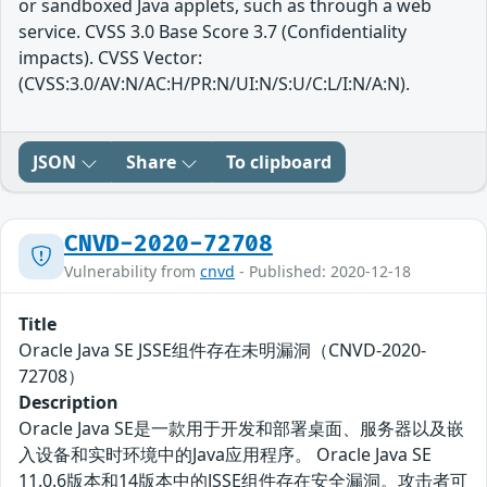
or sandboxed Java applets, such as through a web
service. CVSS 3.0 Base Score 3.7 (Confidentiality
impacts). CVSS Vector:
(CVSS:3.0/AV:N/AC:H/PR:N/UI:N/S:U/C:L/I:N/A:N).
JSON
Share
To clipboard
CNVD-2020-72708
Vulnerability from
cnvd
- Published: 2020-12-18
Title
Oracle Java SE JSSE组件存在未明漏洞（CNVD-2020-
72708）
Description
Oracle Java SE是一款用于开发和部署桌面、服务器以及嵌
入设备和实时环境中的Java应用程序。 Oracle Java SE
11.0.6版本和14版本中的JSSE组件存在安全漏洞。攻击者可