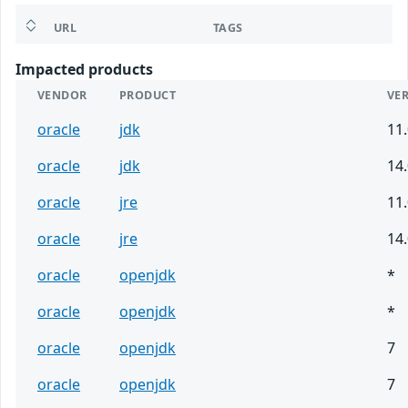
URL
TAGS
Impacted products
VENDOR
PRODUCT
VE
oracle
jdk
11.
oracle
jdk
14.
oracle
jre
11.
oracle
jre
14.
oracle
openjdk
*
oracle
openjdk
*
oracle
openjdk
7
oracle
openjdk
7