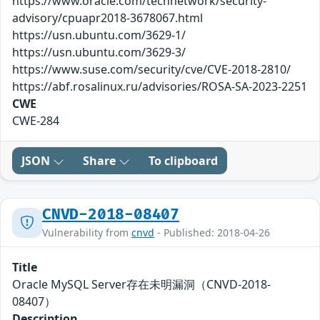
https://www.oracle.com/technetwork/security-
advisory/cpuapr2018-3678067.html
https://usn.ubuntu.com/3629-1/
https://usn.ubuntu.com/3629-3/
https://www.suse.com/security/cve/CVE-2018-2810/
https://abf.rosalinux.ru/advisories/ROSA-SA-2023-2251
CWE
CWE-284
JSON
Share
To clipboard
CNVD-2018-08407
Vulnerability from
cnvd
- Published: 2018-04-26
Title
Oracle MySQL Server存在未明漏洞（CNVD-2018-
08407）
Description