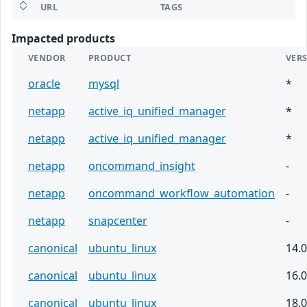
URL
TAGS
Impacted products
VENDOR
PRODUCT
VER
oracle
mysql
*
netapp
active_iq_unified_manager
*
netapp
active_iq_unified_manager
*
netapp
oncommand_insight
-
netapp
oncommand_workflow_automation
-
netapp
snapcenter
-
canonical
ubuntu_linux
14.
canonical
ubuntu_linux
16.
canonical
ubuntu_linux
18.