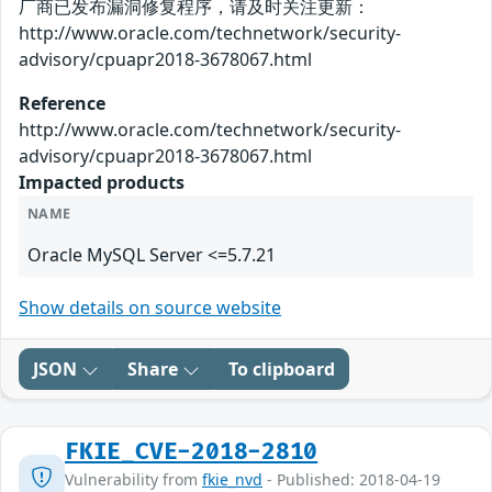
厂商已发布漏洞修复程序，请及时关注更新：
http://www.oracle.com/technetwork/security-
advisory/cpuapr2018-3678067.html
Reference
http://www.oracle.com/technetwork/security-
advisory/cpuapr2018-3678067.html
Impacted products
NAME
Oracle MySQL Server <=5.7.21
Show details on source website
JSON
Share
To clipboard
FKIE_CVE-2018-2810
Vulnerability from
fkie_nvd
- Published: 2018-04-19