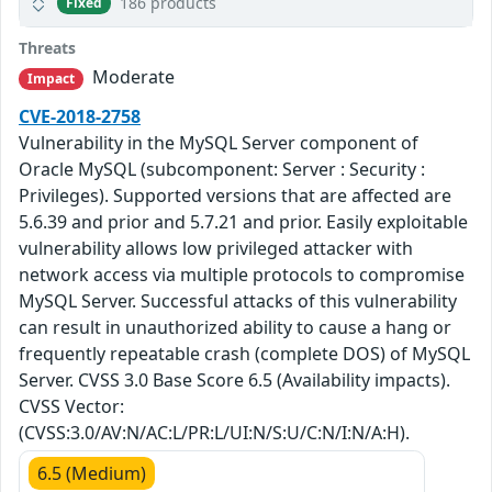
186 products
Fixed
Threats
Moderate
Impact
CVE-2018-2758
Vulnerability in the MySQL Server component of
Oracle MySQL (subcomponent: Server : Security :
Privileges). Supported versions that are affected are
5.6.39 and prior and 5.7.21 and prior. Easily exploitable
vulnerability allows low privileged attacker with
network access via multiple protocols to compromise
MySQL Server. Successful attacks of this vulnerability
can result in unauthorized ability to cause a hang or
frequently repeatable crash (complete DOS) of MySQL
Server. CVSS 3.0 Base Score 6.5 (Availability impacts).
CVSS Vector:
(CVSS:3.0/AV:N/AC:L/PR:L/UI:N/S:U/C:N/I:N/A:H).
6.5 (Medium)