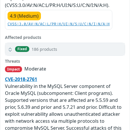
(CVSS:3.0/AV:N/AC:L/PR:H/UI:N/S:U/C:N/I:N/A:H).
4.9 (Medium)
CVSS:3.0/AV:N/AC:L/PR:H/UI:N/S:U/C:N/I:N/A:H
Affected products
186 products
Fixed
Threats
Moderate
Impact
CVE-2018-2761
Vulnerability in the MySQL Server component of
Oracle MySQL (subcomponent: Client programs).
Supported versions that are affected are 5.5.59 and
prior, 5.6.39 and prior and 5.7.21 and prior. Difficult to
exploit vulnerability allows unauthenticated attacker
with network access via multiple protocols to
compromise MySQL Server. Successful attacks of this