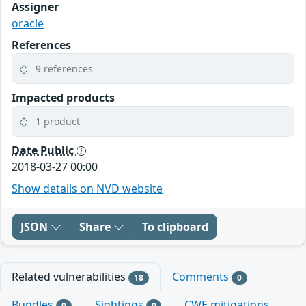
Assigner
oracle
References
9 references
Impacted products
1 product
Date Public
2018-03-27 00:00
Show details on NVD website
JSON
Share
To clipboard
Related vulnerabilities
Comments
18
0
Bundles
Sightings
CWE mitigations
0
0