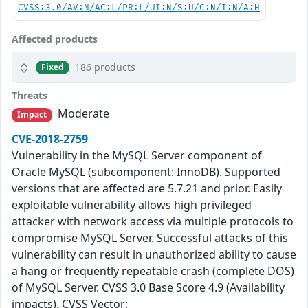
CVSS:3.0/AV:N/AC:L/PR:L/UI:N/S:U/C:N/I:N/A:H
Affected products
186 products
Fixed
Threats
Moderate
Impact
CVE-2018-2759
Vulnerability in the MySQL Server component of
Oracle MySQL (subcomponent: InnoDB). Supported
versions that are affected are 5.7.21 and prior. Easily
exploitable vulnerability allows high privileged
attacker with network access via multiple protocols to
compromise MySQL Server. Successful attacks of this
vulnerability can result in unauthorized ability to cause
a hang or frequently repeatable crash (complete DOS)
of MySQL Server. CVSS 3.0 Base Score 4.9 (Availability
impacts). CVSS Vector: