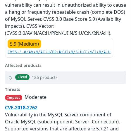
vulnerability can result in unauthorized ability to cause
a hang or frequently repeatable crash (complete DOS)
of MySQL Server. CVSS 3.0 Base Score 5.9 (Availability
impacts). CVSS Vector:
(CVSS:3.0/AV:N/AC:H/PR:N/UI:N/S:U/C:N/I:N/A:H).
5.9 (Medium)
CVSS:3.0/AV:N/AC:H/PR:N/UI:N/S:U/C:N/I:N/A:H
Affected products
186 products
Fixed
Threats
Moderate
Impact
CVE-2018-2762
Vulnerability in the MySQL Server component of
Oracle MySQL (subcomponent: Server: Connection).
Supported versions that are affected are 5.7.21 and