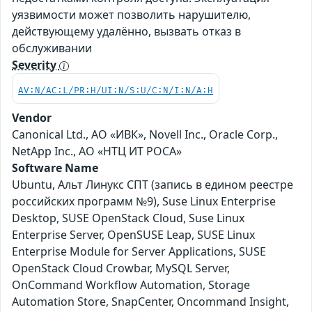
уязвимости может позволить нарушителю,
действующему удалённо, вызвать отказ в
обслуживании
Severity
AV:N/AC:L/PR:H/UI:N/S:U/C:N/I:N/A:H
Vendor
Canonical Ltd., АО «ИВК», Novell Inc., Oracle Corp.,
NetApp Inc., АО «НТЦ ИТ РОСА»
Software Name
Ubuntu, Альт Линукс СПТ (запись в едином реестре
российских программ №9), Suse Linux Enterprise
Desktop, SUSE OpenStack Cloud, Suse Linux
Enterprise Server, OpenSUSE Leap, SUSE Linux
Enterprise Module for Server Applications, SUSE
OpenStack Cloud Crowbar, MySQL Server,
OnCommand Workflow Automation, Storage
Automation Store, SnapCenter, Oncommand Insight,