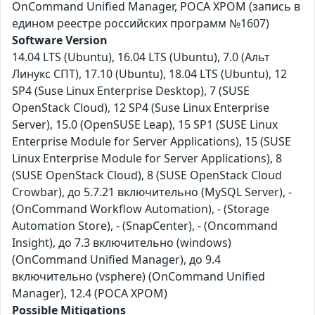
OnCommand Unified Manager, РОСА ХРОМ (запись в
едином реестре российских программ №1607)
Software Version
14.04 LTS (Ubuntu), 16.04 LTS (Ubuntu), 7.0 (Альт
Линукс СПТ), 17.10 (Ubuntu), 18.04 LTS (Ubuntu), 12
SP4 (Suse Linux Enterprise Desktop), 7 (SUSE
OpenStack Cloud), 12 SP4 (Suse Linux Enterprise
Server), 15.0 (OpenSUSE Leap), 15 SP1 (SUSE Linux
Enterprise Module for Server Applications), 15 (SUSE
Linux Enterprise Module for Server Applications), 8
(SUSE OpenStack Cloud), 8 (SUSE OpenStack Cloud
Crowbar), до 5.7.21 включительно (MySQL Server), -
(OnCommand Workflow Automation), - (Storage
Automation Store), - (SnapCenter), - (Oncommand
Insight), до 7.3 включительно (windows)
(OnCommand Unified Manager), до 9.4
включительно (vsphere) (OnCommand Unified
Manager), 12.4 (РОСА ХРОМ)
Possible Mitigations