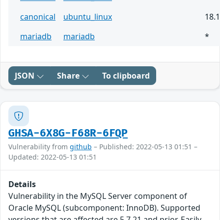
canonical
ubuntu_linux
18.
mariadb
mariadb
*
JSON
Share
To clipboard
GHSA-6X8G-F68R-6FQP
Vulnerability from
github
– Published: 2022-05-13 01:51 –
Updated: 2022-05-13 01:51
Details
Vulnerability in the MySQL Server component of
Oracle MySQL (subcomponent: InnoDB). Supported
versions that are affected are 5.7.21 and prior. Easily