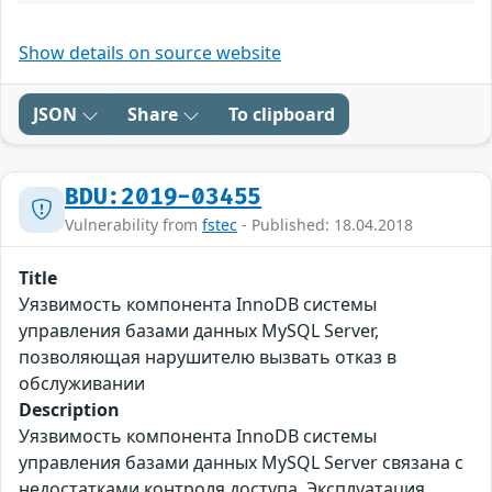
Show details on source website
JSON
Share
To clipboard
BDU:2019-03455
Vulnerability from
fstec
- Published: 18.04.2018
Title
Уязвимость компонента InnoDB системы
управления базами данных MySQL Server,
позволяющая нарушителю вызвать отказ в
обслуживании
Description
Уязвимость компонента InnoDB системы
управления базами данных MySQL Server связана с
недостатками контроля доступа. Эксплуатация