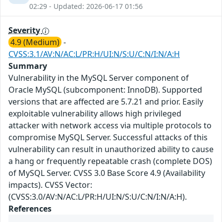
02:29 - Updated: 2026-06-17 01:56
Severity
4.9 (Medium)
-
CVSS:3.1/AV:N/AC:L/PR:H/UI:N/S:U/C:N/I:N/A:H
Summary
Vulnerability in the MySQL Server component of
Oracle MySQL (subcomponent: InnoDB). Supported
versions that are affected are 5.7.21 and prior. Easily
exploitable vulnerability allows high privileged
attacker with network access via multiple protocols to
compromise MySQL Server. Successful attacks of this
vulnerability can result in unauthorized ability to cause
a hang or frequently repeatable crash (complete DOS)
of MySQL Server. CVSS 3.0 Base Score 4.9 (Availability
impacts). CVSS Vector:
(CVSS:3.0/AV:N/AC:L/PR:H/UI:N/S:U/C:N/I:N/A:H).
References