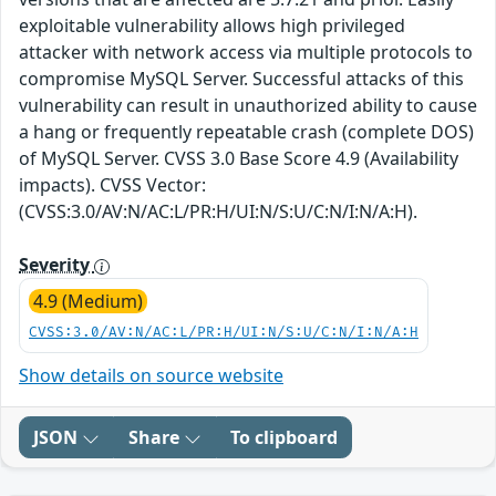
exploitable vulnerability allows high privileged
attacker with network access via multiple protocols to
compromise MySQL Server. Successful attacks of this
vulnerability can result in unauthorized ability to cause
a hang or frequently repeatable crash (complete DOS)
of MySQL Server. CVSS 3.0 Base Score 4.9 (Availability
impacts). CVSS Vector:
(CVSS:3.0/AV:N/AC:L/PR:H/UI:N/S:U/C:N/I:N/A:H).
Severity
4.9 (Medium)
CVSS:3.0/AV:N/AC:L/PR:H/UI:N/S:U/C:N/I:N/A:H
Show details on source website
JSON
Share
To clipboard