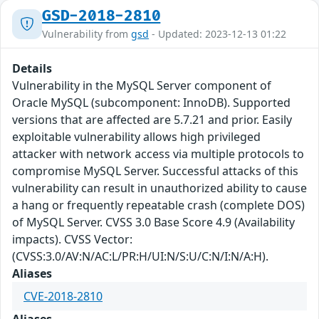
GSD-2018-2810
Vulnerability from
gsd
- Updated: 2023-12-13 01:22
Details
Vulnerability in the MySQL Server component of
Oracle MySQL (subcomponent: InnoDB). Supported
versions that are affected are 5.7.21 and prior. Easily
exploitable vulnerability allows high privileged
attacker with network access via multiple protocols to
compromise MySQL Server. Successful attacks of this
vulnerability can result in unauthorized ability to cause
a hang or frequently repeatable crash (complete DOS)
of MySQL Server. CVSS 3.0 Base Score 4.9 (Availability
impacts). CVSS Vector:
(CVSS:3.0/AV:N/AC:L/PR:H/UI:N/S:U/C:N/I:N/A:H).
Aliases
CVE-2018-2810