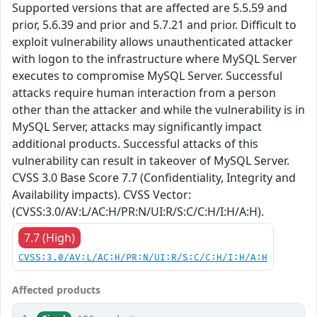
Supported versions that are affected are 5.5.59 and
prior, 5.6.39 and prior and 5.7.21 and prior. Difficult to
exploit vulnerability allows unauthenticated attacker
with logon to the infrastructure where MySQL Server
executes to compromise MySQL Server. Successful
attacks require human interaction from a person
other than the attacker and while the vulnerability is in
MySQL Server, attacks may significantly impact
additional products. Successful attacks of this
vulnerability can result in takeover of MySQL Server.
CVSS 3.0 Base Score 7.7 (Confidentiality, Integrity and
Availability impacts). CVSS Vector:
(CVSS:3.0/AV:L/AC:H/PR:N/UI:R/S:C/C:H/I:H/A:H).
7.7 (High)
CVSS:3.0/AV:L/AC:H/PR:N/UI:R/S:C/C:H/I:H/A:H
Affected products