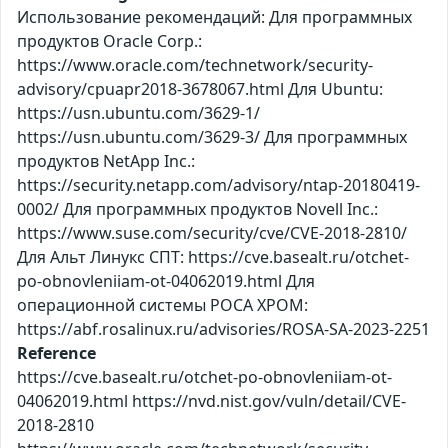
Использование рекомендаций: Для программных
продуктов Oracle Corp.:
https://www.oracle.com/technetwork/security-
advisory/cpuapr2018-3678067.html Для Ubuntu:
https://usn.ubuntu.com/3629-1/
https://usn.ubuntu.com/3629-3/ Для программных
продуктов NetApp Inc.:
https://security.netapp.com/advisory/ntap-20180419-
0002/ Для программных продуктов Novell Inc.:
https://www.suse.com/security/cve/CVE-2018-2810/
Для Альт Линукс СПТ: https://cve.basealt.ru/otchet-
po-obnovleniiam-ot-04062019.html Для
операционной системы РОСА ХРОМ:
https://abf.rosalinux.ru/advisories/ROSA-SA-2023-2251
Reference
https://cve.basealt.ru/otchet-po-obnovleniiam-ot-
04062019.html https://nvd.nist.gov/vuln/detail/CVE-
2018-2810