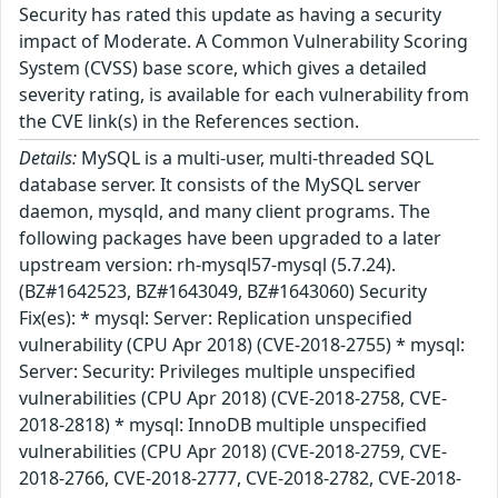
Security has rated this update as having a security
impact of Moderate. A Common Vulnerability Scoring
System (CVSS) base score, which gives a detailed
severity rating, is available for each vulnerability from
the CVE link(s) in the References section.
Details:
MySQL is a multi-user, multi-threaded SQL
database server. It consists of the MySQL server
daemon, mysqld, and many client programs. The
following packages have been upgraded to a later
upstream version: rh-mysql57-mysql (5.7.24).
(BZ#1642523, BZ#1643049, BZ#1643060) Security
Fix(es): * mysql: Server: Replication unspecified
vulnerability (CPU Apr 2018) (CVE-2018-2755) * mysql:
Server: Security: Privileges multiple unspecified
vulnerabilities (CPU Apr 2018) (CVE-2018-2758, CVE-
2018-2818) * mysql: InnoDB multiple unspecified
vulnerabilities (CPU Apr 2018) (CVE-2018-2759, CVE-
2018-2766, CVE-2018-2777, CVE-2018-2782, CVE-2018-