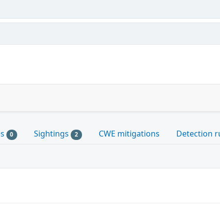
es
Sightings
CWE mitigations
Detection r
0
2