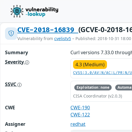
(GCVE-0-2018-1
CVE-2018-16839
Vulnerability from
cvelistv5
– Published: 2018-10-31 18:00
Summary
Curl versions 7.33.0 through
Severity
4.3 (Medium)
CVSS:3.0/AV:N/AC:L/PR:N/
SSVC
Exploitation: none
Automat
CISA Coordinator (v2.0.3)
CWE
CWE-190
CWE-122
Assigner
redhat