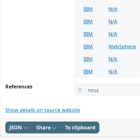
IBM
N/A
IBM
N/A
IBM
N/A
IBM
WebSphere
IBM
N/A
IBM
N/A
References
TITLE
Show details on source website
JSON
Share
To clipboard