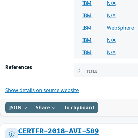
IBM
N/A
IBM
N/A
IBM
WebSphere
IBM
N/A
IBM
N/A
References
TITLE
Show details on source website
JSON
Share
To clipboard
CERTFR-2018-AVI-589