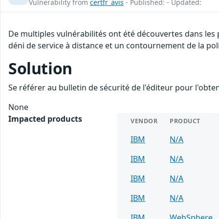
Vulnerability from
certfr_avis
- Published: - Updated:
De multiples vulnérabilités ont été découvertes dans les
déni de service à distance et un contournement de la poli
Solution
Se référer au bulletin de sécurité de l'éditeur pour l'obt
None
Impacted products
VENDOR
PRODUCT
IBM
N/A
IBM
N/A
IBM
N/A
IBM
N/A
IBM
WebSphere