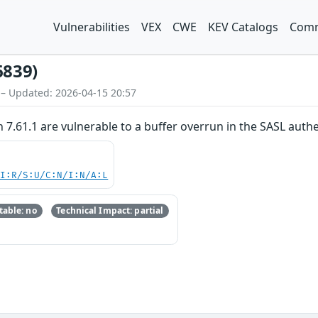
Vulnerabilities
VEX
CWE
KEV Catalogs
Comm
6839)
 – Updated: 2026-04-15 20:57
 7.61.1 are vulnerable to a buffer overrun in the SASL authe
UI:R/S:U/C:N/I:N/A:L
able: no
Technical Impact: partial