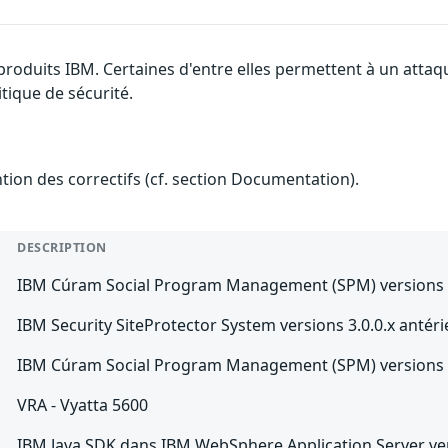
 produits IBM. Certaines d'entre elles permettent à un atta
tique de sécurité.
ention des correctifs (cf. section Documentation).
DESCRIPTION
IBM Cúram Social Program Management (SPM) versions 6.1
IBM Security SiteProtector System versions 3.0.0.x antéri
IBM Cúram Social Program Management (SPM) versions 7.x
VRA - Vyatta 5600
IBM Java SDK dans IBM WebSphere Application Server versio