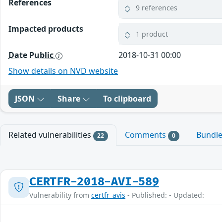
References
9 references
Impacted products
1 product
Date Public
2018-10-31 00:00
Show details on NVD website
JSON
Share
To clipboard
Related vulnerabilities
Comments
Bundl
22
0
CERTFR-2018-AVI-589
Vulnerability from
certfr_avis
- Published: - Updated: