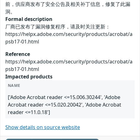
前，供应商发布了安全公告及相关补丁信息，修复了此漏
洞。
Formal description
厂商已发布了漏洞修复程序，请及时关注更新：
https://helpx.adobe.com/security/products/acrobat/a
psb17-01.html
Reference
https://helpx.adobe.com/security/products/acrobat/a
psb17-01.html
Impacted products
NAME
['Adobe Acrobat reader <=15.006.30244', 'Adobe
Acrobat reader <=15.020.20042', 'Adobe Acrobat
reader <=11.0.18']
Show details on source website