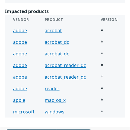
Impacted products
VENDOR
PRODUCT
VERSION
adobe
acrobat
*
adobe
acrobat_dc
*
adobe
acrobat_dc
*
adobe
acrobat_reader_dc
*
adobe
acrobat_reader_dc
*
adobe
reader
*
apple
mac_os_x
*
microsoft
windows
*