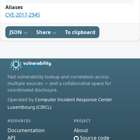
Aliases
CVE-2017-2945
JSON
Share
To clipboard
Fast vulnerability lookup and correlation across
multiple sources — and a collaborative space for
coordinated disclosure.
Operated by
Computer Incident Response Center
Luxembourg (CIRCL)
RESOURCES
PROJECT
Documentation
About
API
Source code