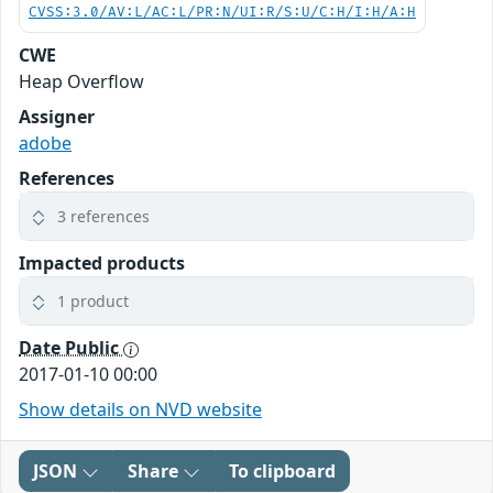
CVSS:3.0/AV:L/AC:L/PR:N/UI:R/S:U/C:H/I:H/A:H
CWE
Heap Overflow
Assigner
adobe
References
3 references
Impacted products
1 product
Date Public
2017-01-10 00:00
Show details on NVD website
JSON
Share
To clipboard