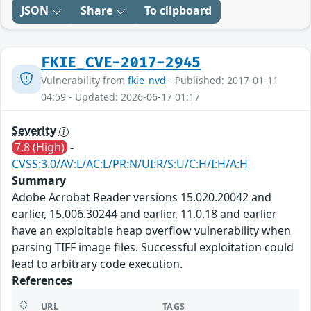
JSON
Share
To clipboard
FKIE_CVE-2017-2945
Vulnerability from
fkie_nvd
- Published: 2017-01-11
04:59 - Updated: 2026-06-17 01:17
Severity
7.8 (High)
-
CVSS:3.0/AV:L/AC:L/PR:N/UI:R/S:U/C:H/I:H/A:H
Summary
Adobe Acrobat Reader versions 15.020.20042 and
earlier, 15.006.30244 and earlier, 11.0.18 and earlier
have an exploitable heap overflow vulnerability when
parsing TIFF image files. Successful exploitation could
lead to arbitrary code execution.
References
URL
TAGS