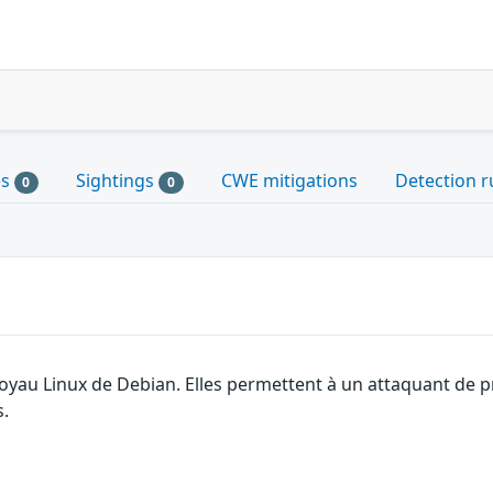
es
Sightings
CWE mitigations
Detection r
0
0
noyau Linux de Debian. Elles permettent à un attaquant de pr
s.