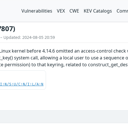
Vulnerabilities
VEX
CWE
KEV Catalogs
Comm
7807)
 – Updated: 2024-08-05 20:59
inux kernel before 4.14.6 omitted an access-control check 
_key() system call, allowing a local user to use a sequence o
e permission) to that keyring, related to construct_get_dest
UI:N/S:U/C:N/I:L/A:N