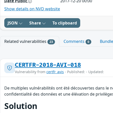
Date Public
2017-12-20 00:00
Show details on NVD website
JSON
Share
To clipboard
Related vulnerabilities
Comments
Bundl
23
0
CERTFR-2018-AVI-018
Vulnerability from
certfr_avis
- Published: - Updated:
De multiples vulnérabilités ont été découvertes dans le 
confidentialité des données et une élévation de privilège
Solution