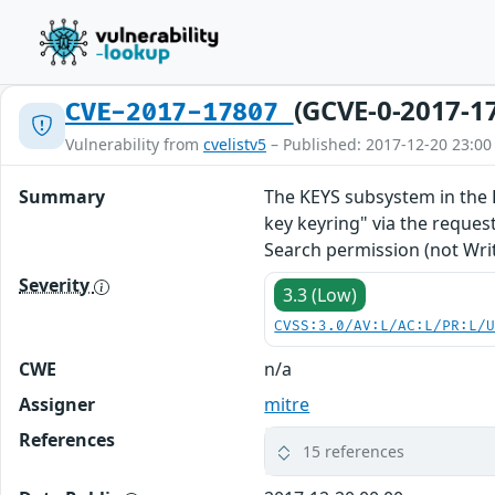
(GCVE-0-2017-1
CVE-2017-17807
Vulnerability from
cvelistv5
– Published: 2017-12-20 23:00
Summary
The KEYS subsystem in the L
key keyring" via the request
Search permission (not Writ
Severity
3.3 (Low)
CVSS:3.0/AV:L/AC:L/PR:L/
CWE
n/a
Assigner
mitre
References
15 references