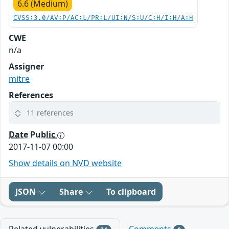
6.6 (Medium)
CVSS:3.0/AV:P/AC:L/PR:L/UI:N/S:U/C:H/I:H/A:H
CWE
n/a
Assigner
mitre
References
11 references
Date Public
2017-11-07 00:00
Show details on NVD website
JSON
Share
To clipboard