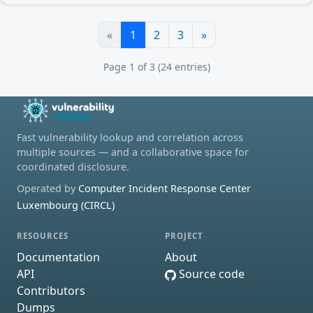
«
1
2
3
»
Page 1 of 3 (24 entries)
Fast vulnerability lookup and correlation across
multiple sources — and a collaborative space for
coordinated disclosure.
Operated by
Computer Incident Response Center
Luxembourg (CIRCL)
RESOURCES
PROJECT
Documentation
About
API
Source code
Contributors
Dumps