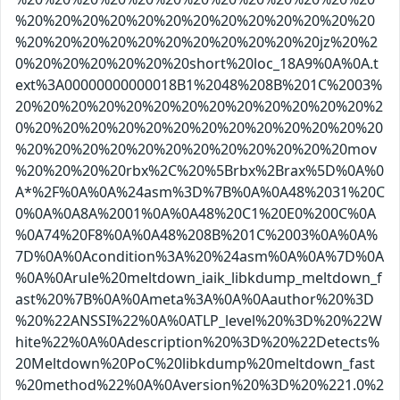
%20%20%20%20%20%20%20%20%20%20%20%20%20
%20%20%20%20%20%20%20%20%20%20%20jz%20%2
0%20%20%20%20%20%20short%20loc_18A9%0A%0A.t
ext%3A00000000000018B1%2048%208B%201C%2003%
20%20%20%20%20%20%20%20%20%20%20%20%20%2
0%20%20%20%20%20%20%20%20%20%20%20%20%20
%20%20%20%20%20%20%20%20%20%20%20%20mov
%20%20%20%20rbx%2C%20%5Brbx%2Brax%5D%0A%0
A*%2F%0A%0A%24asm%3D%7B%0A%0A48%2031%20C
0%0A%0A8A%2001%0A%0A48%20C1%20E0%200C%0A
%0A74%20F8%0A%0A48%208B%201C%2003%0A%0A%
7D%0A%0Acondition%3A%20%24asm%0A%0A%7D%0A
%0A%0Arule%20meltdown_iaik_libkdump_meltdown_f
ast%20%7B%0A%0Ameta%3A%0A%0Aauthor%20%3D
%20%22ANSSI%22%0A%0ATLP_level%20%3D%20%22W
hite%22%0A%0Adescription%20%3D%20%22Detects%
20Meltdown%20PoC%20libkdump%20meltdown_fast
%20method%22%0A%0Aversion%20%3D%20%221.0%2