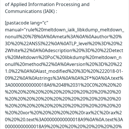
of Applied Information Processing and
Communications (IAIK) :
[pastacode lang="c"
manual="rule%20meltdown_iaik_libkdump_meltdown_
nonull%20%7B%0A%0Ameta%3A%0A%0Aauthor%20%
3D%20%22ANSSI%22%0A%0ATLP_level%20%3D%20%2
2White%22%0A%0Adescription%20%3D%20%22Detect
s%20Meltdown%20PoC%20libkdump%20meltdown_n
onull%20method%22%0A%0Aversion%20%3D%20%22
1.0%22%0A%0Alast_modified%20%3D%20%222018-01-
09%22%0A%0Astrings%3A%0A%0A%2F*%0A%0A.text%
3A00000000000018A6%2048%2031%20C0%20%20%20
%20%20%20%20%20%20%20%20%20%20%20%20%20
%20%20%20%20%20%20%20%20%20%20%20%20%20
%20%20%20%20%20%20%20%20%20%20%20%20%20
%20%20xor%20%20%20%20%20%20rax%2C%20rax%2
0%20%20.text%3A00000000000018A9%0A%0A.text%3A
00000000000018A9%20%20%20%20%20%20%20%20%