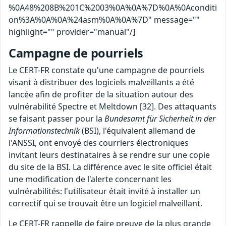
%0A48%208B%201C%2003%0A%0A%7D%0A%0Aconditi
on%3A%0A%0A%24asm%0A%0A%7D" message=""
highlight="" provider="manual"/]
Campagne de pourriels
Le CERT-FR constate qu'une campagne de pourriels
visant à distribuer des logiciels malveillants a été
lancée afin de profiter de la situation autour des
vulnérabilité Spectre et Meltdown [32]. Des attaquants
se faisant passer pour la
Bundesamt für Sicherheit in der
Informationstechnik
(BSI), l'équivalent allemand de
l'ANSSI, ont envoyé des courriers électroniques
invitant leurs destinataires à se rendre sur une copie
du site de la BSI. La différence avec le site officiel était
une modification de l'alerte concernant les
vulnérabilités: l'utilisateur était invité à installer un
correctif qui se trouvait être un logiciel malveillant.
Le CERT-FR rappelle de faire preuve de la plus grande