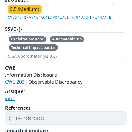
5.5 (Medium)
CVSS:3.1/AV:L/AC:L/PR:L/UI:N/S:U/C:H/I:N/A:N
SSVC
Exploitation: none
Automatable: no
Technical Impact: partial
CISA Coordinator (v2.0.3)
CWE
Information Disclosure
CWE-203
- Observable Discrepancy
Assigner
intel
References
147 references
Impacted products