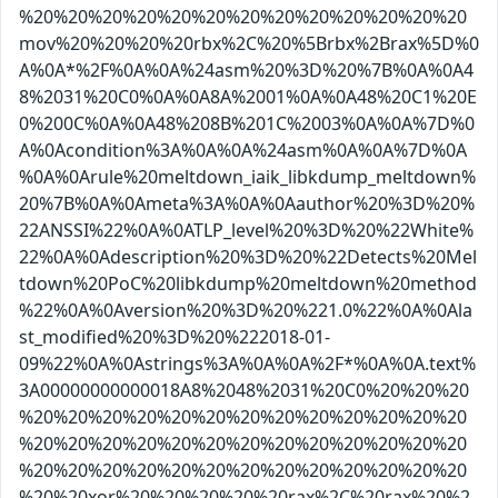
%20%20%20%20%20%20%20%20%20%20%20%20%20
mov%20%20%20%20rbx%2C%20%5Brbx%2Brax%5D%0
A%0A*%2F%0A%0A%24asm%20%3D%20%7B%0A%0A4
8%2031%20C0%0A%0A8A%2001%0A%0A48%20C1%20E
0%200C%0A%0A48%208B%201C%2003%0A%0A%7D%0
A%0Acondition%3A%0A%0A%24asm%0A%0A%7D%0A
%0A%0Arule%20meltdown_iaik_libkdump_meltdown%
20%7B%0A%0Ameta%3A%0A%0Aauthor%20%3D%20%
22ANSSI%22%0A%0ATLP_level%20%3D%20%22White%
22%0A%0Adescription%20%3D%20%22Detects%20Mel
tdown%20PoC%20libkdump%20meltdown%20method
%22%0A%0Aversion%20%3D%20%221.0%22%0A%0Ala
st_modified%20%3D%20%222018-01-
09%22%0A%0Astrings%3A%0A%0A%2F*%0A%0A.text%
3A00000000000018A8%2048%2031%20C0%20%20%20
%20%20%20%20%20%20%20%20%20%20%20%20%20
%20%20%20%20%20%20%20%20%20%20%20%20%20
%20%20%20%20%20%20%20%20%20%20%20%20%20
%20%20xor%20%20%20%20%20rax%2C%20rax%20%2