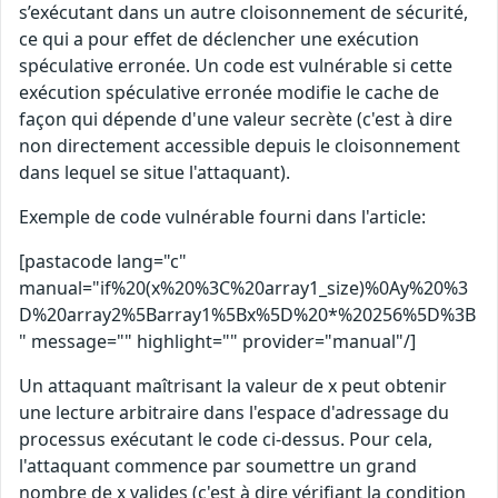
s’exécutant dans un autre cloisonnement de sécurité,
ce qui a pour effet de déclencher une exécution
spéculative erronée. Un code est vulnérable si cette
exécution spéculative erronée modifie le cache de
façon qui dépende d'une valeur secrète (c'est à dire
non directement accessible depuis le cloisonnement
dans lequel se situe l'attaquant).
Exemple de code vulnérable fourni dans l'article:
[pastacode lang="c"
manual="if%20(x%20%3C%20array1_size)%0Ay%20%3
D%20array2%5Barray1%5Bx%5D%20*%20256%5D%3B
" message="" highlight="" provider="manual"/]
Un attaquant maîtrisant la valeur de x peut obtenir
une lecture arbitraire dans l'espace d'adressage du
processus exécutant le code ci-dessus. Pour cela,
l'attaquant commence par soumettre un grand
nombre de x valides (c'est à dire vérifiant la condition