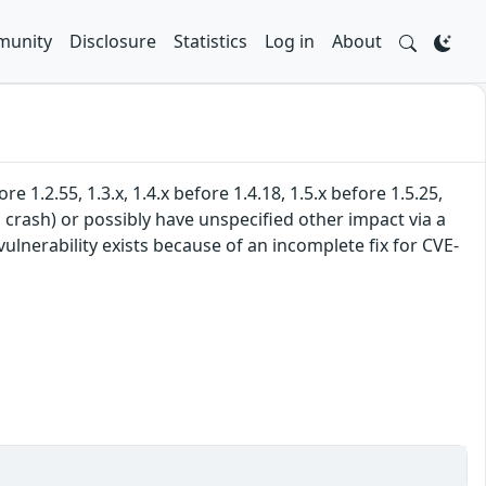
unity
Disclosure
Statistics
Log in
About
e 1.2.55, 1.3.x, 1.4.x before 1.4.18, 1.5.x before 1.5.25,
n crash) or possibly have unspecified other impact via a
ulnerability exists because of an incomplete fix for CVE-