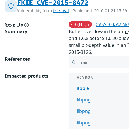
FKIE_CVE-2015-8472
Vulnerability from
fkie_nvd
- Published: 2016-01-21 15:59 
Severity
7.3 (High)
-
CVSS:3.0/AV:N/A
Summary
Buffer overflow in the png_se
and 1.6.x before 1.6.20 allo
small bit-depth value in an
2015-8126.
References
URL
Impacted products
VENDOR
apple
libpng
libpng
libpng