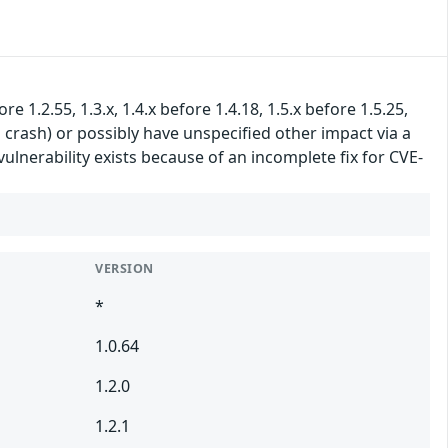
e 1.2.55, 1.3.x, 1.4.x before 1.4.18, 1.5.x before 1.5.25,
n crash) or possibly have unspecified other impact via a
ulnerability exists because of an incomplete fix for CVE-
VERSION
*
1.0.64
1.2.0
1.2.1