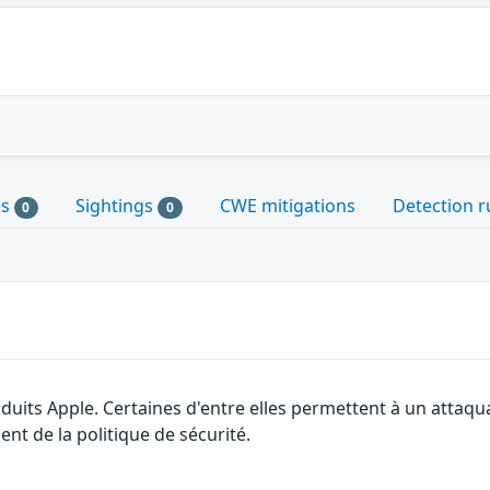
es
Sightings
CWE mitigations
Detection r
0
0
roduits Apple. Certaines d'entre elles permettent à un attaq
nt de la politique de sécurité.