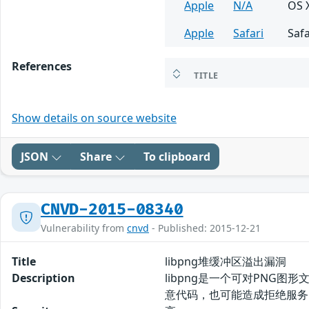
Apple
N/A
OS X
Apple
Safari
Safa
References
TITLE
Show details on source website
JSON
Share
To clipboard
CNVD-2015-08340
Vulnerability from
cnvd
- Published: 2015-12-21
Title
libpng堆缓冲区溢出漏洞
Description
libpng是一个可对PNG
意代码，也可能造成拒绝服务