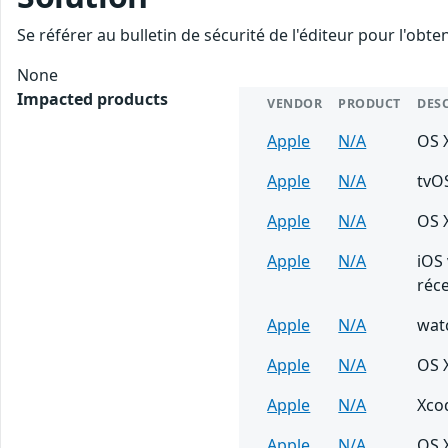
Se référer au bulletin de sécurité de l'éditeur pour l'obt
None
Impacted products
VENDOR
PRODUCT
DES
Apple
N/A
OS X
Apple
N/A
tvO
Apple
N/A
OS X
Apple
N/A
iOS 
réc
Apple
N/A
wat
Apple
N/A
OS X
Apple
N/A
Xcod
Apple
N/A
OS X