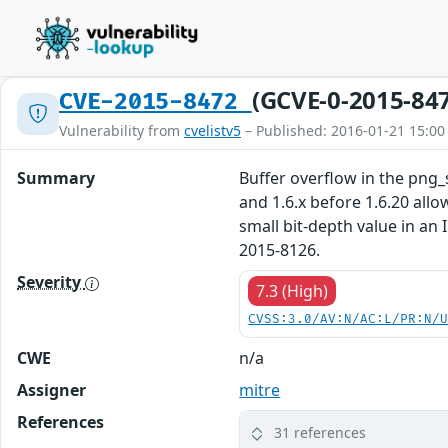
(GCVE-0-2015-84
CVE-2015-8472
Vulnerability from
cvelistv5
– Published: 2016-01-21 15:00
Summary
Buffer overflow in the png_se
and 1.6.x before 1.6.20 allo
small bit-depth value in an
2015-8126.
Severity
7.3 (High)
CVSS:3.0/AV:N/AC:L/PR:N/
CWE
n/a
Assigner
mitre
References
31 references