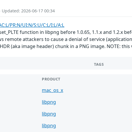
- Updated: 2026-06-17 00:34
C:L/PR:N/UI:N/S:U/C:L/I:L/A:L
t_PLTE function in libpng before 1.0.65, 1.1.x and 1.2.x befor
ws remote attackers to cause a denial of service (applicatio
 IHDR (aka image header) chunk in a PNG image. NOTE: this v
TAGS
PRODUCT
mac_os_x
libpng
libpng
libpng