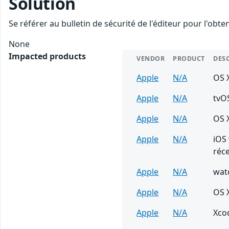
Solution
Se référer au bulletin de sécurité de l'éditeur pour l'obt
None
Impacted products
VENDOR
PRODUCT
DES
Apple
N/A
OS X
Apple
N/A
tvO
Apple
N/A
OS X
Apple
N/A
iOS 
réc
Apple
N/A
wat
Apple
N/A
OS X
Apple
N/A
Xcod