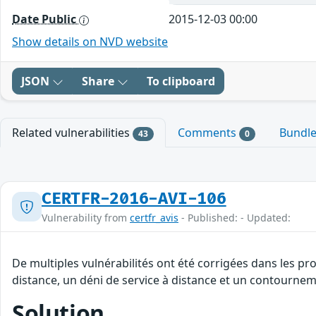
Date Public
2015-12-03 00:00
Show details on NVD website
JSON
Share
To clipboard
Related vulnerabilities
Comments
Bundl
43
0
CERTFR-2016-AVI-106
Vulnerability from
certfr_avis
- Published: - Updated:
De multiples vulnérabilités ont été corrigées dans les p
distance, un déni de service à distance et un contourneme
Solution