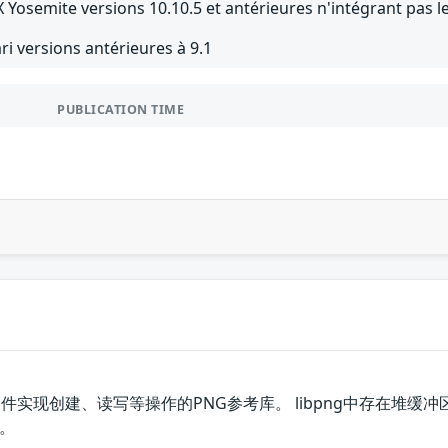
 Yosemite versions 10.10.5 et antérieures n'intégrant pas le
ri versions antérieures à 9.1
PUBLICATION TIME
图形文件实现创建、读写等操作的PNG参考库。 libpng中存在
。