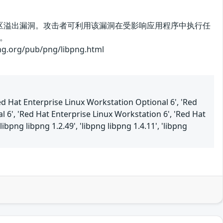
堆缓冲区溢出漏洞。攻击者可利用该漏洞在受影响应用程序中执行任
。
pub/png/libpng.html
Red Hat Enterprise Linux Workstation Optional 6', 'Red
 6', 'Red Hat Enterprise Linux Workstation 6', 'Red Hat
bpng libpng 1.2.49', 'libpng libpng 1.4.11', 'libpng