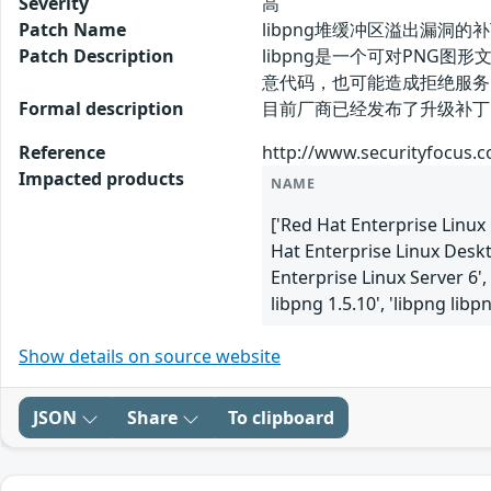
Severity
高
Patch Name
libpng堆缓冲区溢出漏洞的
Patch Description
libpng是一个可对PNG
意代码，也可能造成拒绝服务
Formal description
目前厂商已经发布了升级补丁以修复这个
Reference
http://www.securityfocus.
Impacted products
NAME
['Red Hat Enterprise Linux
Hat Enterprise Linux Deskt
Enterprise Linux Server 6',
libpng 1.5.10', 'libpng libpn
Show details on source website
JSON
Share
To clipboard