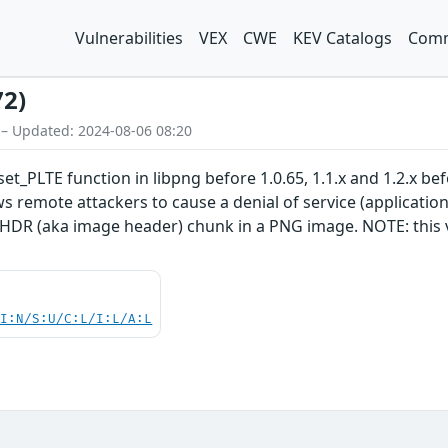
Vulnerabilities
VEX
CWE
KEV Catalogs
Comm
72)
 – Updated: 2024-08-06 08:20
t_PLTE function in libpng before 1.0.65, 1.1.x and 1.2.x befor
ws remote attackers to cause a denial of service (applicatio
 IHDR (aka image header) chunk in a PNG image. NOTE: this v
UI:N/S:U/C:L/I:L/A:L