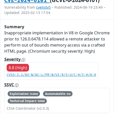
CVE-2024-6101
Vulnerability from
cvelistv5
– Published: 2024-06-19 23:49 –
Updated: 2025-02-13 17:54
Summary
Inappropriate implementation in V8 in Google Chrome
prior to 126.0.6478.114 allowed a remote attacker to
perform out of bounds memory access via a crafted
HTML page. (Chromium security severity: High)
Severity
8.8 (High)
CVSS:3.1/AV:N/AC:L/PR:N/UI:R/S:U/C:H/I:H/A:H
SSVC
Exploitation: none
Automatable: no
Technical Impact: total
CISA Coordinator (v2.0.3)