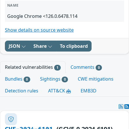
NAME
Google Chrome <126.0.6478.114
Show details on source website
JSON
Share
To clipboard
Related vulnerabilities
Comments
1
0
Bundles
Sightings
CWE mitigations
0
0
Detection rules
ATT&CK
EMB3D
(GCVE-0-2024-6101)