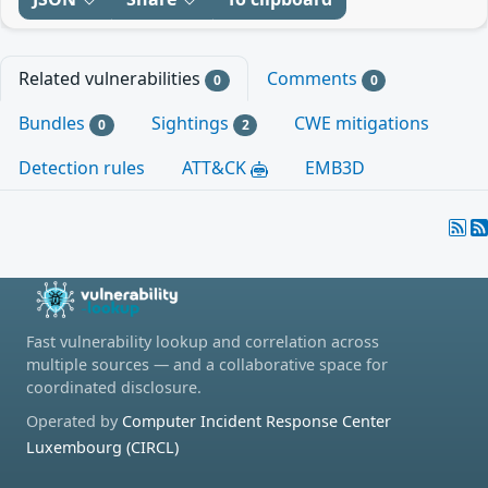
Related vulnerabilities
Comments
0
0
Bundles
Sightings
CWE mitigations
0
2
Detection rules
ATT&CK
EMB3D
Fast vulnerability lookup and correlation across
multiple sources — and a collaborative space for
coordinated disclosure.
Operated by
Computer Incident Response Center
Luxembourg (CIRCL)