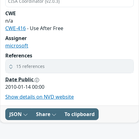
CISA Coordinator (v2.0.3)
CWE
n/a
CWE-416
- Use After Free
Assigner
microsoft
References
15 references
Date Public
2010-01-14 00:00
Show details on NVD website
JSON
Share
To clipboard