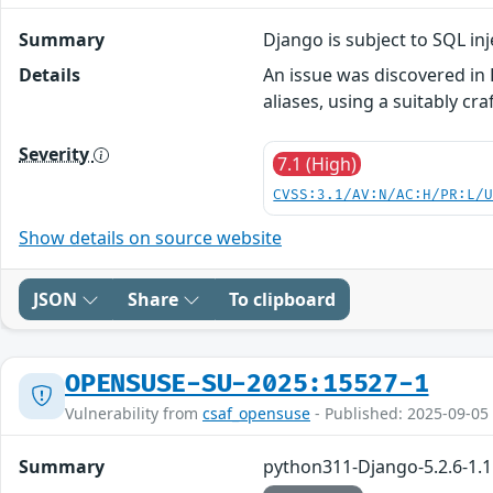
Summary
Django is subject to SQL in
Details
An issue was discovered in D
aliases, using a suitably c
Severity
7.1 (High)
CVSS:3.1/AV:N/AC:H/PR:L/
Show details on source website
JSON
Share
To clipboard
OPENSUSE-SU-2025:15527-1
Vulnerability from
csaf_opensuse
- Published: 2025-09-05
Summary
python311-Django-5.2.6-1.