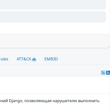
rules
ATT&CK
EMB3D
ожений Django, позволяющая нарушителю выполнить