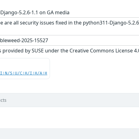
Django-5.2.6-1.1 on GA media
e are all security issues fixed in the python311-Django-5.
bleweed-2025-15527
s provided by SUSE under the Creative Commons License 4.0 
UI:N/S:U/C:H/I:H/A:H
cts