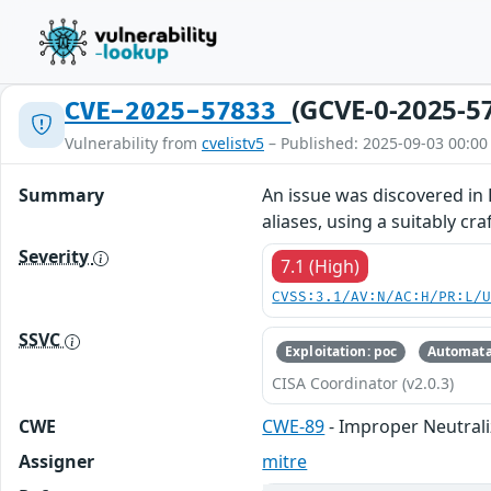
(GCVE-0-2025-5
CVE-2025-57833
Vulnerability from
cvelistv5
– Published: 2025-09-03 00:00
Summary
An issue was discovered in D
aliases, using a suitably c
Severity
7.1 (High)
CVSS:3.1/AV:N/AC:H/PR:L/
SSVC
Exploitation: poc
Automata
CISA Coordinator (v2.0.3)
CWE
CWE-89
- Improper Neutrali
Assigner
mitre