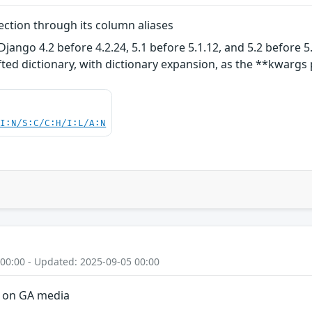
jection through its column aliases
jango 4.2 before 4.2.24, 5.1 before 5.1.12, and 5.2 before 5.
rafted dictionary, with dictionary expansion, as the **kwargs
UI:N/S:C/C:H/I:L/A:N
 00:00 - Updated: 2025-09-05 00:00
1 on GA media