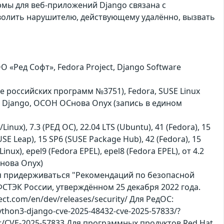
рмы для веб-приложений Django связана с
волить нарушителю, действующему удалённо, вызвать
О «Ред Софт», Fedora Project, Django Software
е российских программ №3751), Fedora, SUSE Linux
L, Django, ОСОН ОСнова Оnyx (запись в едином
nux), 7.3 (РЕД ОС), 22.04 LTS (Ubuntu), 41 (Fedora), 15
SE Leap), 15 SP6 (SUSE Package Hub), 42 (Fedora), 15
nux), epel9 (Fedora EPEL), epel8 (Fedora EPEL), от 4.2
ОСнова Оnyx)
ся придерживаться "Рекомендаций по безопасной
СТЭК России, утверждённом 25 декабря 2022 года.
t.com/en/dev/releases/security/ Для РедОС:
ython3-django-cve-2025-48432-cve-2025-57833/?
cker/CVE-2025-57833 Для программных продуктов Red Hat