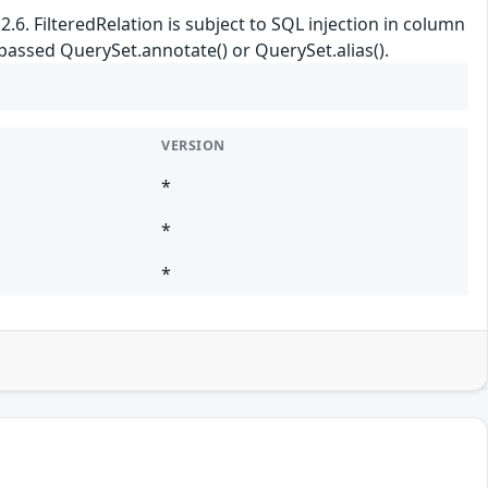
2.6. FilteredRelation is subject to SQL injection in column
 passed QuerySet.annotate() or QuerySet.alias().
VERSION
*
*
*