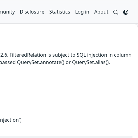
unity
Disclosure
Statistics
Log in
About
2.6. FilteredRelation is subject to SQL injection in column
 passed QuerySet.annotate() or QuerySet.alias().
njection')