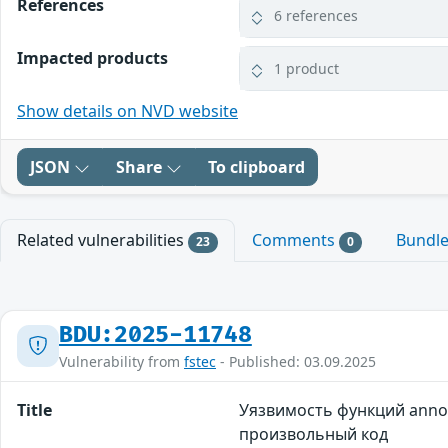
References
6 references
Impacted products
1 product
Show details on NVD website
JSON
Share
To clipboard
Related vulnerabilities
Comments
Bundl
23
0
BDU:2025-11748
Vulnerability from
fstec
- Published: 03.09.2025
Title
Уязвимость функций anno
произвольный код