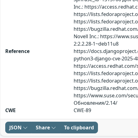
Inc.: https://access.redha
https://lists.fedoraproje
https://lists.fedoraproje
https://bugzilla.redhat.c
Novell Inc.: https://www.
2:2.2.28-1~deb11u8
Reference
https://docs.djangoproject
python3-django-cve-2025-48
https://access.redhat.com/
https://lists.fedoraproje
https://lists.fedoraproje
https://bugzilla.redhat.co
https://www.suse.com/secu
Обновления/2.14/
CWE
CWE-89
JSON
Share
To clipboard