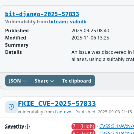
bit-django-2025-57833
Vulnerability from
bitnami_vulndb
Published
2025-09-25 08:40
Modified
2025-11-06 13:25
Summary
Details
An issue was discovered in D
aliases, using a suitably c
JSON
Share
To clipboard
FKIE_CVE-2025-57833
Vulnerability from
fkie_nvd
- Published: 2025-09-03 21:15 
Severity
7.1 (High)
-
CVSS:3.1/AV:N/
8.1 (High)
-
CVSS:3.1/AV:N/