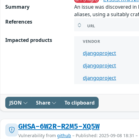
Summary
An issue was discovered in D
aliases, using a suitably c
References
URL
Impacted products
VENDOR
djangoproject
djangoproject
djangoproject
JSON
Share
To clipboard
GHSA-6W2R-R2M5-XQ5W
Vulnerability from
github
– Published: 2025-09-08 18:31 –