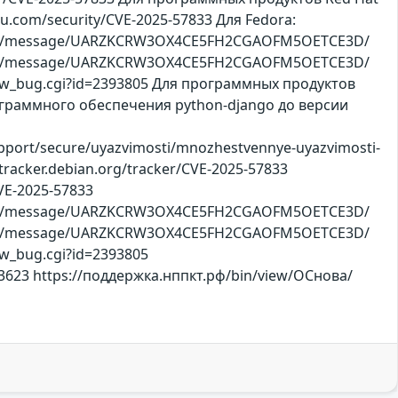
ntu.com/security/CVE-2025-57833 Для Fedora:
oject.org/message/UARZKCRW3OX4CE5FH2CGAOFM5OETCE3D/
oject.org/message/UARZKCRW3OX4CE5FH2CGAOFM5OETCE3D/
show_bug.cgi?id=2393805 Для программных продуктов
программного обеспечения python-django до версии
/support/secure/uyazvimosti/mnozhestvennye-uyazvimosti-
tracker.debian.org/tracker/CVE-2025-57833
CVE-2025-57833
oject.org/message/UARZKCRW3OX4CE5FH2CGAOFM5OETCE3D/
oject.org/message/UARZKCRW3OX4CE5FH2CGAOFM5OETCE3D/
ow_bug.cgi?id=2393805
s/3623 https://поддержка.нппкт.рф/bin/view/ОСнова/