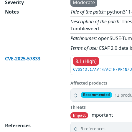
Severity
Moderate
Notes
Title of the patch:
python311-
Description of the patch:
Thes
Tumbleweed.
Patchnames:
openSUSE-Tum
Terms of use:
CSAF 2.0 data i
CVE-2025-57833
8.1 (High)
CVSS:3.1/AV:N/AC:H/PR:N/
Affected products
12 produ
Recommended
Threats
important
Impact
References
5 references