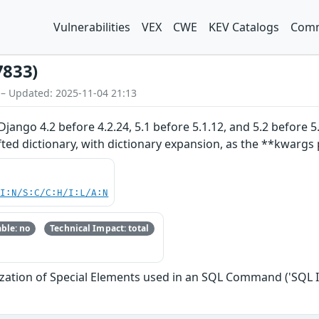
Vulnerabilities
VEX
CWE
KEV Catalogs
Comm
7833)
 – Updated: 2025-11-04 21:13
jango 4.2 before 4.2.24, 5.1 before 5.1.12, and 5.2 before 5.
rafted dictionary, with dictionary expansion, as the **kwargs
UI:N/S:C/C:H/I:L/A:N
ble: no
Technical Impact: total
zation of Special Elements used in an SQL Command ('SQL I