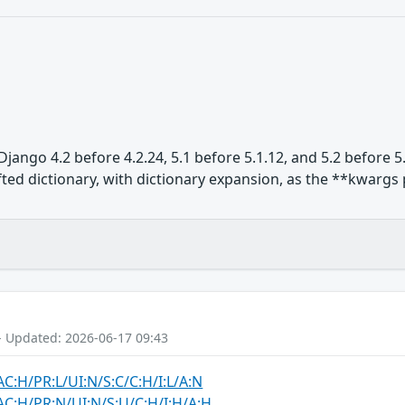
jango 4.2 before 4.2.24, 5.1 before 5.1.12, and 5.2 before 5.
rafted dictionary, with dictionary expansion, as the **kwargs
- Updated: 2026-06-17 09:43
AC:H/PR:L/UI:N/S:C/C:H/I:L/A:N
AC:H/PR:N/UI:N/S:U/C:H/I:H/A:H