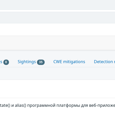
es
Sightings
CWE mitigations
Detection 
0
35
tate() и alias() программной платформы для веб-прил