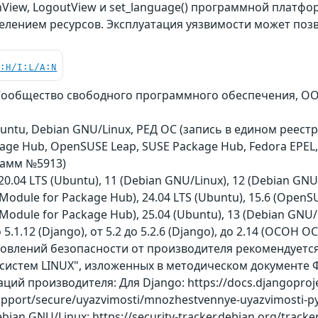
View, LogoutView и set_language() программной платфо
лением ресурсов. Эксплуатация уязвимости может поз
C:H/I:L/A:N
d., Сообщество свободного программного обеспечения, ОО
ntu, Debian GNU/Linux, РЕД ОС (запись в едином реестр
ckage Hub, OpenSUSE Leap, SUSE Package Hub, Fedora EPE
рамм №5913)
.04 LTS (Ubuntu), 11 (Debian GNU/Linux), 12 (Debian GNU/Li
 Module for Package Hub), 24.04 LTS (Ubuntu), 15.6 (OpenSU
Module for Package Hub), 25.04 (Ubuntu), 13 (Debian GNU/Li
до 5.1.12 (Django), от 5.2 до 5.2.6 (Django), до 2.14 (ОСОН 
бновлений безопасности от производителя рекомендует
истем LINUX", изложенных в методическом документе Ф
й производителя: Для Django: https://docs.djangoprojec
/support/secure/uyazvimosti/mnozhestvennye-uyazvimosti-p
bian GNU/Linux: https://security-tracker.debian.org/tra