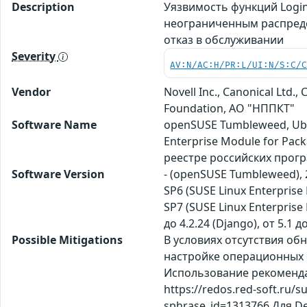
Description
Уязвимость функций Login
неограниченным распреде
отказ в обслуживании
Severity
AV:N/AC:H/PR:L/UI:N/S:C/
Vendor
Novell Inc., Canonical Lt
Foundation, АО "НППКТ"
Software Name
openSUSE Tumbleweed, Ubu
Enterprise Module for Pa
реестре российских прог
Software Version
- (openSUSE Tumbleweed), 20
SP6 (SUSE Linux Enterprise
SP7 (SUSE Linux Enterprise 
до 4.2.24 (Django), от 5.1 
Possible Mitigations
В условиях отсутствия о
настройке операционных с
Использование рекомендаци
https://redos.red-soft.ru
sphrase_id=1313766 Для De