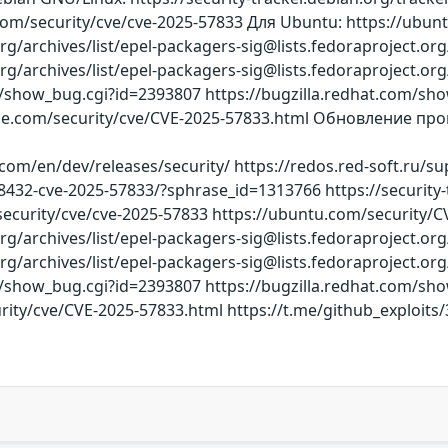
t.com/security/cve/cve-2025-57833 Для Ubuntu: https://ubu
ct.org/archives/list/epel-packagers-sig@lists.fedorapr
ct.org/archives/list/epel-packagers-sig@lists.fedorapr
om/show_bug.cgi?id=2393807 https://bugzilla.redhat.com/
suse.com/security/cve/CVE-2025-57833.html Обновление 
.com/en/dev/releases/security/ https://redos.red-soft.ru
432-cve-2025-57833/?sphrase_id=1313766 https://security-
security/cve/cve-2025-57833 https://ubuntu.com/security/
ct.org/archives/list/epel-packagers-sig@lists.fedorapr
ct.org/archives/list/epel-packagers-sig@lists.fedorapr
m/show_bug.cgi?id=2393807 https://bugzilla.redhat.com/sh
rity/cve/CVE-2025-57833.html https://t.me/github_exploit