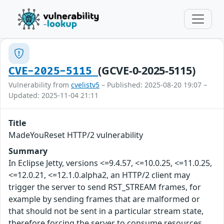
(GCVE-0-2025-5115)
CVE-2025-5115
Vulnerability from
cvelistv5
– Published: 2025-08-20 19:07 –
Updated: 2025-11-04 21:11
Title
MadeYouReset HTTP/2 vulnerability
Summary
In Eclipse Jetty, versions <=9.4.57, <=10.0.25, <=11.0.25,
<=12.0.21, <=12.1.0.alpha2, an HTTP/2 client may
trigger the server to send RST_STREAM frames, for
example by sending frames that are malformed or
that should not be sent in a particular stream state,
therefore forcing the server to consume resources