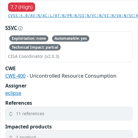
7.7 (High)
CVSS:4.0/AV:N/AC:L/AT:N/PR:N/UI:N/VC:N/VI:N/VA:N/SC:
SSVC
Exploitation: none
Automatable: yes
Technical Impact: partial
CISA Coordinator (v2.0.3)
CWE
CWE-400
- Uncontrolled Resource Consumption
Assigner
eclipse
References
11 references
Impacted products
1 product