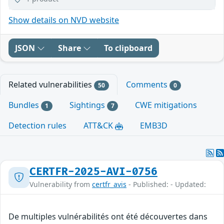
Show details on NVD website
JSON
Share
To clipboard
Related vulnerabilities
Comments
50
0
Bundles
Sightings
CWE mitigations
1
7
Detection rules
ATT&CK
EMB3D
CERTFR-2025-AVI-0756
Vulnerability from
certfr_avis
- Published: - Updated:
De multiples vulnérabilités ont été découvertes dans