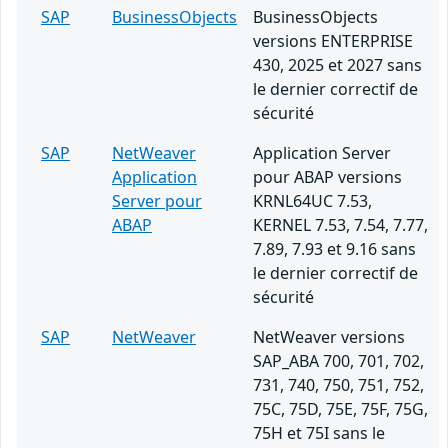
SAP
BusinessObjects
BusinessObjects
versions ENTERPRISE
430, 2025 et 2027 sans
le dernier correctif de
sécurité
SAP
NetWeaver
Application Server
Application
pour ABAP versions
Server pour
KRNL64UC 7.53,
ABAP
KERNEL 7.53, 7.54, 7.77,
7.89, 7.93 et 9.16 sans
le dernier correctif de
sécurité
SAP
NetWeaver
NetWeaver versions
SAP_ABA 700, 701, 702,
731, 740, 750, 751, 752,
75C, 75D, 75E, 75F, 75G,
75H et 75I sans le