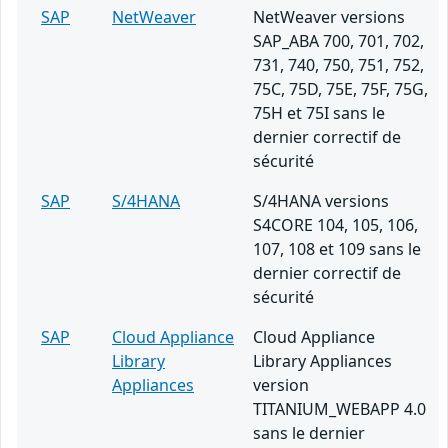
SAP
NetWeaver
NetWeaver versions
SAP_ABA 700, 701, 702,
731, 740, 750, 751, 752,
75C, 75D, 75E, 75F, 75G,
75H et 75I sans le
dernier correctif de
sécurité
SAP
S/4HANA
S/4HANA versions
S4CORE 104, 105, 106,
107, 108 et 109 sans le
dernier correctif de
sécurité
SAP
Cloud Appliance
Cloud Appliance
Library
Library Appliances
Appliances
version
TITANIUM_WEBAPP 4.0
sans le dernier