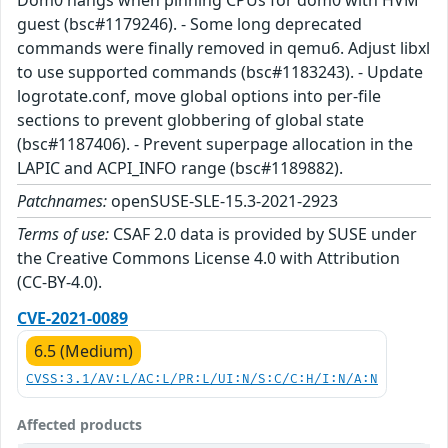
guest (bsc#1179246). - Some long deprecated
commands were finally removed in qemu6. Adjust libxl
to use supported commands (bsc#1183243). - Update
logrotate.conf, move global options into per-file
sections to prevent globbering of global state
(bsc#1187406). - Prevent superpage allocation in the
LAPIC and ACPI_INFO range (bsc#1189882).
Patchnames:
openSUSE-SLE-15.3-2021-2923
Terms of use:
CSAF 2.0 data is provided by SUSE under
the Creative Commons License 4.0 with Attribution
(CC-BY-4.0).
CVE-2021-0089
6.5 (Medium)
CVSS:3.1/AV:L/AC:L/PR:L/UI:N/S:C/C:H/I:N/A:N
Affected products