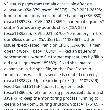
v2 status pages may remain accessible after de-
allocation (XSA-379)(bsc#1189376). - CVE-2021-28698:
long running loops in grant table handling (XSA-380)
(bsc#1189378). - CVE-2021-28699: inadequate grant-v2
status frames array bounds check (XSA-382)
(bsc#1189380). - CVE-2021-28700: No memory limit for
dom0less domUs (XSA-383)(bsc#1189381). Other
issues fixed: - Fixed 'Panic on CPU 0: IO-APIC + timer
doesn't work!' (bsc#1180491) - Fixed an issue with
xencommons, where file format expecations by fillup
did not allign (bsc#1185682) - Fixed shell macro
expansion in the spec file, so that ExecStart= in
xendomains-wait-disks.service is created correctly
(bsc#1183877) - Upstream bug fixes (bsc#1027519) -
Fixed Xen SLES11SP4 guest hangs on cluster
(bsc#1188050). - xl monitoring process exits during xl
save -p|-c keep the monitoring process running to
cleanup the domU during shutdown (bsc#1176189). -
Dom0 hangs when pinning CPUs for dom0 with HVM