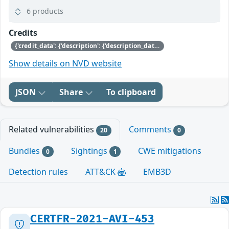
6 products
Credits
{'credit_data': {'description': {'description_data': [{'lang': 'eng', 'value': 'This issue was discovered by Igor Druzhinin and Andrew Cooper of Citrix,\nand further issues were uncovered by by Jan Beulich of SUSE while trying\nto fix the first issue.'}]}}}
Show details on NVD website
JSON
Share
To clipboard
Related vulnerabilities
Comments
20
0
Bundles
Sightings
CWE mitigations
0
1
Detection rules
ATT&CK
EMB3D
CERTFR-2021-AVI-453