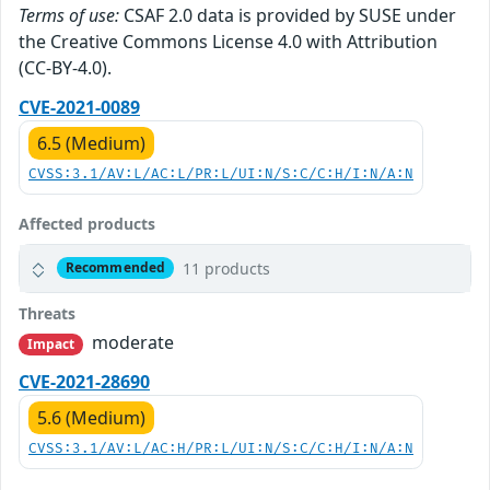
Terms of use:
CSAF 2.0 data is provided by SUSE under
the Creative Commons License 4.0 with Attribution
(CC-BY-4.0).
CVE-2021-0089
6.5 (Medium)
CVSS:3.1/AV:L/AC:L/PR:L/UI:N/S:C/C:H/I:N/A:N
Affected products
11 products
Recommended
Threats
moderate
Impact
CVE-2021-28690
5.6 (Medium)
CVSS:3.1/AV:L/AC:H/PR:L/UI:N/S:C/C:H/I:N/A:N