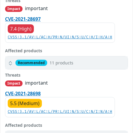
Threats
important
Impact
CVE-2021-28697
7.4 (High)
CVSS:3.1/AV:L/AC:H/PR:N/UI:N/S:U/C:H/I:H/A:H
Affected products
11 products
Recommended
Threats
important
Impact
CVE-2021-28698
5.5 (Medium)
CVSS:3.1/AV:L/AC:L/PR:L/UI:N/S:U/C:N/I:N/A:H
Affected products