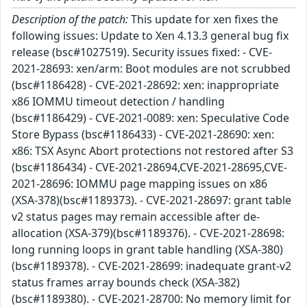
Description of the patch:
This update for xen fixes the
following issues: Update to Xen 4.13.3 general bug fix
release (bsc#1027519). Security issues fixed: - CVE-
2021-28693: xen/arm: Boot modules are not scrubbed
(bsc#1186428) - CVE-2021-28692: xen: inappropriate
x86 IOMMU timeout detection / handling
(bsc#1186429) - CVE-2021-0089: xen: Speculative Code
Store Bypass (bsc#1186433) - CVE-2021-28690: xen:
x86: TSX Async Abort protections not restored after S3
(bsc#1186434) - CVE-2021-28694,CVE-2021-28695,CVE-
2021-28696: IOMMU page mapping issues on x86
(XSA-378)(bsc#1189373). - CVE-2021-28697: grant table
v2 status pages may remain accessible after de-
allocation (XSA-379)(bsc#1189376). - CVE-2021-28698:
long running loops in grant table handling (XSA-380)
(bsc#1189378). - CVE-2021-28699: inadequate grant-v2
status frames array bounds check (XSA-382)
(bsc#1189380). - CVE-2021-28700: No memory limit for