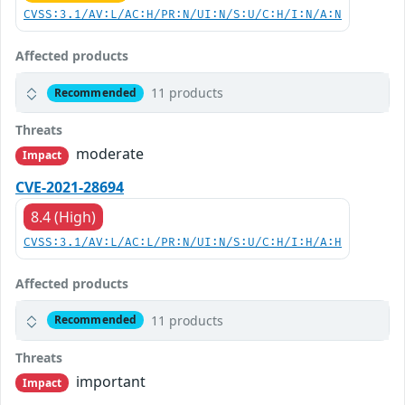
CVSS:3.1/AV:L/AC:H/PR:N/UI:N/S:U/C:H/I:N/A:N
Affected products
11 products
Recommended
Threats
moderate
Impact
CVE-2021-28694
8.4 (High)
CVSS:3.1/AV:L/AC:L/PR:N/UI:N/S:U/C:H/I:H/A:H
Affected products
11 products
Recommended
Threats
important
Impact