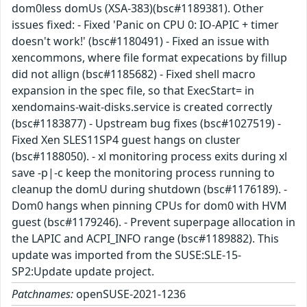
dom0less domUs (XSA-383)(bsc#1189381). Other
issues fixed: - Fixed 'Panic on CPU 0: IO-APIC + timer
doesn't work!' (bsc#1180491) - Fixed an issue with
xencommons, where file format expecations by fillup
did not allign (bsc#1185682) - Fixed shell macro
expansion in the spec file, so that ExecStart= in
xendomains-wait-disks.service is created correctly
(bsc#1183877) - Upstream bug fixes (bsc#1027519) -
Fixed Xen SLES11SP4 guest hangs on cluster
(bsc#1188050). - xl monitoring process exits during xl
save -p|-c keep the monitoring process running to
cleanup the domU during shutdown (bsc#1176189). -
Dom0 hangs when pinning CPUs for dom0 with HVM
guest (bsc#1179246). - Prevent superpage allocation in
the LAPIC and ACPI_INFO range (bsc#1189882). This
update was imported from the SUSE:SLE-15-
SP2:Update update project.
Patchnames:
openSUSE-2021-1236