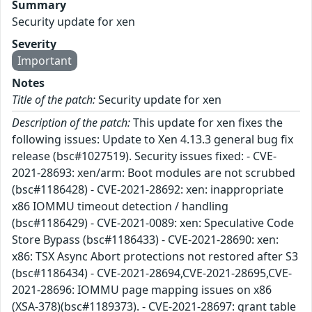
Summary
Security update for xen
Severity
Important
Notes
Title of the patch:
Security update for xen
Description of the patch:
This update for xen fixes the
following issues: Update to Xen 4.13.3 general bug fix
release (bsc#1027519). Security issues fixed: - CVE-
2021-28693: xen/arm: Boot modules are not scrubbed
(bsc#1186428) - CVE-2021-28692: xen: inappropriate
x86 IOMMU timeout detection / handling
(bsc#1186429) - CVE-2021-0089: xen: Speculative Code
Store Bypass (bsc#1186433) - CVE-2021-28690: xen:
x86: TSX Async Abort protections not restored after S3
(bsc#1186434) - CVE-2021-28694,CVE-2021-28695,CVE-
2021-28696: IOMMU page mapping issues on x86
(XSA-378)(bsc#1189373). - CVE-2021-28697: grant table