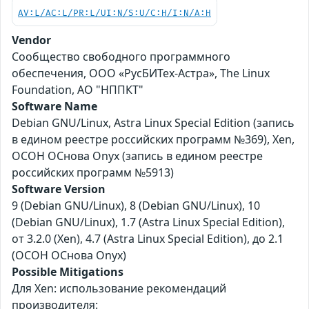
AV:L/AC:L/PR:L/UI:N/S:U/C:H/I:N/A:H
Vendor
Сообщество свободного программного
обеспечения, ООО «РусБИТех-Астра», The Linux
Foundation, АО "НППКТ"
Software Name
Debian GNU/Linux, Astra Linux Special Edition (запись
в едином реестре российских программ №369), Xen,
ОСОН ОСнова Оnyx (запись в едином реестре
российских программ №5913)
Software Version
9 (Debian GNU/Linux), 8 (Debian GNU/Linux), 10
(Debian GNU/Linux), 1.7 (Astra Linux Special Edition),
от 3.2.0 (Xen), 4.7 (Astra Linux Special Edition), до 2.1
(ОСОН ОСнова Оnyx)
Possible Mitigations
Для Xen: использование рекомендаций
производителя: