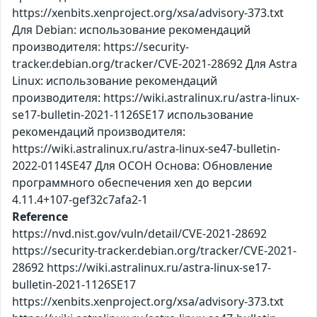
https://xenbits.xenproject.org/xsa/advisory-373.txt
Для Debian: использование рекомендаций
производителя: https://security-
tracker.debian.org/tracker/CVE-2021-28692 Для Astra
Linux: использование рекомендаций
производителя: https://wiki.astralinux.ru/astra-linux-
se17-bulletin-2021-1126SE17 использование
рекомендаций производителя:
https://wiki.astralinux.ru/astra-linux-se47-bulletin-
2022-0114SE47 Для ОСОН Основа: Обновление
программного обеспечения xen до версии
4.11.4+107-gef32c7afa2-1
Reference
https://nvd.nist.gov/vuln/detail/CVE-2021-28692
https://security-tracker.debian.org/tracker/CVE-2021-
28692 https://wiki.astralinux.ru/astra-linux-se17-
bulletin-2021-1126SE17
https://xenbits.xenproject.org/xsa/advisory-373.txt