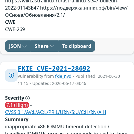
https://wiki.astralinux.ru/astra-linux-se47-bulletin-
2022-0114SE47 https://поддержка.нппкт.рф/bin/view/
ОСнова/Обновления/2.1/
CWE
CWE-269
JSON
Share
To clipboard
FKIE_CVE-2021-28692
Vulnerability from
fkie_nvd
- Published: 2021-06-30
11:15 - Updated: 2026-06-17 03:46
Severity
7.1 (High)
-
CVSS:3.1/AV:L/AC:L/PR:L/UI:N/S:U/C:H/I:N/A:H
Summary
inappropriate x86 IOMMU timeout detection /
handling IOMMUs process commands issued to them