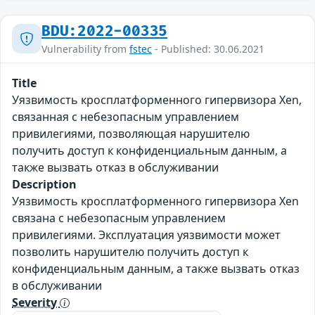
BDU:2022-00335
Vulnerability from
fstec
- Published: 30.06.2021
Title
Уязвимость кросплатформенного гипервизора Xen,
связанная с небезопасным управлением
привилегиями, позволяющая нарушителю
получить доступ к конфиденциальным данным, а
также вызвать отказ в обслуживании
Description
Уязвимость кросплатформенного гипервизора Xen
связана с небезопасным управлением
привилегиями. Эксплуатация уязвимости может
позволить нарушителю получить доступ к
конфиденциальным данным, а также вызвать отказ
в обслуживании
Severity