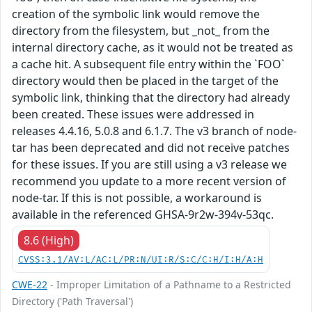
creation of the symbolic link would remove the
directory from the filesystem, but _not_ from the
internal directory cache, as it would not be treated as
a cache hit. A subsequent file entry within the `FOO`
directory would then be placed in the target of the
symbolic link, thinking that the directory had already
been created. These issues were addressed in
releases 4.4.16, 5.0.8 and 6.1.7. The v3 branch of node-
tar has been deprecated and did not receive patches
for these issues. If you are still using a v3 release we
recommend you update to a more recent version of
node-tar. If this is not possible, a workaround is
available in the referenced GHSA-9r2w-394v-53qc.
8.6 (High)
CVSS:3.1/AV:L/AC:L/PR:N/UI:R/S:C/C:H/I:H/A:H
CWE-22
- Improper Limitation of a Pathname to a Restricted
Directory ('Path Traversal')