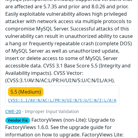
are affected are 5.7.35 and prior and 8.0.26 and prior.
Easily exploitable vulnerability allows high privileged
attacker with network access via multiple protocols to
compromise MySQL Server. Successful attacks of this
vulnerability can result in unauthorized ability to cause
a hang or frequently repeatable crash (complete DOS)
of MySQL Server as well as unauthorized update,
insert or delete access to some of MySQL Server
accessible data. CVSS 3.1 Base Score 5.5 (Integrity and
Availability impacts). CVSS Vector:
(CVSS:3.1/AV:N/AC:L/PR:H/UI:N/S:U/C:N/I:L/A:H).
5.5 (Medium)
CVSS:3.1/AV:N/AC:L/PR:H/UI:N/S:U/C:N/I:L/A:H
CWE-20
- Improper Input Validation
FactoryViews (non-Lite): Upgrade to
Vendor Fix
FactoryViews 1.6.0. See the upgrade guide for
information on how to upgrade. FactoryViews Lite: