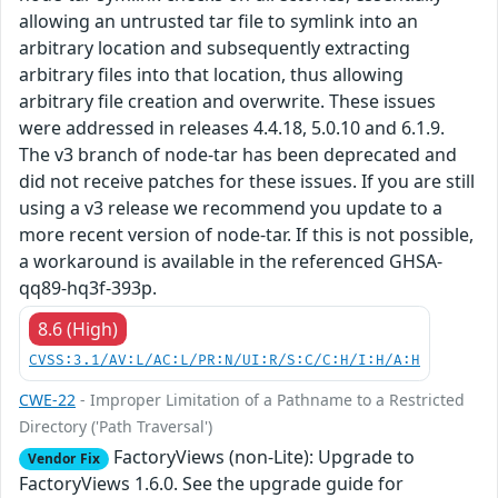
allowing an untrusted tar file to symlink into an
arbitrary location and subsequently extracting
arbitrary files into that location, thus allowing
arbitrary file creation and overwrite. These issues
were addressed in releases 4.4.18, 5.0.10 and 6.1.9.
The v3 branch of node-tar has been deprecated and
did not receive patches for these issues. If you are still
using a v3 release we recommend you update to a
more recent version of node-tar. If this is not possible,
a workaround is available in the referenced GHSA-
qq89-hq3f-393p.
8.6 (High)
CVSS:3.1/AV:L/AC:L/PR:N/UI:R/S:C/C:H/I:H/A:H
CWE-22
- Improper Limitation of a Pathname to a Restricted
Directory ('Path Traversal')
FactoryViews (non-Lite): Upgrade to
Vendor Fix
FactoryViews 1.6.0. See the upgrade guide for