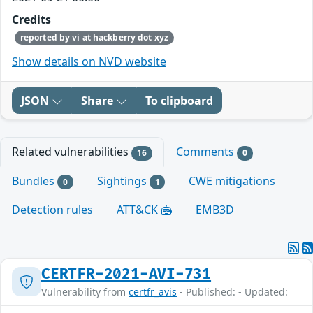
Credits
reported by vi at hackberry dot xyz
Show details on NVD website
JSON
Share
To clipboard
Related vulnerabilities
Comments
16
0
Bundles
Sightings
CWE mitigations
0
1
Detection rules
ATT&CK
EMB3D
CERTFR-2021-AVI-731
Vulnerability from
certfr_avis
- Published: - Updated: