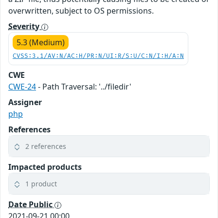
overwritten, subject to OS permissions.
Severity
5.3 (Medium)
CVSS:3.1/AV:N/AC:H/PR:N/UI:R/S:U/C:N/I:H/A:N
CWE
CWE-24
- Path Traversal: '../filedir'
Assigner
php
References
2 references
Impacted products
1 product
Date Public
2021-09-21 00:00