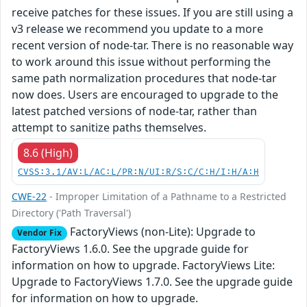
receive patches for these issues. If you are still using a
v3 release we recommend you update to a more
recent version of node-tar. There is no reasonable way
to work around this issue without performing the
same path normalization procedures that node-tar
now does. Users are encouraged to upgrade to the
latest patched versions of node-tar, rather than
attempt to sanitize paths themselves.
8.6 (High)
CVSS:3.1/AV:L/AC:L/PR:N/UI:R/S:C/C:H/I:H/A:H
CWE-22
- Improper Limitation of a Pathname to a Restricted
Directory ('Path Traversal')
FactoryViews (non-Lite): Upgrade to
Vendor Fix
FactoryViews 1.6.0. See the upgrade guide for
information on how to upgrade. FactoryViews Lite:
Upgrade to FactoryViews 1.7.0. See the upgrade guide
for information on how to upgrade.