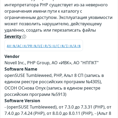
интерпретатора PHP существует из-за неверного
ограничения имени пути к каталогу с
ограниченным доступом. Эксплуатация уязвимости
может позволить нарушителю, действующему
удалённо, создать или перезаписать файлы
Severity
AV:N/AC:H/PR:N/UI:R/S:U/C:N/I:H/A:N
Vendor
Novell Inc., PHP Group, АО «ИВК», АО "НППКТ"
Software Name
openSUSE Tumbleweed, PHP, Альт 8 СП (запись в
едином реестре российских программ №4305),
ОСОН ОСнова Оnyx (запись в едином реестре
российских программ №5913)
Software Version
- (openSUSE Tumbleweed), от 7.3.0 до 7.3.31 (PHP), от
7.4.0 до 7.4.24 (PHP), от 8.0.0 до 8.0.11 (PHP), - (Альт 8