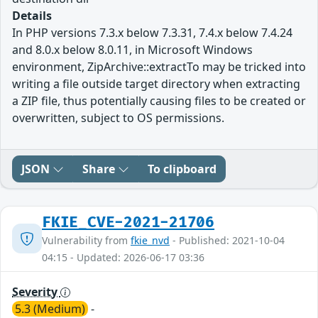
Details
In PHP versions 7.3.x below 7.3.31, 7.4.x below 7.4.24
and 8.0.x below 8.0.11, in Microsoft Windows
environment, ZipArchive::extractTo may be tricked into
writing a file outside target directory when extracting
a ZIP file, thus potentially causing files to be created or
overwritten, subject to OS permissions.
JSON
Share
To clipboard
FKIE_CVE-2021-21706
Vulnerability from
fkie_nvd
- Published: 2021-10-04
04:15 - Updated: 2026-06-17 03:36
Severity
5.3 (Medium)
-