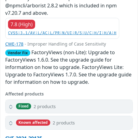
@npmcli/arborist 2.8.2 which is included in npm
v7.20.7 and above.
7.8 (High)
CVSS:3.1/AV:L/AC:L/PR:N/UI:R/S:U/C:H/I:H/A:H
CWE-178
- Improper Handling of Case Sensitivity
FactoryViews (non-Lite): Upgrade to
Vendor Fix
FactoryViews 1.6.0. See the upgrade guide for
information on how to upgrade. FactoryViews Lite:
Upgrade to FactoryViews 1.7.0. See the upgrade guide
for information on how to upgrade.
Affected products
2 products
Fixed
2 products
Known affected