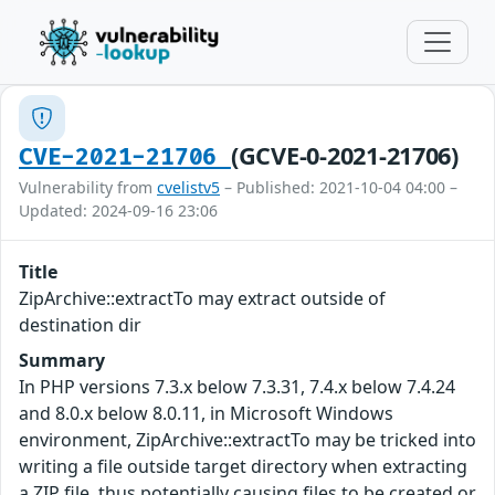
(GCVE-0-2021-21706)
CVE-2021-21706
Vulnerability from
cvelistv5
– Published: 2021-10-04 04:00 –
Updated: 2024-09-16 23:06
Title
ZipArchive::extractTo may extract outside of
destination dir
Summary
In PHP versions 7.3.x below 7.3.31, 7.4.x below 7.4.24
and 8.0.x below 8.0.11, in Microsoft Windows
environment, ZipArchive::extractTo may be tricked into
writing a file outside target directory when extracting
a ZIP file, thus potentially causing files to be created or