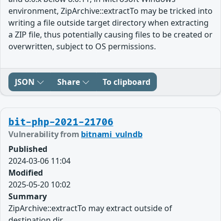
environment, ZipArchive::extractTo may be tricked into
writing a file outside target directory when extracting
a ZIP file, thus potentially causing files to be created or
overwritten, subject to OS permissions.
JSON
Share
To clipboard
bit-php-2021-21706
Vulnerability from
bitnami_vulndb
Published
2024-03-06 11:04
Modified
2025-05-20 10:02
Summary
ZipArchive::extractTo may extract outside of
destination dir