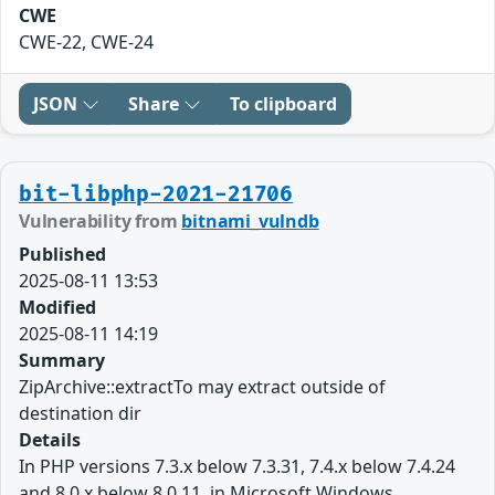
CWE
CWE-22, CWE-24
JSON
Share
To clipboard
bit-libphp-2021-21706
Vulnerability from
bitnami_vulndb
Published
2025-08-11 13:53
Modified
2025-08-11 14:19
Summary
ZipArchive::extractTo may extract outside of
destination dir
Details
In PHP versions 7.3.x below 7.3.31, 7.4.x below 7.4.24
and 8.0.x below 8.0.11, in Microsoft Windows