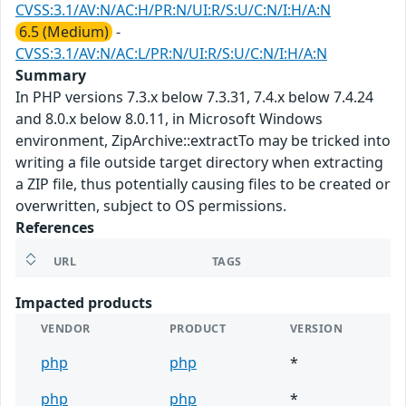
CVSS:3.1/AV:N/AC:H/PR:N/UI:R/S:U/C:N/I:H/A:N
6.5 (Medium)
-
CVSS:3.1/AV:N/AC:L/PR:N/UI:R/S:U/C:N/I:H/A:N
Summary
In PHP versions 7.3.x below 7.3.31, 7.4.x below 7.4.24
and 8.0.x below 8.0.11, in Microsoft Windows
environment, ZipArchive::extractTo may be tricked into
writing a file outside target directory when extracting
a ZIP file, thus potentially causing files to be created or
overwritten, subject to OS permissions.
References
URL
TAGS
Impacted products
VENDOR
PRODUCT
VERSION
php
php
*
php
php
*