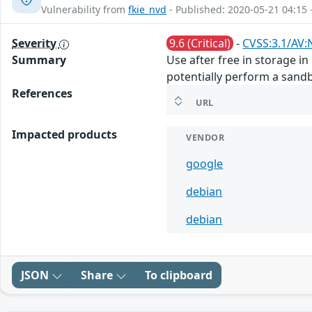
Vulnerability from
fkie_nvd
- Published: 2020-05-21 04:15 
Severity
9.6 (Critical)
-
CVSS:3.1/AV:
Summary
Use after free in storage 
potentially perform a sand
References
URL
Impacted products
VENDOR
google
debian
debian
JSON
Share
To clipboard