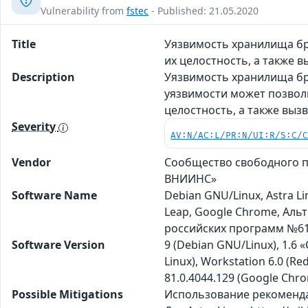
Vulnerability from
fstec
- Published: 21.05.2020
Title
Уязвимость хранилища бр
их целостность, а также 
Description
Уязвимость хранилища бр
уязвимости может позвол
целостность, а также выз
Severity
AV:N/AC:L/PR:N/UI:R/S:C/
Vendor
Сообщество свободного про
ВНИИНС»
Software Name
Debian GNU/Linux, Astra L
Leap, Google Chrome, Аль
российских программ №61
Software Version
9 (Debian GNU/Linux), 1.6 «
Linux), Workstation 6.0 (R
81.0.4044.129 (Google Chro
Possible Mitigations
Использование рекомендац