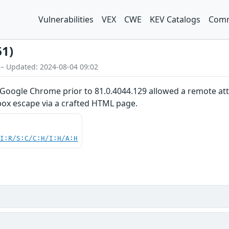
Vulnerabilities
VEX
CWE
KEV Catalogs
Comm
61)
 – Updated: 2024-08-04 09:02
in Google Chrome prior to 81.0.4044.129 allowed a remote 
box escape via a crafted HTML page.
UI:R/S:C/C:H/I:H/A:H