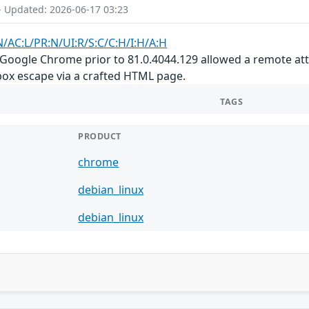
- Updated: 2026-06-17 03:23
N/AC:L/PR:N/UI:R/S:C/C:H/I:H/A:H
in Google Chrome prior to 81.0.4044.129 allowed a remote 
box escape via a crafted HTML page.
TAGS
PRODUCT
chrome
debian_linux
debian_linux