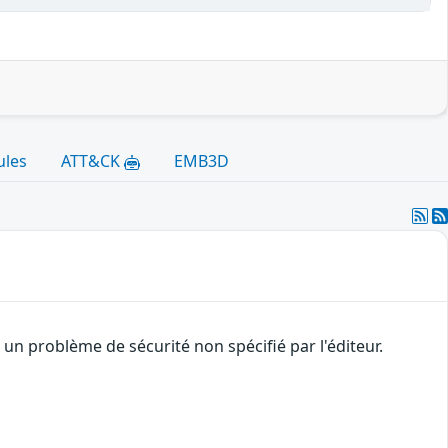
ules
ATT&CK
EMB3D
n problème de sécurité non spécifié par l'éditeur.