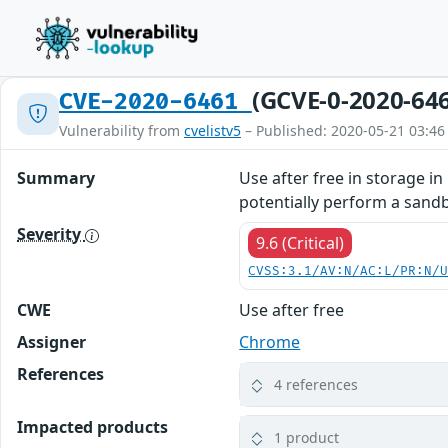
(GCVE-0-2020-64
CVE-2020-6461
Vulnerability from
cvelistv5
– Published: 2020-05-21 03:46
Summary
Use after free in storage 
potentially perform a sand
Severity
9.6 (Critical)
CVSS:3.1/AV:N/AC:L/PR:N/
CWE
Use after free
Assigner
Chrome
References
4 references
Impacted products
1 product