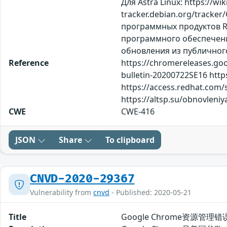
Для Astra Linux: https://wi
tracker.debian.org/tracke
программных продуктов Red
программного обеспечения
обновления из публичног
Reference
https://chromereleases.goo
bulletin-20200722SE16 http
https://access.redhat.com/
https://altsp.su/obnovleni
CWE
CWE-416
JSON
Share
To clipboard
CNVD-2020-29367
Vulnerability from
cnvd
- Published: 2020-05-21
Title
Google Chrome资源管理错误