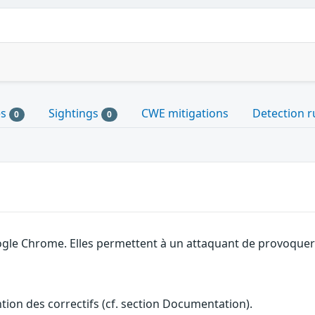
es
Sightings
CWE mitigations
Detection r
0
0
gle Chrome. Elles permettent à un attaquant de provoquer u
ention des correctifs (cf. section Documentation).