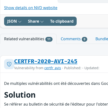
Show details on NVD website
JSON
Share
To clipboard
Related vulnerabilities
Comments
Bundl
11
0
CERTFR-2020-AVI-245
Vulnerability from
certfr_avis
- Published: - Updated:
De multiples vulnérabilités ont été découvertes dans Goo
Solution
Se référer au bulletin de sécurité de l'éditeur pour l'obt