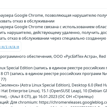
аузера Google Chrome, позволяющая нарушителю полу
вызвать отказ в обслуживании
аузера Google Chrome связана с использованием облас
ить нарушителю, действующему удаленно, получить до
вать отказ в обслуживании через специально созданну
C:H/I:H/A:H
граммного обеспечения, ООО «РусБИТех-Астра», Red Hat 
inux Special Edition (запись в едином реестре российских
т 8 СП (запись в едином реестре российских программ №
77)
Смоленск» (Astra Linux Special Edition), Desktop 6.0 (Red Ha
ed Hat Enterprise Linux), 15.1 (OpenSUSE Leap), 10 (Debian
me), - (Альт 8 СП), до 16.01.2023 (ОС ОН «Стрелец»)
ий: Для chromium: https://chromereleases.googleblog.co