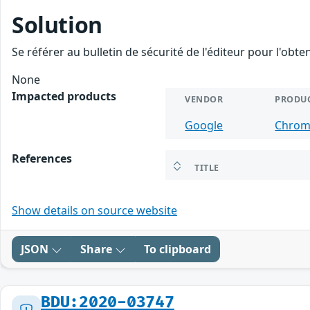
Solution
Se référer au bulletin de sécurité de l'éditeur pour l'obt
None
Impacted products
VENDOR
PRODU
Google
Chro
References
TITLE
Show details on source website
JSON
Share
To clipboard
BDU:2020-03747