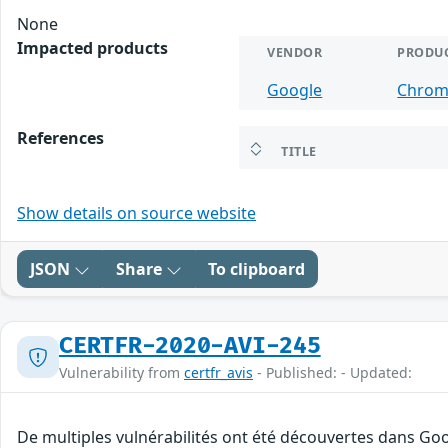
None
Impacted products
VENDOR
PRODU
Google
Chro
References
TITLE
Show details on source website
JSON
Share
To clipboard
CERTFR-2020-AVI-245
Vulnerability from
certfr_avis
- Published: - Updated:
De multiples vulnérabilités ont été découvertes dans Goo