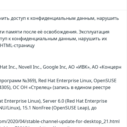
чить доступ к конфиденциальным данным, нарушить
ти памяти после её освобождения. Эксплуатация
ступ к конфиденциальным данным, нарушить их
ю HTML-страницу
Inc., Novell Inc., Google Inc, АО «ИВК», АО «Концерн
 программ №369), Red Hat Enterprise Linux, OpenSUSE
4305), ОС ОН «Стрелец» (запись в едином реестре
t Enterprise Linux), Server 6.0 (Red Hat Enterprise
 GNU/Linux), 15.1 NonFree (OpenSUSE Leap), до
m/2020/04/stable-channel-update-for-desktop_21.html