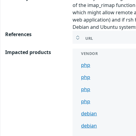
of the imap_rimap function 
which might allow remote at
web application) and if rsh
Debian and Ubuntu systems
References
URL
Impacted products
VENDOR
php
php
php
php
debian
debian