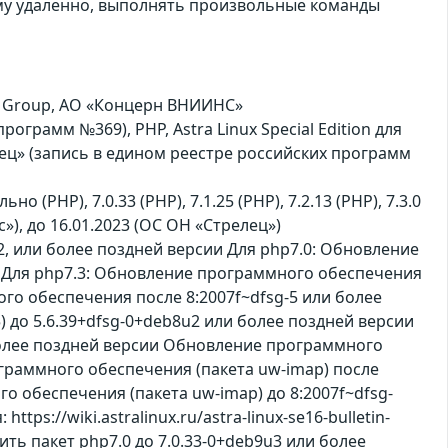
му удаленно, выполнять произвольные команды
P Group, АО «Концерн ВНИИНС»
рограмм №369), PHP, Astra Linux Special Edition для
ец» (запись в едином реестре российских программ
но (PHP), 7.0.33 (PHP), 7.1.25 (PHP), 7.2.13 (PHP), 7.3.0
ус»), до 16.01.2023 (ОС ОН «Стрелец»)
, или более поздней версии Для php7.0: Обновление
и Для php7.3: Обновление программного обеспечения
ого обеспечения после 8:2007f~dfsg-5 или более
 до 5.6.39+dfsg-0+deb8u2 или более поздней версии
более поздней версии Обновление программного
ограммного обеспечения (пакета uw-imap) после
го обеспечения (пакета uw-imap) до 8:2007f~dfsg-
s://wiki.astralinux.ru/astra-linux-se16-bulletin-
вить пакет php7.0 до 7.0.33-0+deb9u3 или более