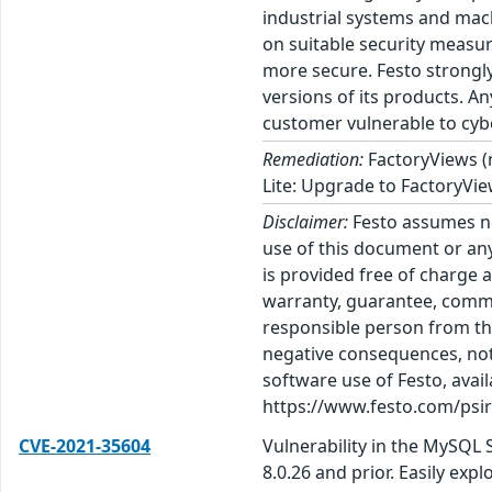
industrial systems and mach
on suitable security measu
more secure. Festo strongl
versions of its products. A
customer vulnerable to cyb
Remediation:
FactoryViews (
Lite: Upgrade to FactoryVi
Disclaimer:
Festo assumes no 
use of this document or any
is provided free of charge 
warranty, guarantee, commit
responsible person from the
negative consequences, not 
software use of Festo, avai
https://www.festo.com/psirt
CVE-2021-35604
Vulnerability in the MySQL
8.0.26 and prior. Easily exp