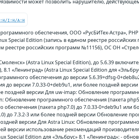
 уязвимости может позволить нарушителю, действующе
C:H/I:H/A:H
рограммного обеспечения, ООО «РусБИТех-Астра», PH
nux Special Edition (запись в едином реестре российских п
ом реестре российских программ №11156), ОС ОН «Стрел
моленск» (Astra Linux Special Edition), до 5.6.39 включитель
), 8.1 «Ленинград» (Astra Linux Special Edition для «Эльбр
граммного обеспечения до версии 5.6.39+dfsg-0+deb8u2
я до версии 7.0.33-0+deb9u1, или более поздней верси
олее поздней версии Для uw-imap: Обновление программн
n: Обновление программного обеспечения (пакета php5)
 обеспечения (пакета php7.0) до 7.0.33-0+deb9u1 или 
.0) до 7.3.2-3 или более поздней версии Обновление пр
поздней версии Для Astra Linux: Обновление программно
й версии использование рекомендаций производителя: http
ux Special Edition для «Эльбрус» 8.1 «Ленинград»: - обно