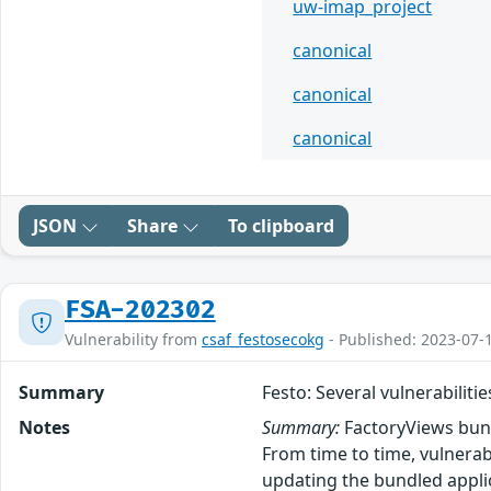
uw-imap_project
canonical
canonical
canonical
JSON
Share
To clipboard
FSA-202302
Vulnerability from
csaf_festosecokg
- Published: 2023-07-
Summary
Festo: Several vulnerabiliti
Notes
Summary:
FactoryViews bund
From time to time, vulnerabi
updating the bundled applic