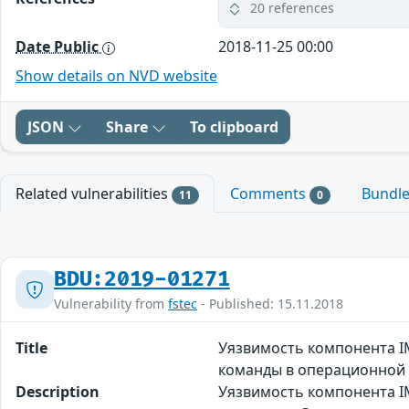
20 references
Date Public
2018-11-25 00:00
Show details on NVD website
JSON
Share
To clipboard
Related vulnerabilities
Comments
Bundl
11
0
BDU:2019-01271
Vulnerability from
fstec
- Published: 15.11.2018
Title
Уязвимость компонента 
команды в операционной
Description
Уязвимость компонента I