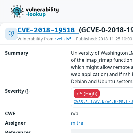
(GCVE-0-2018-1
CVE-2018-19518
Vulnerability from
cvelistv5
– Published: 2018-11-25 10:00
Summary
University of Washington I
of the imap_rimap function 
which might allow remote at
web application) and if rsh
Debian and Ubuntu systems
Severity
7.5 (High)
CVSS:3.1/AV:N/AC:H/PR:L/
CWE
n/a
Assigner
mitre
References