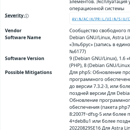
элементов. Эксплуатация
операционной системы
Severity
AV:N/AC:H/PR:L/UI:N/S:U/
Vendor
Сообщество свободного п
Software Name
Debian GNU/Linux, Astra Li
«Эльбрус» (запись в един
№6177)
Software Version
9 (Debian GNU/Linux), 1.6 «С
(PHP), 8 (Debian GNU/Linux
Possible Mitigations
Для php5: Обновление про
программного обеспечени
до версии 7.3.2-3, или б
поздней версии Для Debia
Обновление программного
обеспечения (пакета php7
8:2007f~dfsg-5 или более 
4+deb8u1 или более поздне
20220829SE16 Для Astra Lin