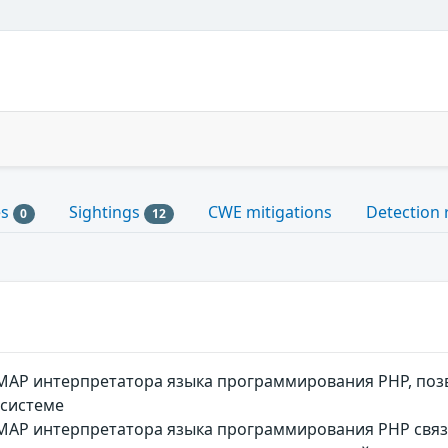
es
Sightings
CWE mitigations
Detection 
0
12
IMAP интерпретатора языка программирования PHP, п
 системе
MAP интерпретатора языка программирования PHP связ