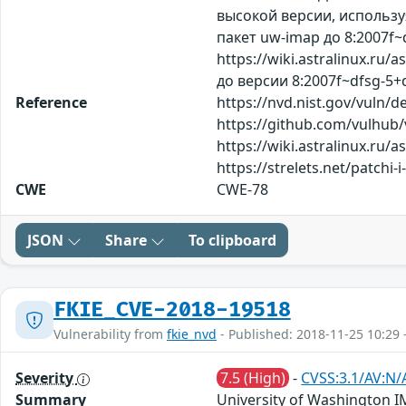
высокой версии, используя
пакет uw-imap до 8:2007f
https://wiki.astralinux.r
до версии 8:2007f~dfsg-5
Reference
https://nvd.nist.gov/vuln/d
https://github.com/vulhub
https://wiki.astralinux.ru/
https://strelets.net/patch
CWE
CWE-78
JSON
Share
To clipboard
FKIE_CVE-2018-19518
Vulnerability from
fkie_nvd
- Published: 2018-11-25 10:29 
Severity
7.5 (High)
-
CVSS:3.1/AV:N/
Summary
University of Washington I