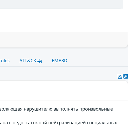
rules
ATT&CK
EMB3D
озволяющая нарушителю выполнять произвольные
ана с недостаточной нейтрализацией специальных