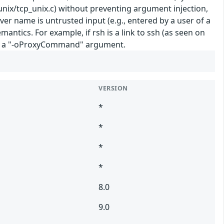
unix/tcp_unix.c) without preventing argument injection,
r name is untrusted input (e.g., entered by a user of a
ntics. For example, if rsh is a link to ssh (as seen on
ng a "-oProxyCommand" argument.
VERSION
*
*
*
*
8.0
9.0