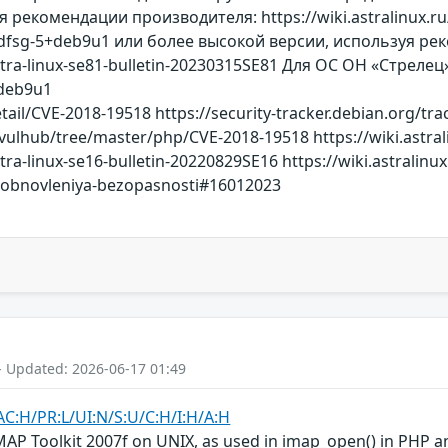
 рекомендации производителя: https://wiki.astralinux.ru/
~dfsg-5+deb9u1 или более высокой версии, используя р
u/astra-linux-se81-bulletin-20230315SE81 Для ОС ОН «Стр
+deb9u1
etail/CVE-2018-19518 https://security-tracker.debian.org/t
/vulhub/tree/master/php/CVE-2018-19518 https://wiki.astr
astra-linux-se16-bulletin-20220829SE16 https://wiki.astralin
i-i-obnovleniya-bezopasnosti#16012023
- Updated: 2026-06-17 01:49
AC:H/PR:L/UI:N/S:U/C:H/I:H/A:H
MAP Toolkit 2007f on UNIX, as used in imap_open() in PHP