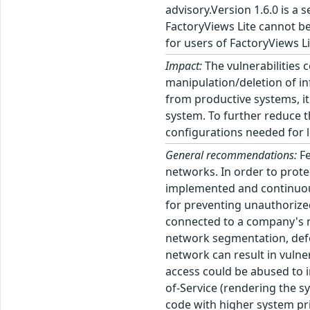
advisory.Version 1.6.0 is a 
FactoryViews Lite cannot be
for users of FactoryViews Li
Impact:
The vulnerabilities 
manipulation/deletion of in
from productive systems, it
system. To further reduce t
configurations needed for 
General recommendations:
Fe
networks. In order to prot
implemented and continuous
for preventing unauthorize
connected to a company's ne
network segmentation, defe
network can result in vulne
access could be abused to i
of-Service (rendering the s
code with higher system pr