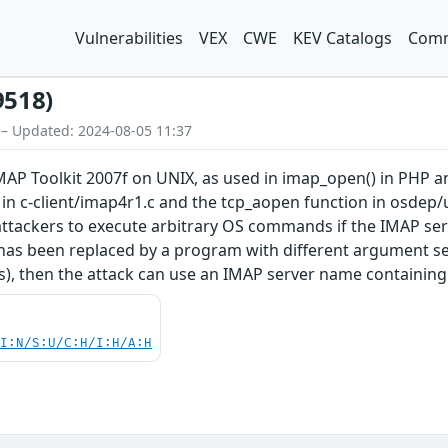
Vulnerabilities
VEX
CWE
KEV Catalogs
Comm
9518)
 – Updated: 2024-08-05 11:37
MAP Toolkit 2007f on UNIX, as used in imap_open() in PHP
in c-client/imap4r1.c and the tcp_aopen function in osdep/
tackers to execute arbitrary OS commands if the IMAP serve
 has been replaced by a program with different argument sema
), then the attack can use an IMAP server name containi
UI:N/S:U/C:H/I:H/A:H