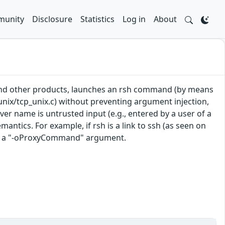
unity
Disclosure
Statistics
Log in
About
 and other products, launches an rsh command (by means
unix/tcp_unix.c) without preventing argument injection,
r name is untrusted input (e.g., entered by a user of a
ntics. For example, if rsh is a link to ssh (as seen on
ng a "-oProxyCommand" argument.