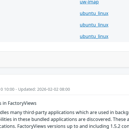
uw-imap
ubuntu_linux
ubuntu_linux
ubuntu_linux
10 10:00 - Updated: 2026-02-02 08:00
es in FactoryViews
les many third-party applications which are used in backg
lities in these bundled applications are discovered. These a
ations. FactoryViews versions up to and including 1.5.2 cont