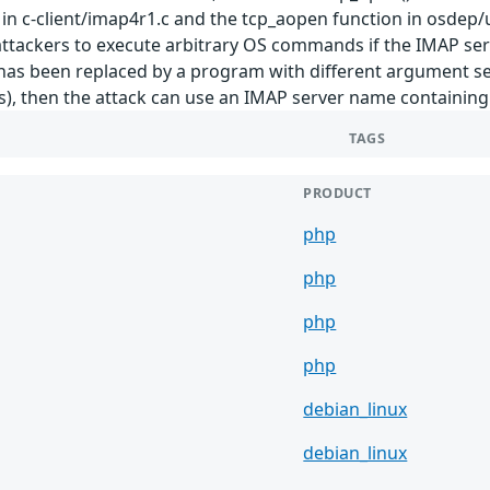
in c-client/imap4r1.c and the tcp_aopen function in osdep/
tackers to execute arbitrary OS commands if the IMAP serve
 has been replaced by a program with different argument sema
), then the attack can use an IMAP server name containi
TAGS
PRODUCT
php
php
php
php
debian_linux
debian_linux