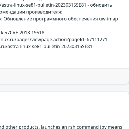
astra-linux-se81-bulletin-20230315SE81 - обновить
екомендации производителя:
елец»: Обновление программного обеспечения uw-imap
racker/CVE-2018-19518
alinux.ru/pages/viewpage.action?pageId=67111271
ux.ru/astra-linux-se81-bulletin-20230315SE81
 and other products, launches an rsh command (by means