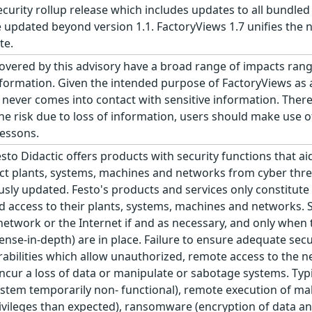
security rollup release which includes updates to all bundled 
 updated beyond version 1.1. FactoryViews 1.7 unifies the no
te.
covered by this advisory have a broad range of impacts rang
formation. Given the intended purpose of FactoryViews as a
 never comes into contact with sensitive information. Theref
he risk due to loss of information, users should make use 
lessons.
sto Didactic offers products with security functions that a
ect plants, systems, machines and networks from cyber thr
ly updated. Festo's products and services only constitute 
d access to their plants, systems, machines and networks
twork or the Internet if and as necessary, and only when th
nse-in-depth) are in place. Failure to ensure adequate se
rabilities which allow unauthorized, remote access to the 
ncur a loss of data or manipulate or sabotage systems. Typic
ystem temporarily non- functional), remote execution of mal
ivileges than expected), ransomware (encryption of data a