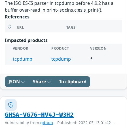
The ISO ES-IS parser in tcpdump before 4.9.2 has a
buffer over-read in print-isoclns.c:esis_print().
References
URL
TAGS
Impacted products
VENDOR
PRODUCT
VERSION
tcpdump
tcpdump
*
JSON
Share
To clipboard
GHSA-VG76-HV4J-W3H2
Vulnerability from
github
– Published: 2022-05-13 01:42 –