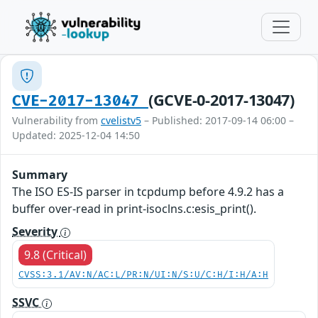
(GCVE-0-2017-13047)
CVE-2017-13047
Vulnerability from
cvelistv5
– Published: 2017-09-14 06:00 –
Updated: 2025-12-04 14:50
Summary
The ISO ES-IS parser in tcpdump before 4.9.2 has a
buffer over-read in print-isoclns.c:esis_print().
Severity
9.8 (Critical)
CVSS:3.1/AV:N/AC:L/PR:N/UI:N/S:U/C:H/I:H/A:H
SSVC