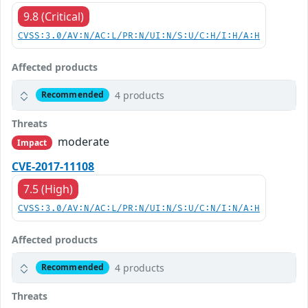
9.8 (Critical)
CVSS:3.0/AV:N/AC:L/PR:N/UI:N/S:U/C:H/I:H/A:H
Affected products
4 products
Recommended
Threats
moderate
Impact
CVE-2017-11108
7.5 (High)
CVSS:3.0/AV:N/AC:L/PR:N/UI:N/S:U/C:N/I:N/A:H
Affected products
4 products
Recommended
Threats