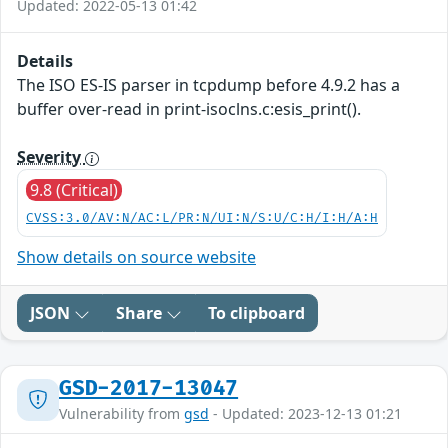
Updated: 2022-05-13 01:42
Details
The ISO ES-IS parser in tcpdump before 4.9.2 has a
buffer over-read in print-isoclns.c:esis_print().
Severity
9.8 (Critical)
CVSS:3.0/AV:N/AC:L/PR:N/UI:N/S:U/C:H/I:H/A:H
Show details on source website
JSON
Share
To clipboard
GSD-2017-13047
Vulnerability from
gsd
- Updated: 2023-12-13 01:21