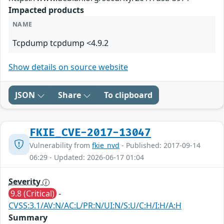
Impacted products
NAME
Tcpdump tcpdump <4.9.2
Show details on source website
JSON
Share
To clipboard
FKIE_CVE-2017-13047
Vulnerability from
fkie_nvd
- Published: 2017-09-14
06:29 - Updated: 2026-06-17 01:04
Severity
9.8 (Critical)
-
CVSS:3.1/AV:N/AC:L/PR:N/UI:N/S:U/C:H/I:H/A:H
Summary