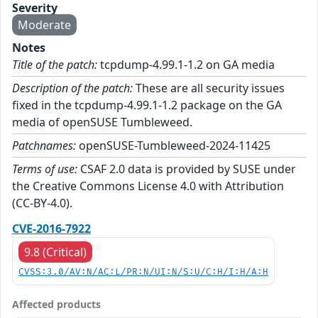
Severity
Moderate
Notes
Title of the patch:
tcpdump-4.99.1-1.2 on GA media
Description of the patch:
These are all security issues
fixed in the tcpdump-4.99.1-1.2 package on the GA
media of openSUSE Tumbleweed.
Patchnames:
openSUSE-Tumbleweed-2024-11425
Terms of use:
CSAF 2.0 data is provided by SUSE under
the Creative Commons License 4.0 with Attribution
(CC-BY-4.0).
CVE-2016-7922
9.8 (Critical)
CVSS:3.0/AV:N/AC:L/PR:N/UI:N/S:U/C:H/I:H/A:H
Affected products