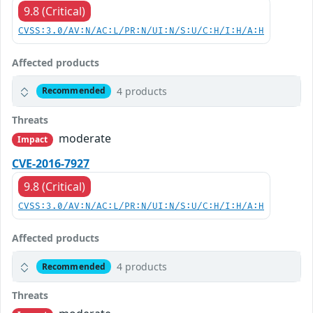
9.8 (Critical)
CVSS:3.0/AV:N/AC:L/PR:N/UI:N/S:U/C:H/I:H/A:H
Affected products
4 products
Recommended
Threats
moderate
Impact
CVE-2016-7927
9.8 (Critical)
CVSS:3.0/AV:N/AC:L/PR:N/UI:N/S:U/C:H/I:H/A:H
Affected products
4 products
Recommended
Threats