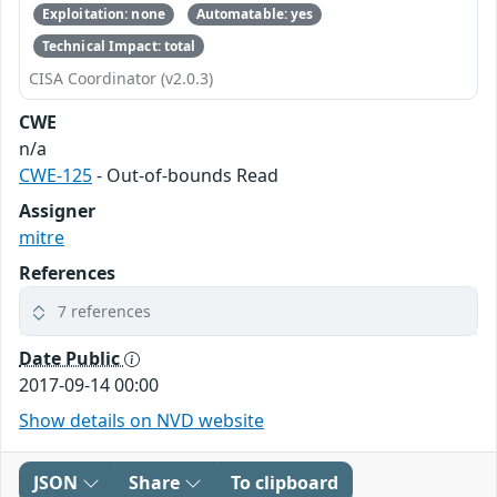
Exploitation: none
Automatable: yes
Technical Impact: total
CISA Coordinator (v2.0.3)
CWE
n/a
CWE-125
- Out-of-bounds Read
Assigner
mitre
References
7 references
Date Public
2017-09-14 00:00
Show details on NVD website
JSON
Share
To clipboard