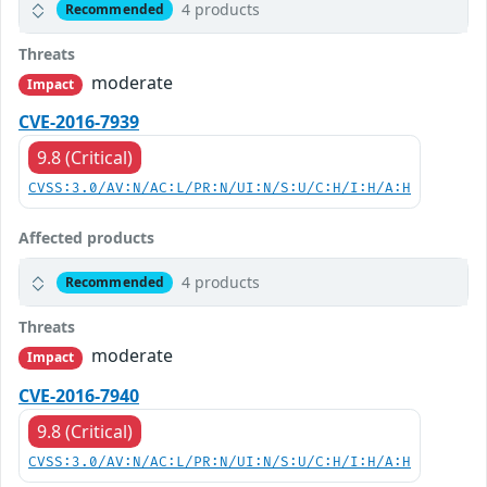
4 products
Recommended
Threats
moderate
Impact
CVE-2016-7939
9.8 (Critical)
CVSS:3.0/AV:N/AC:L/PR:N/UI:N/S:U/C:H/I:H/A:H
Affected products
4 products
Recommended
Threats
moderate
Impact
CVE-2016-7940
9.8 (Critical)
CVSS:3.0/AV:N/AC:L/PR:N/UI:N/S:U/C:H/I:H/A:H