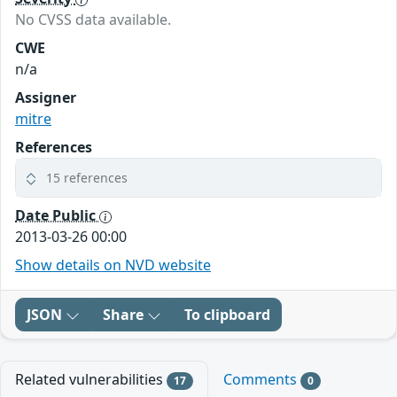
No CVSS data available.
CWE
n/a
Assigner
mitre
References
15 references
Date Public
2013-03-26 00:00
Show details on NVD website
JSON
Share
To clipboard
Related vulnerabilities
Comments
17
0