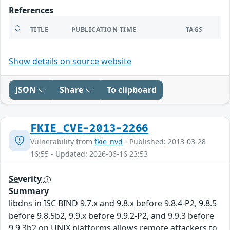
References
TITLE
PUBLICATION TIME
TAGS
Show details on source website
JSON
Share
To clipboard
FKIE_CVE-2013-2266
Vulnerability from
fkie_nvd
- Published: 2013-03-28
16:55 - Updated: 2026-06-16 23:53
Severity
Summary
libdns in ISC BIND 9.7.x and 9.8.x before 9.8.4-P2, 9.8.5
before 9.8.5b2, 9.9.x before 9.9.2-P2, and 9.9.3 before
9.9.3b2 on UNIX platforms allows remote attackers to