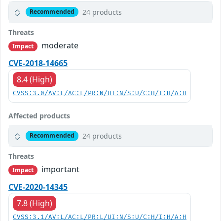
24 products
Recommended
Threats
moderate
Impact
CVE-2018-14665
8.4 (High)
CVSS:3.0/AV:L/AC:L/PR:N/UI:N/S:U/C:H/I:H/A:H
Affected products
24 products
Recommended
Threats
important
Impact
CVE-2020-14345
7.8 (High)
CVSS:3.1/AV:L/AC:L/PR:L/UI:N/S:U/C:H/I:H/A:H