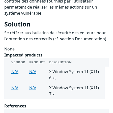
contrôle des données fournies par l'utilisateur
permettent de réaliser les mêmes actions sur un
système vulnérable.
Solution
Se référer aux bulletins de sécurité des éditeurs pour
l'obtention des correctifs (cf. section Documentation).
None
Impacted products
VENDOR
PRODUCT
DESCRIPTION
N/A
N/A
X Window System 11 (X11)
6.x ;
N/A
N/A
X Window System 11 (X11)
7.x.
References