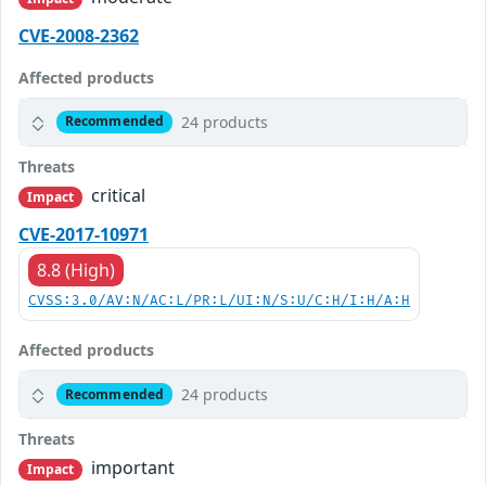
CVE-2008-2362
Affected products
24 products
Recommended
Threats
critical
Impact
CVE-2017-10971
8.8 (High)
CVSS:3.0/AV:N/AC:L/PR:L/UI:N/S:U/C:H/I:H/A:H
Affected products
24 products
Recommended
Threats
important
Impact