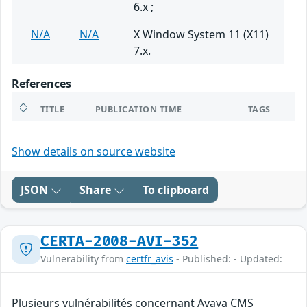
6.x ;
N/A
N/A
X Window System 11 (X11)
7.x.
References
TITLE
PUBLICATION TIME
TAGS
Show details on source website
JSON
Share
To clipboard
CERTA-2008-AVI-352
Vulnerability from
certfr_avis
- Published: - Updated:
Plusieurs vulnérabilités concernant Avaya CMS