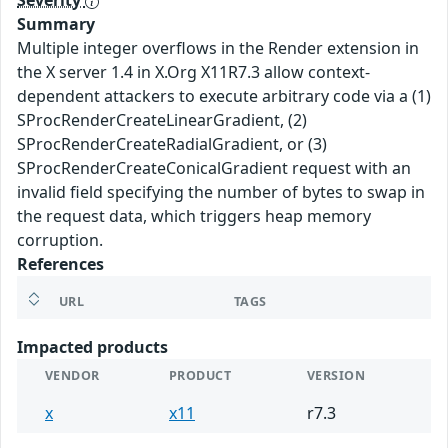
Severity
Summary
Multiple integer overflows in the Render extension in
the X server 1.4 in X.Org X11R7.3 allow context-
dependent attackers to execute arbitrary code via a (1)
SProcRenderCreateLinearGradient, (2)
SProcRenderCreateRadialGradient, or (3)
SProcRenderCreateConicalGradient request with an
invalid field specifying the number of bytes to swap in
the request data, which triggers heap memory
corruption.
References
URL
TAGS
Impacted products
VENDOR
PRODUCT
VERSION
x
x11
r7.3