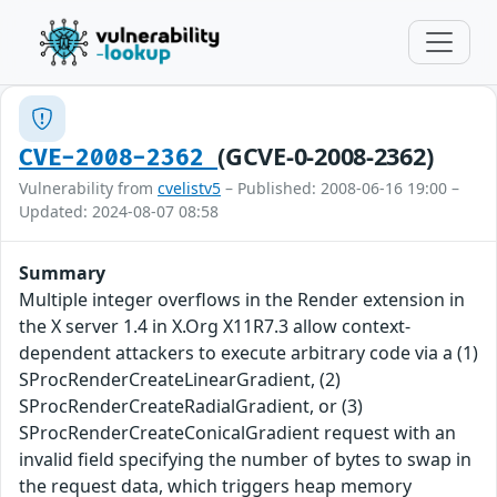
(GCVE-0-2008-2362)
CVE-2008-2362
Vulnerability from
cvelistv5
– Published: 2008-06-16 19:00 –
Updated: 2024-08-07 08:58
Summary
Multiple integer overflows in the Render extension in
the X server 1.4 in X.Org X11R7.3 allow context-
dependent attackers to execute arbitrary code via a (1)
SProcRenderCreateLinearGradient, (2)
SProcRenderCreateRadialGradient, or (3)
SProcRenderCreateConicalGradient request with an
invalid field specifying the number of bytes to swap in
the request data, which triggers heap memory