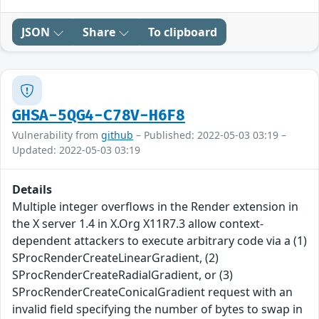
JSON
Share
To clipboard
GHSA-5QG4-C78V-H6F8
Vulnerability from
github
– Published: 2022-05-03 03:19 –
Updated: 2022-05-03 03:19
Details
Multiple integer overflows in the Render extension in
the X server 1.4 in X.Org X11R7.3 allow context-
dependent attackers to execute arbitrary code via a (1)
SProcRenderCreateLinearGradient, (2)
SProcRenderCreateRadialGradient, or (3)
SProcRenderCreateConicalGradient request with an
invalid field specifying the number of bytes to swap in