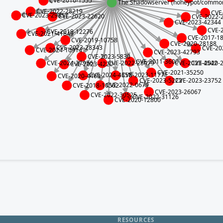
CVE-2016-1555
The Shadowserver (honeypot/common-v
CVE-2022-28219
CVE
CVE-2023-29357
CVE-2023-22620
CVE-2022-
CVE-2023-42344
CVE-
CVE-2019-12276
CVE-2021-41649
CVE-2017-1
CVE-2019-10758
CVE-2020-28188
CVE-2023-28343
CVE-20
CVE-2024-10914
CVE-2023-42793
CVE-2023-5830
CVE-2011-3600
CVE-2022-28079
CVE-2020-
CVE-2023-4542
CVE-2024-27956
CVE-2023-4220
CVE-2021-35250
CVE-2024-4358
CVE-2023-1177
CVE-2020-4463
CVE-2023-23752
CVE-2023-5222
CVE-2022-0679
CVE-2018-10562
CVE-2023-26067
CVE-2022-30525
CVE-2022-31126
CVE-2020-12800
RESOURCES