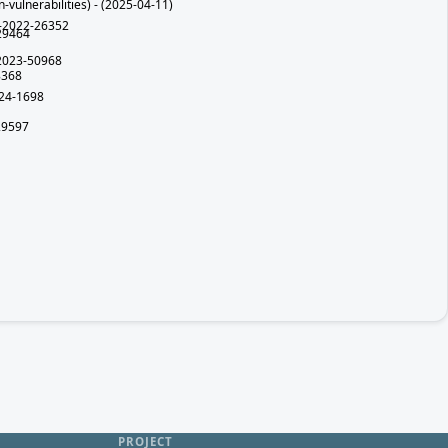
ulnerabilities) - (2025-04-11)
-2022-26352
29464
2023-50968
8368
24-1698
29597
PROJECT