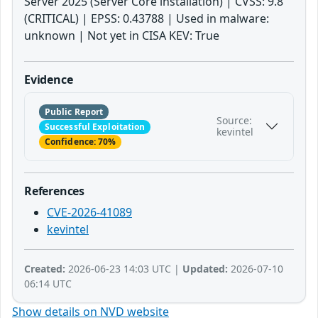
Server 2025 (Server Core installation) | CVSS: 9.8
(CRITICAL) | EPSS: 0.43788 | Used in malware:
unknown | Not yet in CISA KEV: True
Evidence
Public Report
Source:
Successful Exploitation
kevintel
Confidence: 70%
References
CVE-2026-41089
kevintel
Created:
2026-06-23 14:03 UTC |
Updated:
2026-07-10
06:14 UTC
Show details on NVD website