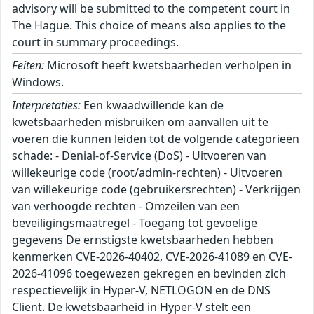
advisory will be submitted to the competent court in
The Hague. This choice of means also applies to the
court in summary proceedings.
Feiten:
Microsoft heeft kwetsbaarheden verholpen in
Windows.
Interpretaties:
Een kwaadwillende kan de kwetsbaarheden misbruiken om aanvallen uit te voeren die kunnen leiden tot de volgende categorieën schade: - Denial-of-Service (DoS) - Uitvoeren van willekeurige code (root/admin-rechten) - Uitvoeren van willekeurige code (gebruikersrechten) - Verkrijgen van verhoogde rechten - Omzeilen van een beveiligingsmaatregel - Toegang tot gevoelige gegevens De ernstigste kwetsbaarheden hebben kenmerken CVE-2026-40402, CVE-2026-41089 en CVE-2026-41096 toegewezen gekregen en bevinden zich respectievelijk in Hyper-V, NETLOGON en de DNS Client. De kwetsbaarheid in Hyper-V stelt een geauthenticeerde kwaadwillende in staat om uit de Guest-VM te breken en toegang te krijgen tot geheugen van de host en mogelijk willekeurige code uit te voeren op de host. De kwetsbaarheden in NETLOGON en de DNS Client stellen een ongeauthenticeerde kwaadwillende op afstand in staat om willekeurige code uit te voeren op het kwetsbare systeem. **Met name Domain Controllers die toegankelijk zijn vanaf externe netwerken lopen een hoog risico voor actief misbruik van de kwetsbaarheid in NETLOGON.** Het verdient altijd aanbeveling om een systeem met de rol van Domain Controller niet publiek toegankelijk te hebben en, indien dit noodzakelijk is, additionele maatregelen te hebben genomen. **Update:** Inmiddels wordt door diverse partijen actief misbruik gemeld van CVE-2026-41089, de kwetsbaarheid in NETLOGON. ``` Windows Projected File System: |----------------|------|-------------------------------------| | CVE-ID | CVSS | Impact | |----------------|------|-------------------------------------| | CVE-2026-34340 | 7.00 | Verkrijgen van verhoogde rechten | |----------------|------|-------------------------------------| Windows Application Identity (AppID) Subsystem: |----------------|------|-------------------------------------| | CVE-ID | CVSS | Impact | |----------------|------|-------------------------------------| | CVE-2026-34343 | 7.80 | Verkrijgen van verhoogde rechten | |----------------|------|-------------------------------------| Undisclosed: |----------------|------|-------------------------------------| | CVE-ID | CVSS | Impact | |----------------|------|-------------------------------------| | CVE-2026-41095 | 7.80 | Verkrijgen van verhoogde rechten | |----------------|------|-------------------------------------| Windows Remote Desktop: |----------------|------|-------------------------------------| | CVE-ID | CVSS | Impact | |----------------|------|-------------------------------------| | CVE-2026-40398 | 7.80 | Verkrijgen van verhoogde rechten | |----------------|------|-------------------------------------| Microsoft Windows DNS: |----------------|------|-------------------------------------| | CVE-ID | CVSS | Impact | |----------------|------|-------------------------------------| | CVE-2026-41096 | 9.80 | Uitvoeren van willekeurige code | |----------------|------|-------------------------------------| Windows Ancillary Function Driver for WinSock: |----------------|------|-------------------------------------| | CVE-ID | CVSS | Impact | |----------------|------|-------------------------------------| | CVE-2026-34344 | 7.80 | Verkrijgen van verhoogde rechten | | CVE-2026-34345 | 7.00 | Verkrijgen van verhoogde rechten | | CVE-2026-35416 | 7.00 | Verkrijgen van verhoogde rechten | | CVE-2026-41088 | 7.80 | Verkrijgen van verhoogde rechten | |----------------|------|-------------------------------------| Windows Kernel: |----------------|------|-------------------------------------| | CVE-ID | CVSS | Impact | |----------------|------|-------------------------------------| | CVE-2026-33841 | 7.80 | Verkrijgen van verhoogde rechten | | CVE-2026-35420 | 7.80 | Verkrijgen van verhoogde rechten | | CVE-2026-40369 | 7.80 | Verkrijgen van verhoogde rechten | |----------------|------|-------------------------------------| Windows Secure Boot: |----------------|------|-------------------------------------| | CVE-ID | CVSS | Impact | |----------------|------|-------------------------------------| | CVE-2026-41097 | 6.70 | Omzeilen van beveiligingsmaatregel | |----------------|------|-------------------------------------| Windows Native WiFi Miniport Driver: |----------------|------|-------------------------------------| | CVE-ID | CVSS | Impact | |----------------|------|-------------------------------------| | CVE-2026-32161 | 7.50 | Uitvoeren van willekeurige code | |----------------|------|-------------------------------------| Windows Kernel-Mode Drivers: |----------------|------|-------------------------------------| | CVE-ID | CVSS | Impact | |----------------|------|-------------------------------------| | CVE-2026-40408 | 7.80 | Verkrijgen van verhoogde rechten | | CVE-2026-34332 | 8.00 | Uitvoeren van willekeurige code | |----------------|------|-------------------------------------| Telnet Client: |----------------|------|-------------------------------------| | CVE-ID | CVSS | Impact | |----------------|------|-------------------------------------| | CVE-2026-35423 | 5.40 | Toegang tot gevoelige gegevens | |----------------|------|-------------------------------------| Windows Print Spooler Components: |----------------|------|-------------------------------------| | CVE-ID | CVSS | Impact | |----------------|------|-------------------------------------| | CVE-2026-34342 | 7.00 | Verkrijgen van verhoogde rechten | |----------------|------|-------------------------------------| Windows SMB Client: |----------------|------|-------------------------------------| | CVE-ID | CVSS | Impact | |----------------|------|-------------------------------------| | CVE-2026-40410 | 7.00 | Verkrijgen van verhoogde rechten | |----------------|------|-------------------------------------| Windows Storage Spaces Controller: |----------------|------|-------------------------------------| | CVE-ID | CVSS | Impact | |----------------|------|-------------------------------------| | CVE-2026-35415 | 7.80 | Verkrijgen van verhoogde rechten | |----------------|------|-------------------------------------| Windows Filtering Platform (WFP): |----------------|------|-------------------------------------| | CVE-ID | CVSS | Impact | |----------------|------|-------------------------------------| | CVE-2026-32209 | 4.40 | Omzeilen van beveiligingsmaatregel | |----------------|------|-------------------------------------| Windows Volume Manager Extension Driver: |----------------|------|-------------------------------------| | CVE-ID | CVSS | Impact | |----------------|------|-------------------------------------| | CVE-2026-40380 | 6.20 | Uitvoeren van willekeurige code | |----------------|------|-------------------------------------| Windows Cryptographic Services: |----------------|------|-------------------------------------| | CVE-ID | CVSS | Impact | |----------------|------|-------------------------------------| | CVE-2026-40377 | 7.80 | Verkrijgen van verhoogde rechten | |----------------|------|-------------------------------------| Windows Win32K - GRFX: |----------------|------|-------------------------------------| | CVE-ID | CVSS | Impact | |----------------|------|-------------------------------------| | CVE-2026-33839 | 7.00 | Verkrijgen van verhoogde rechten | | CVE-2026-34330 | 7.80 | Verkrijgen van verhoogde rechten | | CVE-2026-34331 | 7.00 | Verkrijgen van verhoogde rechten | | CVE-2026-34333 | 7.80 | Verkrijgen van verhoogde rechten | | CVE-2026-34347 | 7.00 | Verkrijgen van verhoogde rechten | | CVE-2026-40403 | 8.80 | Uitvoeren van willekeurige code | |----------------|------|-------------------------------------| Windows Admin Center: |----------------|------|-------------------------------------| | CVE-ID | CVSS | Impact | |----------------|------|-------------------------------------| | CVE-2026-35438 | 8.30 | Verkrijgen van verhoogde rechten | |----------------|------|-------------------------------------| Windows Hyper-V: |----------------|------|-------------------------------------| | CVE-ID | CVSS | Impact | |----------------|------|-------------------------------------| | CVE-2026-40402 | 9.30 | Verkrijgen van verhoogde rechten | |----------------|------|-------------------------------------| Windows Rich Text Edit Control: |----------------|------|-------------------------------------| | CVE-ID | CVSS | Impact | |----------------|------|-------------------------------------| | CVE-2026-32170 | 6.70 | Verkrijgen van verhoogde rechten | |----------------|------|-------------------------------------| Windows Event Logging Service: |----------------|------|-------------------------------------| | CVE-ID | CVSS | Impact | |----------------|------|-------------------------------------| | CVE-2026-33834 | 7.80 | Verkrijgen van verhoogde rechten | |----------------|------|-------------------------------------| Windows Internet Key Exchange (IKE) Protocol: |----------------|------|-------------------------------------| | CVE-ID