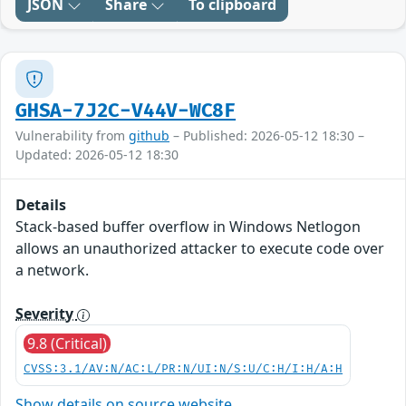
JSON
Share
To clipboard
GHSA-7J2C-V44V-WC8F
Vulnerability from
github
– Published: 2026-05-12 18:30 –
Updated: 2026-05-12 18:30
Details
Stack-based buffer overflow in Windows Netlogon
allows an unauthorized attacker to execute code over
a network.
Severity
9.8 (Critical)
CVSS:3.1/AV:N/AC:L/PR:N/UI:N/S:U/C:H/I:H/A:H
Show details on source website