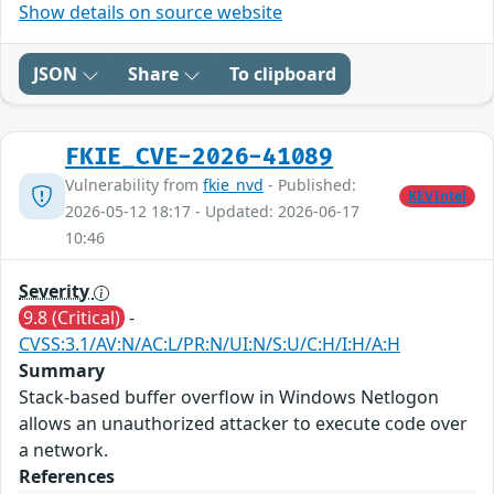
Show details on source website
JSON
Share
To clipboard
FKIE_CVE-2026-41089
Vulnerability from
fkie_nvd
- Published:
KEVIntel
2026-05-12 18:17 - Updated: 2026-06-17
10:46
Severity
9.8 (Critical)
-
CVSS:3.1/AV:N/AC:L/PR:N/UI:N/S:U/C:H/I:H/A:H
Summary
Stack-based buffer overflow in Windows Netlogon
allows an unauthorized attacker to execute code over
a network.
References