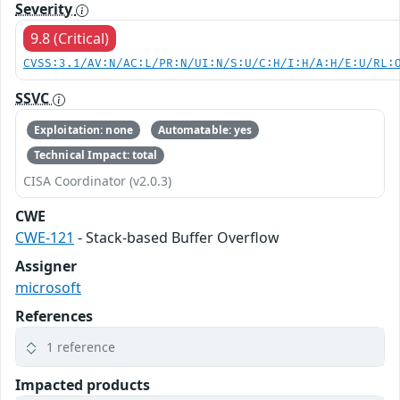
Severity
9.8 (Critical)
CVSS:3.1/AV:N/AC:L/PR:N/UI:N/S:U/C:H/I:H/A:H/E:U/RL:
SSVC
Exploitation: none
Automatable: yes
Technical Impact: total
CISA Coordinator (v2.0.3)
CWE
CWE-121
- Stack-based Buffer Overflow
Assigner
microsoft
References
1 reference
Impacted products