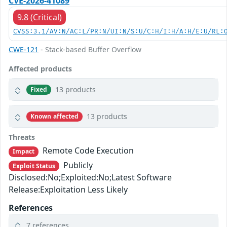
CVE-2026-41089
9.8 (Critical)
CVSS:3.1/AV:N/AC:L/PR:N/UI:N/S:U/C:H/I:H/A:H/E:U/RL:
CWE-121
- Stack-based Buffer Overflow
Affected products
13 products
Fixed
13 products
Known affected
Threats
Remote Code Execution
Impact
Publicly
Exploit Status
Disclosed:No;Exploited:No;Latest Software
Release:Exploitation Less Likely
References
7 references