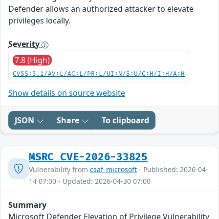
Defender allows an authorized attacker to elevate
privileges locally.
Severity
7.8 (High)
CVSS:3.1/AV:L/AC:L/PR:L/UI:N/S:U/C:H/I:H/A:H
Show details on source website
JSON
Share
To clipboard
MSRC_CVE-2026-33825
Vulnerability from
csaf_microsoft
- Published: 2026-04-
14 07:00 - Updated: 2026-04-30 07:00
Summary
Microsoft Defender Elevation of Privilege Vulnerability