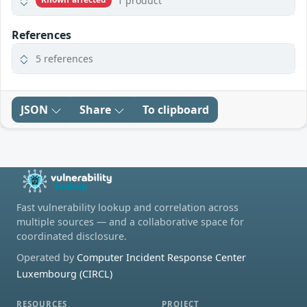
1 product
References
5 references
JSON
Share
To clipboard
Fast vulnerability lookup and correlation across
multiple sources — and a collaborative space for
coordinated disclosure.
Operated by
Computer Incident Response Center
Luxembourg (CIRCL)
RESOURCES
PROJECT