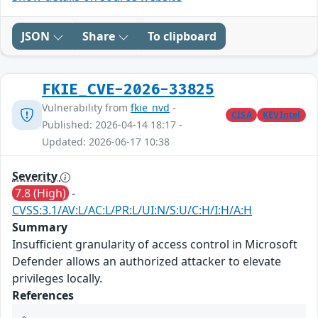
JSON
Share
To clipboard
FKIE_CVE-2026-33825
Vulnerability from
fkie_nvd
-
CISA
KEVIntel
Published: 2026-04-14 18:17 -
Updated: 2026-06-17 10:38
Severity
7.8 (High)
-
CVSS:3.1/AV:L/AC:L/PR:L/UI:N/S:U/C:H/I:H/A:H
Summary
Insufficient granularity of access control in Microsoft
Defender allows an authorized attacker to elevate
privileges locally.
References