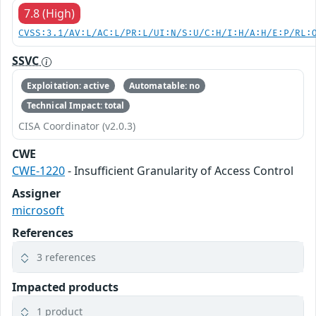
7.8 (High)
CVSS:3.1/AV:L/AC:L/PR:L/UI:N/S:U/C:H/I:H/A:H/E:P/RL:
SSVC
Exploitation: active
Automatable: no
Technical Impact: total
CISA Coordinator (v2.0.3)
CWE
CWE-1220
- Insufficient Granularity of Access Control
Assigner
microsoft
References
3 references
Impacted products
1 product