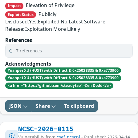
Elevation of Privilege
Impact
Publicly
Exploit Status
Disclosed:Yes;Exploited:No;Latest Software
Release:Exploitation More Likely
References
7 references
Acknowledgments
Yuanpei XU (HUST) with Diffract & 0x25028335 & 0xa773900
Yuanpei XU (HUST) with Diffract & 0x25028335 & 0xa773900
<a href="https://github.com/steadytao">Zen Dodd</a>
JSON
Share
To clipboard
NCSC-2026-0115
Vulnerability from
csaf_ncscnl
- Published: 2026-04-14