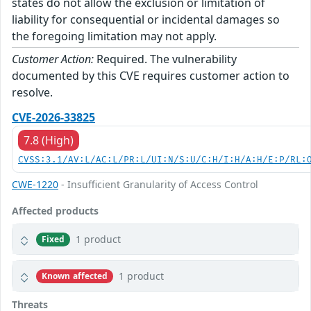
states do not allow the exclusion or limitation of
liability for consequential or incidental damages so
the foregoing limitation may not apply.
Customer Action:
Required. The vulnerability
documented by this CVE requires customer action to
resolve.
CVE-2026-33825
7.8 (High)
CVSS:3.1/AV:L/AC:L/PR:L/UI:N/S:U/C:H/I:H/A:H/E:P/RL:
CWE-1220
- Insufficient Granularity of Access Control
Affected products
1 product
Fixed
1 product
Known affected
Threats