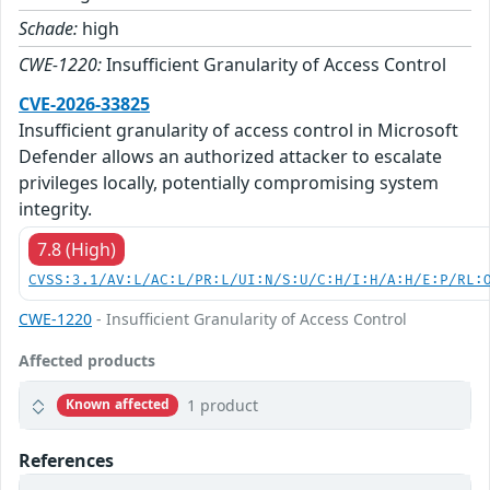
Schade:
high
CWE-1220:
Insufficient Granularity of Access Control
CVE-2026-33825
Insufficient granularity of access control in Microsoft
Defender allows an authorized attacker to escalate
privileges locally, potentially compromising system
integrity.
7.8 (High)
CVSS:3.1/AV:L/AC:L/PR:L/UI:N/S:U/C:H/I:H/A:H/E:P/RL:
CWE-1220
- Insufficient Granularity of Access Control
Affected products
1 product
Known affected
References