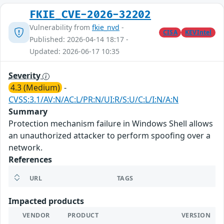
FKIE_CVE-2026-32202
Vulnerability from
fkie_nvd
-
CISA
KEVIntel
Published: 2026-04-14 18:17 -
Updated: 2026-06-17 10:35
Severity
4.3 (Medium)
-
CVSS:3.1/AV:N/AC:L/PR:N/UI:R/S:U/C:L/I:N/A:N
Summary
Protection mechanism failure in Windows Shell allows
an unauthorized attacker to perform spoofing over a
network.
References
URL
TAGS
Impacted products
VENDOR
PRODUCT
VERSION