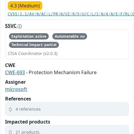
4.3 (Medium)
CVSS:3.1/AV:N/AC:L/PR:N/UI:R/S:U/C:L/I:N/A:N/E:F/RL:
SSVC
Exploitation: active
Automatable: no
Technical Impact: partial
CISA Coordinator (v2.0.3)
CWE
CWE-693
- Protection Mechanism Failure
Assigner
microsoft
References
4 references
Impacted products
21 products