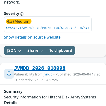
network.
Severity
4.3 (Medium)
CVSS:3.1/AV:N/AC:L/PR:N/UI:R/S:U/C:L/I:N/A:N
Show details on source website
JSON
Share
To clipboard
JVNDB-2026-018098
Vulnerability from
jvndb
- Published: 2026-06-04 17:26
- Updated:2026-06-04 17:26
Summary
Security information for Hitachi Disk Array Systems
Details