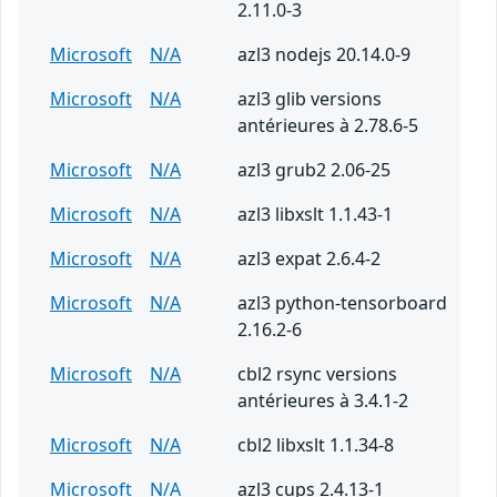
2.11.0-3
Microsoft
N/A
azl3 nodejs 20.14.0-9
Microsoft
N/A
azl3 glib versions
antérieures à 2.78.6-5
Microsoft
N/A
azl3 grub2 2.06-25
Microsoft
N/A
azl3 libxslt 1.1.43-1
Microsoft
N/A
azl3 expat 2.6.4-2
Microsoft
N/A
azl3 python-tensorboard
2.16.2-6
Microsoft
N/A
cbl2 rsync versions
antérieures à 3.4.1-2
Microsoft
N/A
cbl2 libxslt 1.1.34-8
Microsoft
N/A
azl3 cups 2.4.13-1