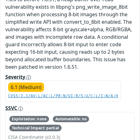
vulnerability exists in libpng's png_write_image_8bit
function when processing 8-bit images through the
simplified write API with convert_to_8bit enabled. The
vulnerability affects 8-bit grayscale+alpha, RGB/RGBA,
and images with incomplete row data. A conditional
guard incorrectly allows 8-bit input to enter code
expecting 16-bit input, causing reads up to 2 bytes
beyond allocated buffer boundaries. This issue has
been patched in version 1.6.51.
Severity
6.1 (Medium)
CVSS:3.1/AV:L/AC:L/PR:N/UI:R/S:U/C:L/I:N/A:H
SSVC
Exploitation: none
Automatable: no
Technical Impact: partial
CISA Coordinator (v2.0.3)