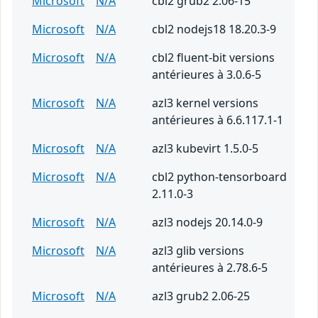
Microsoft
N/A
cbl2 grub2 2.06-15
Microsoft
N/A
cbl2 nodejs18 18.20.3-9
Microsoft
N/A
cbl2 fluent-bit versions
antérieures à 3.0.6-5
Microsoft
N/A
azl3 kernel versions
antérieures à 6.6.117.1-1
Microsoft
N/A
azl3 kubevirt 1.5.0-5
Microsoft
N/A
cbl2 python-tensorboard
2.11.0-3
Microsoft
N/A
azl3 nodejs 20.14.0-9
Microsoft
N/A
azl3 glib versions
antérieures à 2.78.6-5
Microsoft
N/A
azl3 grub2 2.06-25