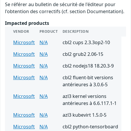
Se référer au bulletin de sécurité de l'éditeur pour
l'obtention des correctifs (cf. section Documentation).
Impacted products
VENDOR
PRODUCT
DESCRIPTION
Microsoft
N/A
cbl2 cups 2.3.3op2-10
Microsoft
N/A
cbl2 grub2 2.06-15
Microsoft
N/A
cbl2 nodejs18 18.20.3-9
Microsoft
N/A
cbl2 fluent-bit versions
antérieures à 3.0.6-5
Microsoft
N/A
azl3 kernel versions
antérieures à 6.6.117.1-1
Microsoft
N/A
azl3 kubevirt 1.5.0-5
Microsoft
N/A
cbl2 python-tensorboard