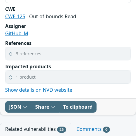
CWE
CWE-125
- Out-of-bounds Read
Assigner
GitHub_M
References
3 references
Impacted products
1 product
Show details on NVD website
JSON
Share
To clipboard
Related vulnerabilities
Comments
25
0