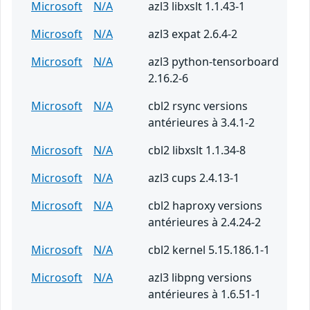
Microsoft
N/A
azl3 libxslt 1.1.43-1
Microsoft
N/A
azl3 expat 2.6.4-2
Microsoft
N/A
azl3 python-tensorboard
2.16.2-6
Microsoft
N/A
cbl2 rsync versions
antérieures à 3.4.1-2
Microsoft
N/A
cbl2 libxslt 1.1.34-8
Microsoft
N/A
azl3 cups 2.4.13-1
Microsoft
N/A
cbl2 haproxy versions
antérieures à 2.4.24-2
Microsoft
N/A
cbl2 kernel 5.15.186.1-1
Microsoft
N/A
azl3 libpng versions
antérieures à 1.6.51-1