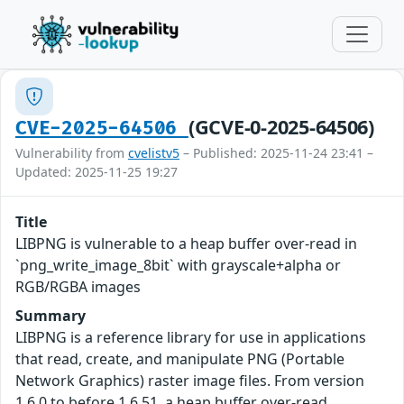
(GCVE-0-2025-64506)
CVE-2025-64506
Vulnerability from
cvelistv5
– Published: 2025-11-24 23:41 –
Updated: 2025-11-25 19:27
Title
LIBPNG is vulnerable to a heap buffer over-read in
`png_write_image_8bit` with grayscale+alpha or
RGB/RGBA images
Summary
LIBPNG is a reference library for use in applications
that read, create, and manipulate PNG (Portable
Network Graphics) raster image files. From version
1.6.0 to before 1.6.51, a heap buffer over-read