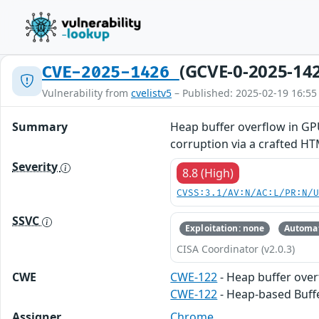
(GCVE-0-2025-14
CVE-2025-1426
Vulnerability from
cvelistv5
– Published: 2025-02-19 16:55
Summary
Heap buffer overflow in GP
corruption via a crafted HT
Severity
8.8 (High)
CVSS:3.1/AV:N/AC:L/PR:N/
SSVC
Exploitation: none
Automat
CISA Coordinator (v2.0.3)
CWE
CWE-122
- Heap buffer ove
CWE-122
- Heap-based Buff
Assigner
Chrome