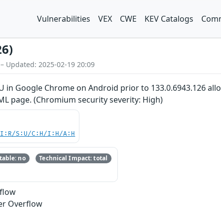
Vulnerabilities
VEX
CWE
KEV Catalogs
Comm
26)
 – Updated: 2025-02-19 20:09
U in Google Chrome on Android prior to 133.0.6943.126 allo
ML page. (Chromium security severity: High)
UI:R/S:U/C:H/I:H/A:H
able: no
Technical Impact: total
rflow
er Overflow