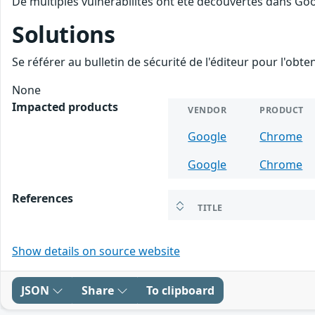
De multiples vulnérabilités ont été découvertes dans Goo
Solutions
Se référer au bulletin de sécurité de l'éditeur pour l'obt
None
Impacted products
VENDOR
PRODUCT
Google
Chrome
Google
Chrome
References
TITLE
Show details on source website
JSON
Share
To clipboard