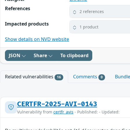
References
2 references
Impacted products
1 product
Show details on NVD website
JSON
Share
To clipboard
Related vulnerabilities
Comments
Bundl
16
0
CERTFR-2025-AVI-0143
Vulnerability from
certfr_avis
- Published: - Updated: