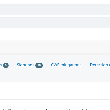
es
Sightings
CWE mitigations
Detection 
0
10